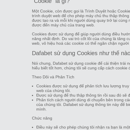
"Cookie" là gì?
Một Cookie, còn được gọi là Trình Duyệt hoặc Cooki
trình duyệt web để cho phép máy chủ thu thập thông ti
được tạo ra và mỗi khi người dùng quay trở lại cùng m
được đến máy chủ của trang web.
Cookies được sử dụng để giúp người dùng điều hướn
năng nhất định. Do vai trò cốt lõi của chúng là tăng
web, vô hiệu hoá các cookie có thể ngăn chặn người
Dafabet sử dụng Cookies như thế nà
Nói chung, Dafabet sử dụng cookie để cải thiện trải
hiểu biết tốt hơn, chúng tôi sẽ cung cấp cách cookie
Theo Dõi và Phân Tích
Cookies được sử dụng để phân tích lưu lượng truy 
web của chúng tôi.
Được sử dụng để thu thập thông tin rồi sau đó sẽ 
Phân tích cách người dùng di chuyển bên trong các
của chúng tôi. Dafabet sử dụng thông tin này để bi
mình.
Chức năng
Điều này sẽ cho phép chúng tôi nhận ra bạn là một n