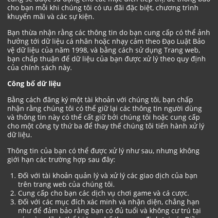
cho bạn mỗi khi chúng tôi có ưu đãi đặc biệt, chương trình
khuyến mãi và các sự kiện.
Bạn thừa nhận rằng các thông tin do bạn cung cấp có thể ảnh
hưởng tới dữ liệu cá nhân hoặc nhạy cảm theo Đạo Luật Bảo
vệ dữ liệu của năm 1998, và bằng cách sử dụng Trang web,
bạn chấp thuận để dữ liệu của bạn được xử lý theo quy định
của chính sách này.
Công bố dữ liệu
Bằng cách đăng ký một tài khoản với chúng tôi, bạn chấp
nhận rằng chúng tôi có thể giữ lại các thông tin người dùng
và thông tin này có thể cất giữ bởi chúng tôi hoặc cung cấp
cho một công ty thứ ba để thay thế chúng tôi tiến hành xử lý
dữ liệu.
Thông tin của bạn có thể được xử lý như sau, nhưng không
giới hạn các trường hợp sau đây:
Đối với tài khoản quản lý và xử lý các giao dịch của bạn
trên trang web của chúng tôi.
Cung cấp cho bạn các dịch vụ chơi game và cá cược.
Đối với các mục đích xác minh và nhận diện, chẳng hạn
như để đảm bảo rằng bạn có đủ tuổi và không cư trú tại