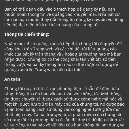
Bạn có thể đánh dấu vào ô thích hợp để đăng ký nếu bạn
muốn nhận thông tin về quảng cáo khuyến mãi. Nếu bất cứ
lúc nào bạn muốn thay đổi thông tin đăng ký này, xin vui lòng
liên hệ đại diện hỗ trợ khách hàng của chúng tôi.
Thông tin chiến thắng:
Nhằm mục đích quảng cáo và tiếp thị, chúng tôi có quyền để
công khai trên Trang web và các chi tiết tài liệu quảng cáo
khác của bất kỳ trận thắng và / hoặc giải thưởng nào mà bạn
nhận được. Chúng tôi có thể công khai tên viết tắt, số tiền
thắng cược và bất kỳ thông tin nào có thể được sử dụng để
quảng cáo trên Trang web, nếu cần thiết.
An toàn
Chúng tôi duy trì tất cả các phương tiện có sẵn để đảm bảo
rằng thông tin của bạn vẫn an toàn với chúng tôi. Mọi thông
tin được chuyển tải bằng cách sử dụng công nghệ mã hóa và
một khi được lưu trữ trên máy chủ của chúng tôi, nó được bảo
vệ an toàn bằng cách sử dụng các công nghệ Tường lửa mới
nhất hiện nay. Cả hai trang web và phần mềm của chúng tôi
sử dụng tất cả phương tiện có sẵn để duy trì dữ liệu chính xác
và sự riêng tư và bảo vệ dữ liệu của bạn không bị lạm dụng và