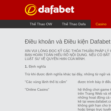
Thể Thao OW
Thể Thao Dafa
Casino
Điều khoản và Điều kiện Dafabet
XIN VUI LÒNG ĐỌC KỸ CÁC THỎA THUẬN PHÁP LÝ
BẠN HOÀN TOÀN HIỂU RÕ NỘI DUNG. NẾU CÓ BẤT 
LUẬT SƯ VỀ QUYỀN HẠN CỦA MÌNH.
1.
Định nghĩa
Trừ khi được định nghĩa khác tại đây, những từ ngữ và
“Các vùng lãnh thổ bị cấm”
được trình bày ở điề
“Online Casino”
hệ thống chơi game 
trên Trang Web và nh
những hoạt động cá c
kê tại www.dafabet
không giới hạn cho tr
hoặc bingo trực tuyế