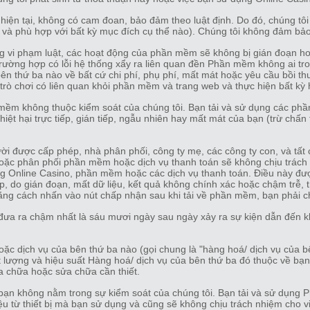
n tại, không có cam đoan, bảo đảm theo luật định. Do đó, chúng tôi s
g và phù hợp với bất kỳ mục đích cụ thể nào). Chúng tôi không đảm b
vi phạm luật, các hoạt động của phần mềm sẽ không bị gián đoạn ho
ường hợp có lỗi hệ thống xẩy ra liên quan đền Phần mềm không ai tro
bên thứ ba nào về bất cứ chi phí, phụ phí, mất mát hoặc yêu cầu bồi th
 trò chơi có liên quan khỏi phần mềm và trang web và thực hiện bất kỳ
ềm không thuộc kiểm soát của chúng tôi. Bạn tải và sử dụng các phần
thiệt hại trực tiếp, gián tiếp, ngẫu nhiên hay mất mát của bạn (trừ ch
ời được cấp phép, nhà phân phối, công ty mẹ, các công ty con, và tất 
 hoặc phân phối phần mềm hoặc dịch vụ thanh toán sẽ không chịu trách n
ụng Online Casino, phần mềm hoặc các dịch vụ thanh toán. Điều này đư
 tiếp, do gián đoạn, mất dữ liệu, kết quả không chính xác hoặc chậm trễ
ằng cách nhấn vào nút chấp nhận sau khi tải về phần mềm, bạn phải chị
 đưa ra chậm nhất là sáu mươi ngày sau ngày xảy ra sự kiện dẫn đến k
ặc dịch vụ của bên thứ ba nào (gọi chung là "hàng hoá/ dịch vụ của bê
 lượng và hiệu suất Hàng hoá/ dịch vụ của bên thứ ba đó thuộc về bạ
ửa chữa hoặc sửa chữa cần thiết.
n không nằm trong sự kiểm soát của chúng tôi. Bạn tải và sử dụng P
iệu từ thiết bị mà bạn sử dụng và cũng sẽ không chịu trách nhiệm cho 