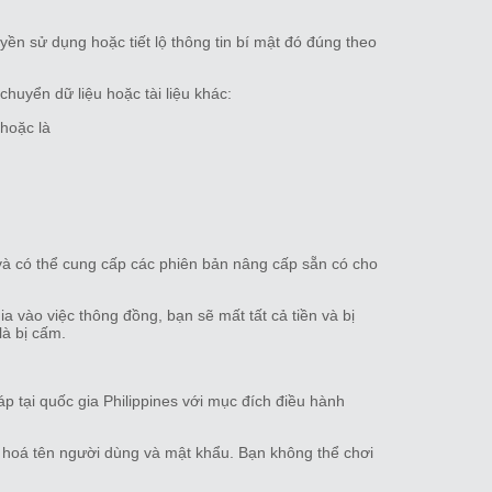
ền sử dụng hoặc tiết lộ thông tin bí mật đó đúng theo
uyển dữ liệu hoặc tài liệu khác:
hoặc là
à có thể cung cấp các phiên bản nâng cấp sẵn có cho
 vào việc thông đồng, bạn sẽ mất tất cả tiền và bị
là bị cấm.
p tại quốc gia Philippines với mục đích điều hành
ã hoá tên người dùng và mật khẩu. Bạn không thể chơi