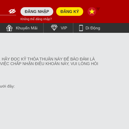
ĐĂNG NHẬP
ĐĂNG KÝ
Không thể đăng nhập?
English (Asia)
हिन्दी
Khuyến Mãi
VIP
Di Động
తెలుగు
简体中文
Bengali (India)
ภาษาไทย
Bahasa Indonesia
English (Bangladesh)
. HÃY ĐỌC KỸ THỎA THUẬN NÀY ĐỂ BẢO ĐẢM LÀ
VIỆC CHẤP NHẬN ĐIỀU KHOẢN NÀY, VUI LÒNG HỎI
Bengali (Bangladesh)
한국어
Japanese
Español
ưới đây:
English