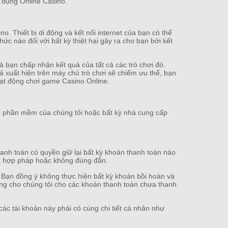
ử dụng Online Casino.
no. Thiết bị di động và kết nối internet của bạn có thể
ức nào đối với bất kỳ thiệt hại gây ra cho bạn bởi kết
à bạn chấp nhận kết quả của tất cả các trò chơi đó.
 xuất hiện trên máy chủ trò chơi sẽ chiếm ưu thế, bạn
oạt động chơi game Casino Online.
cấp phần mềm của chúng tôi hoặc bất kỳ nhà cung cấp
hanh toán có quyền giữ lại bất kỳ khoản thanh toán nào
bất hợp pháp hoặc không đúng đắn.
. Bạn đồng ý không thực hiện bất kỳ khoản bồi hoàn và
ường cho chúng tôi cho các khoản thanh toán chưa thanh
các tài khoản này phải có cùng chi tiết cá nhân như