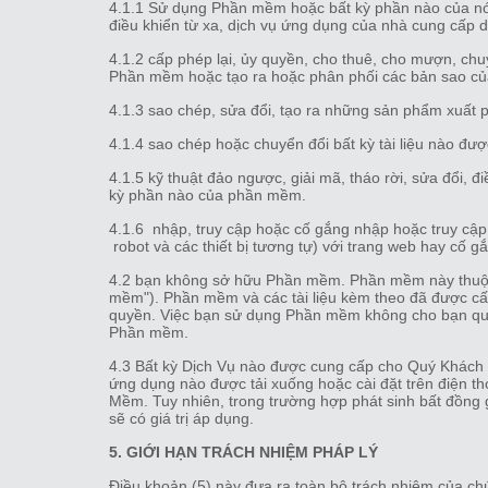
4.1.1 Sử dụng Phần mềm hoặc bất kỳ phần nào của nó c
điều khiển từ xa, dịch vụ ứng dụng của nhà cung cấp d
4.1.2 cấp phép lại, ủy quyền, cho thuê, cho mượn, ch
Phần mềm hoặc tạo ra hoặc phân phối các bản sao c
4.1.3 sao chép, sửa đổi, tạo ra những sản phẩm xuất 
4.1.4 sao chép hoặc chuyển đổi bất kỳ tài liệu nào đượ
4.1.5 kỹ thuật đảo ngược, giải mã, tháo rời, sửa đổi,
kỳ phần nào của phần mềm.
4.1.6 nhập, truy cập hoặc cố gắng nhập hoặc truy cập
robot và các thiết bị tương tự) với trang web hay cố
4.2 bạn không sở hữu Phần mềm. Phần mềm này thuộc 
mềm"). Phần mềm và các tài liệu kèm theo đã được cấ
quyền. Việc bạn sử dụng Phần mềm không cho bạn quy
Phần mềm.
4.3 Bất kỳ Dịch Vụ nào được cung cấp cho Quý Khách sử
ứng dụng nào được tải xuống hoặc cài đặt trên điện t
Mềm. Tuy nhiên, trong trường hợp phát sinh bất đồng
sẽ có giá trị áp dụng.
5. GIỚI HẠN TRÁCH NHIỆM PHÁP LÝ
Điều khoản (5) này đưa ra toàn bộ trách nhiệm của ch