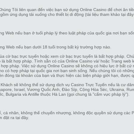
úng Tôi liên quan đến việc bạn sử dụng Online Casino để chơi ăn tiền
ồm ứng dụng tải xuống cho thiết bị di động (tài liệu tham khảo tại đây
ng Web nếu bạn ở tuổi pháp lý theo luật pháp của quốc gia nơi bạn số
ang Web nếu bạn dưới 18 tuổi trong bất kỳ trường hợp nào.
ủa cờ bạc trực tuyến hoặc xem cờ bạc trực tuyến là bất hợp pháp. Chún
là bất hợp pháp. Tính sẵn có của Online Casino và/ hoặc Trang web k
t hợp pháp. Việc sử dụng Online Casino sẽ không có hiệu lực ở bất cứ n
no có hợp pháp tại quốc gia nơi bạn sinh sống. Nếu chúng tôi có nhữn
ền đóng tài khoản của bạn và thực hiện các biện pháp giới hạn, được 
uý Khách sẽ không thể sử dụng dịch vụ Casino Trực Tuyến nếu là cư dâ
pore, Israel, Vương Quốc Anh, Đảo Síp, Cộng Hòa Séc, Ukraina, Ruma
c, Bulgaria và Antille thuộc Hà Lan (gọi chung là "cấm vực pháp lý").
, cá nhân, không thể chuyển nhượng, không độc quyền sử dụng các P
 đặt ra tại đây.