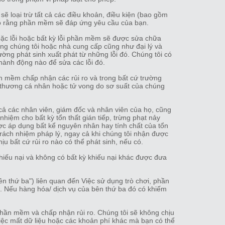
ẽ loại trừ tất cả các điều khoản, điều kiện (bao gồm
ảo rằng phần mềm sẽ đáp ứng yêu cầu của bạn.
ặc lỗi hoặc bất kỳ lỗi phần mềm sẽ được sửa chữa
ng chúng tôi hoặc nhà cung cấp cũng như đại lý và
ường phát sinh xuất phát từ những lỗi đó. Chúng tôi có
 hành động nào để sửa các lỗi đó.
 mềm chấp nhận các rủi ro và trong bất cứ trường
ấn thương cá nhân hoặc tử vong do sơ suất của chúng
cả các nhân viên, giám đốc và nhân viên của họ, cũng
hiệm cho bất kỳ tổn thất gián tiếp, trừng phạt nảy
ợc áp dụng bất kể nguyên nhân hay tính chất của tổn
, trách nhiệm pháp lý, ngay cả khi chúng tôi nhận được
u bất cứ rủi ro nào có thể phát sinh, nếu có.
hiếu nại và không có bất kỳ khiếu nại khác được đưa
n thứ ba") liên quan đến Việc sử dụng trò chơi, phần
n. Nếu hàng hóa/ dịch vụ của bên thứ ba đó có khiếm
hần mềm và chấp nhận rủi ro. Chúng tôi sẽ không chịu
việc mất dữ liệu hoặc các khoản phí khác mà bạn có thể