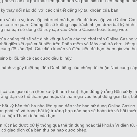
phí và các chi phí khác liên quan đến và phát sinh từ tiền thắng do s
ỳ thay đổi nào đối với các chi tiết đăng ký tài khoản của bạn.
tính và dịch vụ truy cập internet mà bạn cần để truy cập vào Online Casi
i có liên quan. Chúng tôi sẽ không chịu trách nhiệm dưới bất kỳ hình th
ông mà bạn sử dụng để truy cập vào Online Casino hoặc trang web.
a chúng tôi sẽ xác định kết quả của các trò chơi trên Online Casino v
ất giữa kết quả xuất hiện trên Phần mềm và Máy chủ trò chơi, kết quả
i cùng để xác định Các điều khoản và điều kiện để bạn tham gia vào h
o bị lỗi, tất cả các cược đều bị hủy.
kỳ hành vi gây thiệt hại đến Danh tiếng của chúng tôi hoặc Nhà cung 
t cả các giao dịch (Bên xử lý thanh toán). Bạn đồng ý rằng Bên xử lý t
ờ rằng Bạn có thể tham gia hoặc đã tham gia vào hoạt động gian lận, 
c bất kỳ bên thứ ba nào liên quan đến việc bạn sử dụng Online Casino
ạn phải trả và trong bất kỳ trường hợp nào bạn sẽ hoàn trả và bồi th
 thu thập Thanh toán của bạn.
n rút nào được xử lý thông qua thẻ tín dụng hoặc tài khoản Ví điện tử, 
 có giao dịch của bên thứ ba nào được phép.