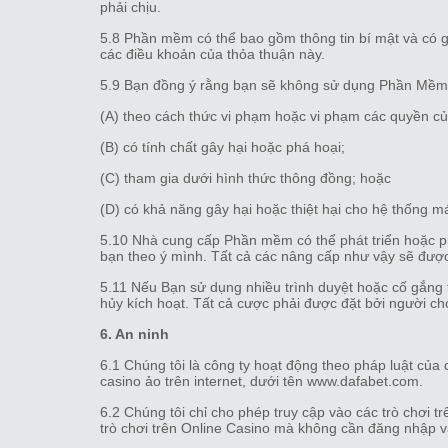
phải chịu.
5.8 Phần mềm có thể bao gồm thông tin bí mật và có gi
các điều khoản của thỏa thuận này.
5.9 Bạn đồng ý rằng bạn sẽ không sử dụng Phần Mềm c
(A) theo cách thức vi phạm hoặc vi phạm các quyền củ
(B) có tính chất gây hại hoặc phá hoại;
(C) tham gia dưới hình thức thông đồng; hoặc
(D) có khả năng gây hại hoặc thiệt hại cho hệ thống má
5.10 Nhà cung cấp Phần mềm có thể phát triển hoặc p
bạn theo ý mình. Tất cả các nâng cấp như vậy sẽ đượ
5.11 Nếu Bạn sử dụng nhiều trình duyệt hoặc cố gắng t
hủy kích hoạt. Tất cả cược phải được đặt bởi người chơ
6. An ninh​
6.1 Chúng tôi là công ty hoạt động theo pháp luật của
casino ảo trên internet, dưới tên www.dafabet.com.
6.2 Chúng tôi chỉ cho phép truy cập vào các trò chơi
trò chơi trên Online Casino mà không cần đăng nhập 