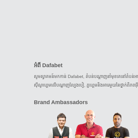
អំពី Dafabet
សូមស្វាគមន៍មកកាន់ Dafabet, តំបន់បណ្តាញនាំមុខគេនៅតំបន់អា
ស៊ីណូហ្គេមលើបណ្តាញល្បែងបៀ, ភ្លហ្គេមនិងអារេមួយនៃថ្នាក់ពិភពអ៊ីនធ
Brand Ambassadors