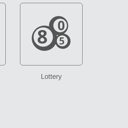
Lottery