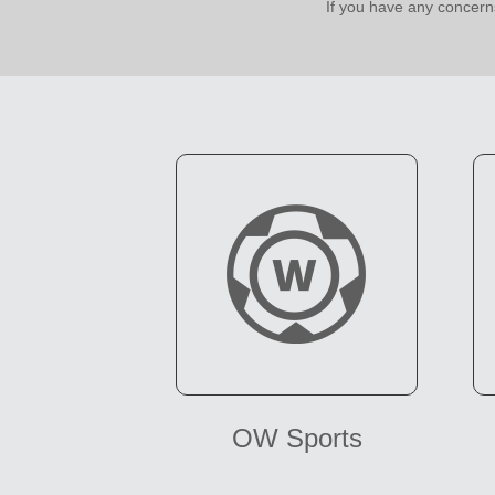
If you have any concern
OW Sports