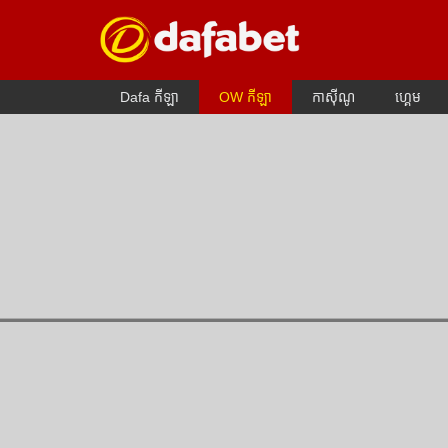
Dafa កីឡា
OW កីឡា
កាស៊ីណូ
ហ្គេម