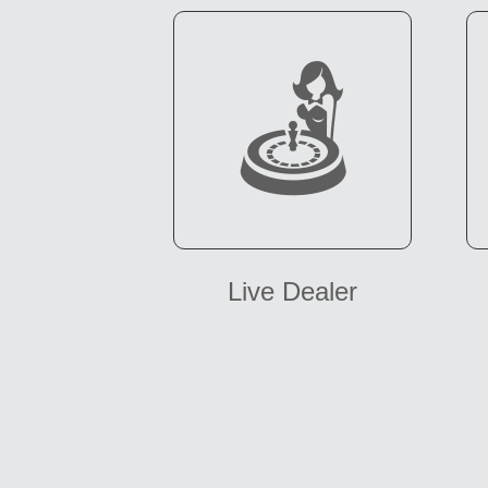
Live Dealer