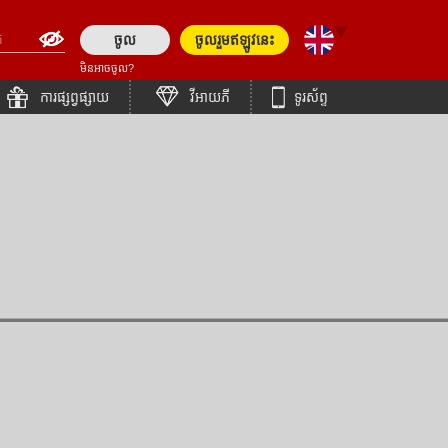
ចូល
ចូលរួមឥឡូវនេះ
មិនអាចចូល?
English (Asia)
English
ការផ្សព្វផ្សាយ
វីអាយភី
ទូរស័ព្ទ
English (Europe)
हिन्दी
简体中文
తెలుగు
ภาษาไทย
Bengali (India)
Tiếng Việt
English (Bangladesh)
Bahasa Indonesia
Bengali (Bangladesh)
日本語
English (Pakistan)
한국어
Polish