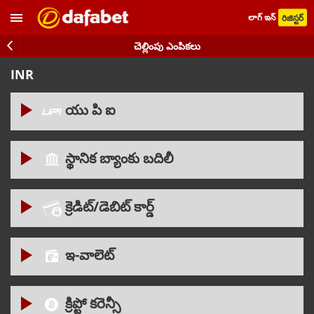
లాగ్ ఇన్
రిజిస్టర్
చెల్లింపు ఎంపికలు
INR
యు పి ఐ
స్థానిక బ్యాంకు బదిలీ
కనిష్ 500 INR
గరిష్ 100,000 INR
క్రెడిట్/డెబిట్ కార్డ్
కనిష్ 500 INR
గరిష్ 300,000 INR
ఇ-వాలెట్
కనిష్ 500 INR
గరిష్ 100,000 INR
క్రిప్టో కరెన్సీ