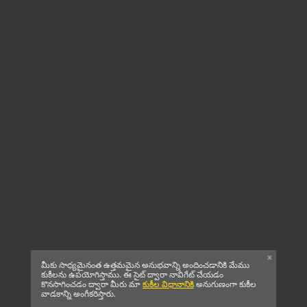
x
మీకు సాధ్యమైనంత ఉత్తమమైన అనుభవాన్ని అందించడానికి మేము
కుకీలను ఉపయోగిస్తాము. ఈ సైట్ ద్వారా నావిగేట్ చేయడం
కొనసాగించడం ద్వారా మీరు మా
కుకీల విధానానికి
అనుగుణంగా కుకీల
వాడకాన్ని అంగీకరిస్తారు.