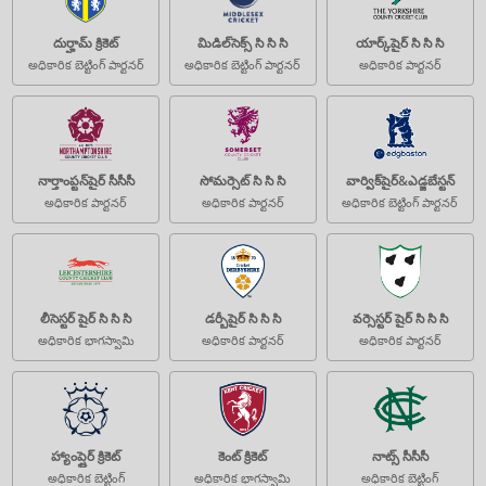
దుర్హామ్ క్రికెట్
మిడిల్‌సెక్స్ సి సి సి
యార్క్‌షైర్ సి సి సి
అధికారిక బెట్టింగ్ పార్టనర్
అధికారిక బెట్టింగ్ పార్టనర్
అధికారిక పార్టనర్
నార్తాంప్టన్‌షైర్ సీసీసీ
సోమర్సెట్ సి సి సి
వార్విక్‌షైర్&ఎడ్జబేస్టన్
అధికారిక పార్టనర్
అధికారిక పార్టనర్
అధికారిక బెట్టింగ్ పార్టనర్
లీసెస్టర్ షైర్ సి సి సి
డర్బీషైర్ సి సి సి
వర్సెస్టర్ షైర్ సి సి సి
అధికారిక భాగస్వామి
అధికారిక పార్టనర్
అధికారిక పార్టనర్
హ్యాంప్షైర్ క్రికెట్
కెంట్ క్రికెట్
నాట్స్ సీసీసీ
అధికారిక బెట్టింగ్
అధికారిక భాగస్వామి
అధికారిక బెట్టింగ్