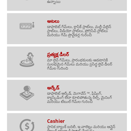
ఉన్నాయి
ఆటలు
డాఫాబెట్ గేమ్‌లు, క్లాసిక్ స్లాట్‌లు, మల్టీ-పేలైన్
స్లాట్‌లు, వీడియో స్లాట్‌లు, ప్రోగ్రెసివ్ స్లాట్‌లు
మరియు గేమ్ ప్రొవైడర్ల గురించి
ప్రత్యక్ష డీలర్
మా లైవ్ గేమ్‌లు, ప్రారంభకులకు ఆడటానికి
సులభమైన గేమ్‌లు మరియు ప్రసిద్ధ లైవ్ డీలర్
గేమ్‌ల గురించి
ఆర్కేడ్
డాఫాబెట్ ఆర్కేడ్, మెగావేస్ ™, ఫిషింగ్,
క్యాస్కేడింగ్ లేదా కూలిపోతున్న రీల్స్, మైనింగ్
మరియు టేబుల్ గేమ్‌ల గురించి
Cashier
స్థానిక బ్యాంక్ బదిలీ, ఇ-వాలెట్లు మరియు ఆన్లైన్
బ్యాంక్ ద్వారా డిపాజిట్ చేయడం,