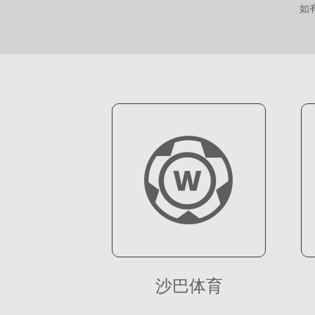
如
沙巴体育