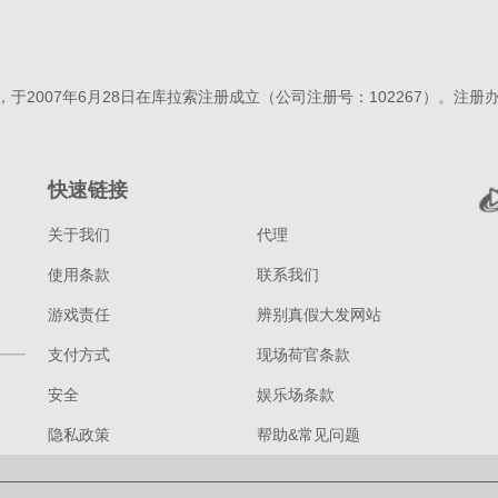
于2007年6月28日在库拉索注册成立（公司注册号：102267）。注册办公地址位于库拉
快速链接
关于我们
代理
使用条款
联系我们
游戏责任
辨别真假大发网站
支付方式
现场荷官条款
安全
娱乐场条款
隐私政策
帮助&常见问题