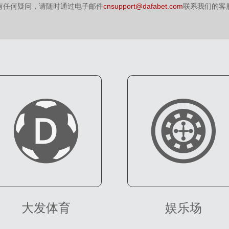
有任何疑问，请随时通过电子邮件
cnsupport@dafabet.com
联系我们的客
大发体育
娱乐场