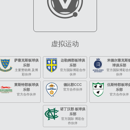
虚拟运动
萨塞克斯板球俱
达勒姆郡板球俱
米德尔塞克斯
乐部
乐部
球俱乐部
主要赞助商 及博
官方国际博彩合作
官方国际博彩合
彩伙伴
伙伴
伙伴
莱斯特郡板球俱
德比郡CCC
​​伍斯特郡板球
乐部
官方合作伙伴
乐部
官方合作伙伴
官方合作伙伴
诺丁汉郡 板球俱
乐部
官方国际 博彩合
作伙伴