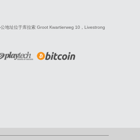
索 Groot Kwartierweg 10，Livestrong