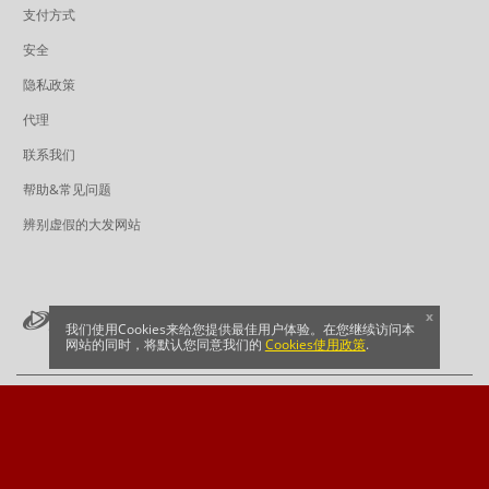
支付方式
安全
隐私政策
代理
联系我们
帮助&常见问题
辨别虚假的大发网站
x
我们使用Cookies来给您提供最佳用户体验。在您继续访问本
网站的同时，将默认您同意我们的
Cookies使用政策
.
仅限18岁及以上用户 – 大发年龄验证措施
任何未满18岁人士在本网站进行赌博均属违法行为。
为防止非法博彩，大发保留对用户所提供信息进行核
查的权利。我们可能会通过第三方服务商进行身份核