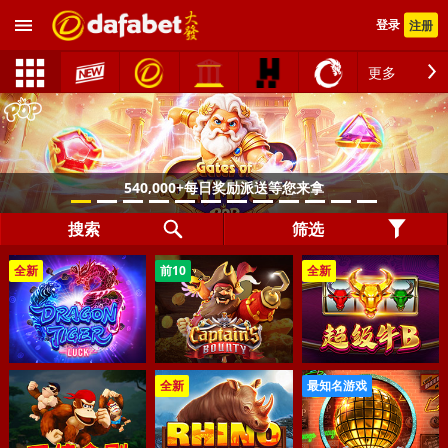
登录
注册
更多
征战LE传奇，20,000次免费旋转等您来赢！
搜索
筛选
全新
前10
全新
全新
最知名游戏