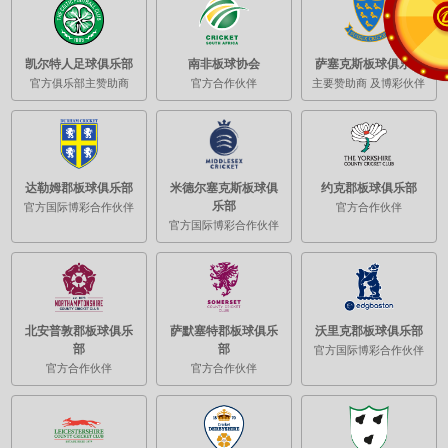
凯尔特人足球俱乐部
南非板球协会
萨塞克斯板球俱乐部
官方俱乐部主赞助商
官方合作伙伴
主要赞助商 及博彩伙伴
达勒姆郡板球俱乐部
米德尔塞克斯板球俱
约克郡板球俱乐部
乐部
官方国际博彩合作伙伴
官方合作伙伴
官方国际博彩合作伙伴
北安普敦郡板球俱乐
萨默塞特郡板球俱乐
沃里克郡板球俱乐部
部
部
官方国际博彩合作伙伴
官方合作伙伴
官方合作伙伴