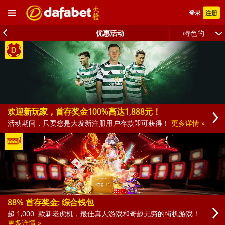
登录
注册
优惠活动
特色的
筛选
特色的
沙巴体育
大发体育
欢迎新玩家，首存奖金100%高达1,888元！
活动期间，只要您是大发新注册用户存款即可获得！
更多详情 »
娱乐场
娱乐场黄金版
老虎机
现场荷官
88% 首存奖金: 综合钱包
超 1,000 款新老虎机，最佳真人游戏和奇趣无穷的街机游戏！
街机
更多详情 »