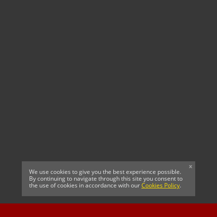
x
We use cookies to give you the best experience possible.
By continuing to navigate through this site you consent to
the use of cookies in accordance with our
Cookies Policy
.