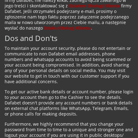
firmy Dafabet, nie należy klikać żadnego łącza zawartego w
jego treści i skontaktować się z
Działem Obsługi Klienta
firmy
Dafabet. Jeśli otrzymałeś podejrzany e-mail, prosimy o
zgłoszenie nam tego faktu poprzez załączenie podejrzanego
maila w nowo utworzonym przez Ciebie mailu, a następnie
wysłać do naszego
Działu Obsługi Klienta
.
Dos and Don'ts
To maintain your account security, please do not entertain or
communicate to non Dafabet email addresses, phone
numbers and whatsapp accounts to avoid being scammed or
your account being compromised. In addition, avoid sharing
any of your personal details on social media. You may visit
our website to get in touch with our customer support if you
have additional concerns.
To get our active bank details or account number, please login
to your account then go to the Cashier to see the details.
Dafabet doesn't provide any account numbers or bank details
on external chat platforms like WhatsApp, Telegram, Emails,
or phone calls for making deposits.
Furthermore, we highly recommend that you change your
password from time to time to a unique and stronger one and
logout your account if you are using it in public desktops/