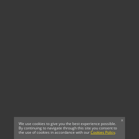
x
We use cookies to give you the best experience possible.
By continuing to navigate through this site you consent to
the use of cookies in accordance with our
Cookies Policy
.