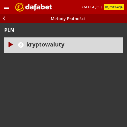
ZALOGUJ SIĘ
REJESTRACJA
Metody Płatności
PLN
kryptowaluty
Minimalny limit
20.00 PLN
Maksymalny
limit 60,000.00