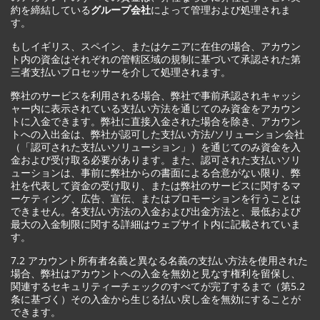
約を締結している
グループ会社
によって管理および処理されま
す。
もしイギリス、スペイン、またはケニアに在住の場合、アカウン
ト内の資金はそれぞれの管轄区域の規制に基づいて承認された第
三者支払いプロセッサーを介して処理されます。
弊社のサービスを利用される場合、弊社で事前承認されキャッシ
ャー内に表示されている支払い方法を通じてのみ資金をアカウン
トに入金できます。弊社に直接入金された場合を除き、アカウン
トへの入出金は、弊社が認可した支払い方法/ソリューション会社
（「認可された支払いソリューション」）を通じてのみ資金を入
金および受け取る必要があります。また、認可された支払いソリ
ューションは、事前に弊社からの書面による合意がない限り、弊
社を代表して資金の受け取り、または弊社のサービスに関するマ
ーケティング、広告、宣伝、またはプロモーションを行うことは
できません。各支払い方法の入金および出金方法と、最低および
最大の入金制限に関する詳細はウェブサイト内に記載されていま
す。
7.2 アカウント所有者名義と異なる名義の支払い方法を使用された
場合、弊社はアカウントへの入金を無効と見なす権利を留保し、
関連するセキュリティーチェックのすべてが完了するまで（第5.2
条に基づく）その入金から生じる払い戻し金を無効にすることが
できます。