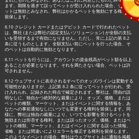
ます。期限を過ぎて誤ってベットが受け入れられた場合、そのベ
ットは無効とみなされ、弊社はかかるベットを無効にする権利を
留保します。
8.10 クレジット カードまたはデビット カードで行われたベット
は、弊社 (または弊社の認定支払いソリューション) が全額の支払
いを受領するまで有効になりません。ただし、常に上記の第 8.2
条に従うものとします。全額支払い前にベットを行った場合、そ
のベットは自動的に無効となります。
8.11 ベットを行うには、アカウントの資金残高がベット額を以上
あることが必要となります。それを満たさない場合、ベットは許
可されません。
8.12 ウェブサイトに表示されるすべてのオッズ/ラインは変動する
可能性がありますが、上記第 8.2 条に従ってベットが行われ、受
け入れられ、記録された時点で確定されます。弊社は、理由の説
明なしに、独自かつ絶対的な裁量により、オッズ、価格、または
ベットの種類、マーケット、またはイベントに関する情報を、あ
なたへの事前通知なしにいつでも変更する権利を留保します。同
様に、弊社は独自の裁量により、いつでも影響を受けるベットを
無効または拒否する権利、または誤ったオッズ、価格、またはベ
ットの種類、マーケット、またはイベントに関する誤った情報、
省略、または間違いによりエラーを修正する権利を留保します。
このようなイベントの場合、弊社はウェブサイト上に通知を掲載