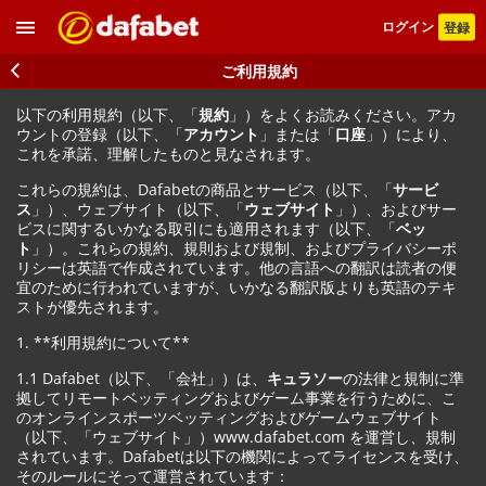
ログイン
登録
ご利用規約
以下の利用規約（以下、「
規約
」）をよくお読みください。アカ
ウントの登録（以下、「
アカウント
」または「
口座
」）により、
これを承諾、理解したものと見なされます。
これらの規約は、Dafabetの商品とサービス（以下、「
サービ
ス
」）、ウェブサイト（以下、「
ウェブサイト
」）、およびサー
ビスに関するいかなる取引にも適用されます（以下、「
ベッ
ト
」）。これらの規約、規則および規制、およびプライバシーポ
リシーは英語で作成されています。他の言語への翻訳は読者の便
宜のために行われていますが、いかなる翻訳版よりも英語のテキ
ストが優先されます。
1. **利用規約について**
1.1 Dafabet（以下、「会社」）は、
キュラソー
の法律と規制に準
拠してリモートベッティングおよびゲーム事業を行うために、こ
のオンラインスポーツベッティングおよびゲームウェブサイト
（以下、「ウェブサイト」）www.dafabet.com を運営し、規制
されています。Dafabetは以下の機関によってライセンスを受け、
そのルールにそって運営されています：