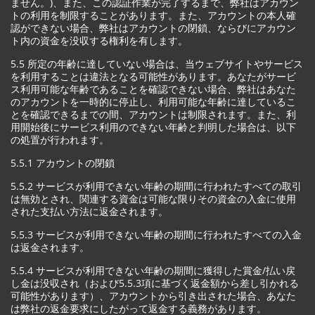
ません。)、また、この認証作業が完了するまで、弊社はアカウン
トの利用を制限することがあります。また、アカウントの本人確
認ができない場合、弊社はアカウントの閉鎖、ならびにアカウン
ト内の資金を没収する権利を有します。
5.5 所定の年齢に達していない場合は、当ウェブサイトやサービス
を利用することは違法となる可能性があります。あなたがサービ
ス利用可能な年齢であることを確認できない場合、弊社はあなた
のアカウントを一時的に停止し、利用可能な年齢に達しているこ
とを確認できるまでの間、アカウントは制限されます。また、利
用開始後にサービス利用のできない年齢と判明した場合は、以下
の処置が行われます。
5.5.1 アカウントの閉鎖
5.5.2 サービスが利用できない年齢の期間に行われたすべての取引
は無効とされ、関連する資金は可能な限りその資金の入金に使用
された支払い方法に返金されます。
5.5.3 サービスが利用できない年齢の期間に行われたすべての入金
は返金されます。
5.5.4 サービスが利用できない年齢の期間に獲得した賞金/払い戻
し金は没収され（および5.5.3項に基づく返金額から差し引かれる
可能性があります）、アカウントから引き出された場合、あなた
は弊社の返金要求にしたがって返金する義務があります。