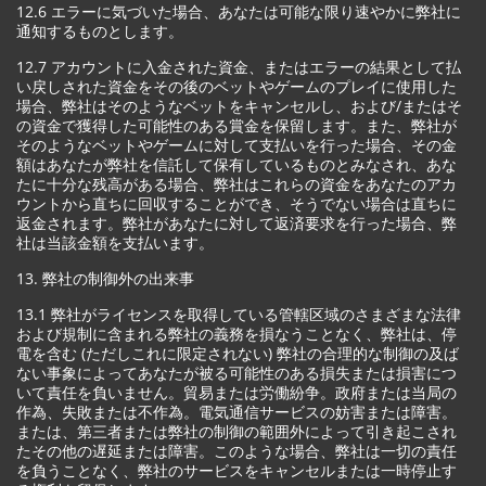
12.6 エラーに気づいた場合、あなたは可能な限り速やかに弊社に
通知するものとします。
12.7 アカウントに入金された資金、またはエラーの結果として払
い戻しされた資金をその後のベットやゲームのプレイに使用した
場合、弊社はそのようなベットをキャンセルし、および/またはそ
の資金で獲得した可能性のある賞金を保留します。また、弊社が
そのようなベットやゲームに対して支払いを行った場合、その金
額はあなたが弊社を信託して保有しているものとみなされ、あな
たに十分な残高がある場合、弊社はこれらの資金をあなたのアカ
ウントから直ちに回収することができ、そうでない場合は直ちに
返金されます。弊社があなたに対して返済要求を行った場合、弊
社は当該金額を支払います。
13. 弊社の制御外の出来事
13.1 弊社がライセンスを取得している管轄区域のさまざまな法律
および規制に含まれる弊社の義務を損なうことなく、弊社は、停
電を含む (ただしこれに限定されない) 弊社の合理的な制御の及ば
ない事象によってあなたが被る可能性のある損失または損害につ
いて責任を負いません。貿易または労働紛争。政府または当局の
作為、失敗または不作為。電気通信サービスの妨害または障害。
または、第三者または弊社の制御の範囲外によって引き起こされ
たその他の遅延または障害。このような場合、弊社は一切の責任
を負うことなく、弊社のサービスをキャンセルまたは一時停止す