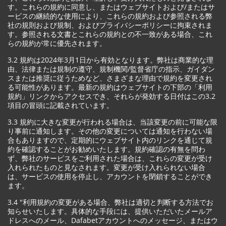
す。これらの規約に同意し、またはウェブサイトおよび/またはサ
ービスの継続的な使用により、これらの規約および参照される弊
社の規則および規制、およびプライバシーポリシーに拘束されま
す。参照される文書とこれらの規約との不一致がある場合、これ
らの規約が常に優先されます。
3.2 規約は2024年3月1日から有効となります。弊社は商業的な理
由、法律または規制の遵守、規制機関/監督省庁の指示、ガイダン
スまたは推奨に従うためなど、さまざまな理由で規約を変更され
る可能性があります。最新の規約はウェブサイトの下部の「利用
規約」リンクからアクセスでき、それらが発効する日付はこの3.2
項目の冒頭に記載されています。
3.3 規約に大きな変更が行われる場合は、当該変更の前に可能な限
り事前に通知します。その他の変更については通知を行わない場
合もありますので、定期的にウェブサイト内のリンクを通じて規
約を確認することがお勧めいたします。規約確認の有無を問わ
ず、弊社のサービスをご利用された場合は、これらの変更が受け
入れられたものと見なされます。変更が受け入れられない場合
は、サービスの使用を停止し、アカウントを閉鎖することができ
ます。
3.4 "利用規約の変更がある場合、弊社は適切と判断する方法でお
知らせいたします。具体的な手段には、提供いただいたメールア
ドレスへのメール、Dafabetアカウントへのメッセージ、またはウ