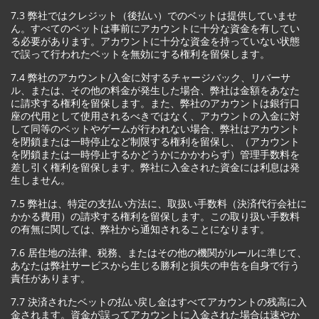
7.3 弊社ではクレジット（後払い）でのベットは提供していませ
ん。すべてのベットは事前にアカウントに十分な資金を有してい
る必要があります。アカウントに十分な資金を持っていない状態
で誤って行われたベットを無効にする権利を留保します。
7.4 弊社のアカウント/入金に対するチャージバック、リバーサ
ル、または、その他の料金が発生した場合、弊社は金額をあなた
に請求する権利を留保します。また、弊社のアカウントは銀行口
座の代用として使用されるべきではなく、アカウントの入金に対
して同等のベットやゲームが行われない場合、弊社はアカウント
を閉鎖または一時停止など制限する権利を留保し、（アカウント
を閉鎖または一時停止するかどうかにかかわらず）管理手数料を
差し引く権利を留保します。弊社に入金された資金には利息は発
生しません。
7.5 弊社は、特定の支払い方法に、取扱い手数料（決済代行会社に
かかる費用）の請求する権利を留保します。この取り扱い手数料
の有無に関しては、弊社から通知されることになります。
7.6 居住地の法律、税務、またはその他の機関がルールに準じて、
あなたは弊社サービスから生じる勝利と損失の申告を自身で行う
責任があります。
7.7 決済されたベットの払い戻し金はすべてアカウントの残高に入
金されます。資金が誤ってアカウントに入金された場合は速やか