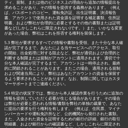
ティ、規制、または他のビジネス上の理由から追加の情報提出を
求めることがあり、その情報を提供する義務があります。（例え
ば、パスポートのコピー、運転免許証、出生証明書、決済報告
書、アカウントで使用された資金源を証明する補足書類、住所証
明書、および弊社が合理的に必要とするその他の書類または証明
書など(しかしこれらに限定されない)です。）また、いかなる変更
があった場合、弊社はこれを拒否する権利を留保します。
5.3 弊社が要求するすべての情報や書類を受領、また十分な本人確
認が完了するまで、あなたによる当サービスへのアクセス、取引
の開始、出金処理に対する阻止など、弊社が適切および合理的と
判断する制限または規制がアカウントに適用されます。適切で十
分な本人確認が完了するまで、アカウントは一時停止され、最終
的に閉鎖されることがあります。またこの場合、適用される規制
および関連当局により、弊社はあなたアカウントの資金を保留す
るよう要求されることがあります。なお、制限に関してはカスタ
マーサポートまでご連絡ください。
5.4 特定の状況下では、弊社から本人確認作業を行うために追加の
情報を提供していただく必要が生じる場合があります。その場合
は弊社が必要と思われる情報/書類を弊社の単独の裁量で、あなた
に提出の要求を行う権利を有します。（例えば、住民票、マイナ
ンバーカードや運転免許所など、公的機関から発行された書類。
また、入金された資金を証明するための銀行の詳細、銀行の取引
明細書、および銀行からの確認書など、しかしこれらに限定され