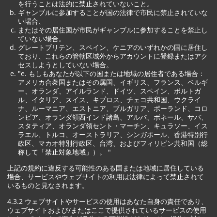
を行うことは法的に禁止されていないこと。
ギャンブルに参加することが国の法律で市民に禁止されていな
い場合、
またはその居住国が市民がギャンブルに参加することを禁止し
ていない場合。
グレートブリテン、スペイン、ケニアのいずれかの国に居住し
ており、これらの管轄区域外からアカウントに登録またはアク
セスしようとしていない場合。
"e. もしもあなたが以下の国または地域の居住者である場合：
アメリカ合衆国またはその属国、イギリス、フランス、ベルギ
ー、オランダ、アイルランド、ドイツ、スペイン、ポルトガ
ル、イタリア、スイス、キプロス、チェコ共和国、ウクライ
ナ、ルーマニア、エストニア、ブルガリア、ポーランド、コロ
ンビア、オランダ領西インド諸島、アルバ、ボネール、サバ、
スタティア、オランダ領セント・マーチン、キュラソー、イス
ラエル、トルコ、オーストラリア、シンガポール、香港特別行
政区、マカオ特別行政区、台湾、およびフィリピン共和国（総
称して「禁止対象地域」）。 "
上記の規約に違反する可能性のある国または地域に居住している
場合、サービスやウェブサイトの利用は法律によって禁止されて
いるものと見なされます。
4.3.2 ウェブサイトやサービスの使用はあなた自身の責任であり、
ウェブサイトおよび/またはここで提供されているサービスの使用