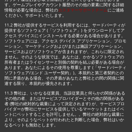
す。ゲームプレイやアカウント履歴のその他の要素に関する詳細
情報が必要な場合は、弊社の
カスタマーサポートチーム
にご連絡
ください。サポートいたします。
11.2 弊社が提供するサービスを利用するには、サードパーティが
提供するソフトウェア (「ソフトウェア」) をダウンロードしてア
クセス デバイスにインストールする必要がある場合があります。
ソフトウェアには、アクセス デバイス アプリケーション、プロモ
ーション、マーケティングおよび/または施設アプリケーション、
サービスおよびソフトウェアが含まれますが、これらに限定され
ません。そのような状況では、あなたは、かかるソフトウェアの
所有者またはライセンサーと別個の契約を結ぶ必要がある場合が
あります。あなたによるその使用を尊重します (「サードパーティ
ソフトウェア/エンド ユーザー契約」)。本規約と第三者契約との
間に矛盾がある場合、その矛盾があなたと弊社との間の関係に関
連する限り、本規約が優先されます。
11.3 弊社は、いかなる従業員、当該従業員と何らかの関係がある
その他の者、またはサービスプロバイダーとその他の関係がある
者 (弊社の絶対的な裁量によって決定されます) が、サービスプロ
バイダーが弊社にサービスを提供しているマーケットまたはイベ
ントにベットすることを許可しません。。弊社の絶対的な裁量に
より、そのようなベットが行われたと判断した場合、弊社はいか
なるベットも無効とします。