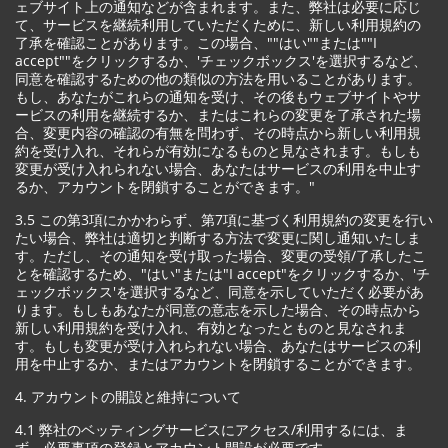
ェブサイト上の通知などが含まれます。また、弊社は必要に応じ
て、サービスを継続利用していただくために、新しい利用規約の
了承を確認ことがあります。この場合、""はい""または""I
accept""をクリックするか、'チェックボックス'を選択するなど、
同意を確認するための他の類似の方法を用いることがあります。
もし、あなたがこれらの通知を受け、その後もウェブサイトやサ
ービスの利用を継続するか、またはこれらの変更を了承された場
合、変更内容の確認の有無を問わず、その時点から新しい利用規
約を受け入れ、それらが有効になるものと見なされます。もしも
変更が受け入れられない場合、あなたはサービスの利用を中止す
るか、アカウントを閉鎖することができます。"
3.5 この第3項にかかわらず、第7項に基づく利用規約の変更を行い
たい場合、弊社は適切と判断する方法で変更に関し通知いたしま
す。ただし、その通知を受け取った場合、変更の受領/了承したこ
とを確認するため、"はい"または"I accept"をクリックするか、'チ
ェックボックス'を選択するなど、同意を示していただく必要があ
ります。もしもあなたが同意の意志を示した場合、その時点から
新しい利用規約を受け入れ、有効となったとものと見なされま
す。もしも変更が受け入れられない場合、あなたはサービスの利
用を中止するか、またはアカウントを閉鎖することができます。
4. アカウントの開設と維持について
4.1 弊社のベッティングサービスにアクセス/利用するには、ま
ず、必要事項の登録とアカウント開設が必要です。