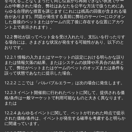
を与えることなくまったく同じ位置から再開できない状況でゲー
ムが中断された場合、弊社はあなたを公平な方法で扱うためにあ
らゆる合理的な措置を講じます (これには残高の回復が含まれる場
合があります)。問題が発生する直前に弊社のサーバーにログオン
した最後のベットまたはゲームの完了後に存在する位置にアカウ
ント上で表示されます）。
12.2 弊社が誤ってベット金を受け入れたり、支払いを行ったりす
る場合には、さまざまな状況が発生する可能性があり、以下のと
おりです。
12.2.1 情報の入力またはマーケットの設定における明らかな誤り
または情報欠落の結果、またはシステムの故障や不具合の結果と
して、弊社がベットまたはゲームのベットのオッズまたは条件を
誤って状態であなたに提示した場合。
12.2.2 ここでは「パルパブルエラー」は次の場合に発生します。
12.2.3 イベント開催前に行われたベットに関して、提供される価
格/条件は一般マーケットで利用可能なものと大きく異なります。
または
12.2.4 あらゆるイベントに関して、ベットが行われた時点で提示
された価格/条件は、イベントが発生する確率を考慮すると明らか
に間違っています。