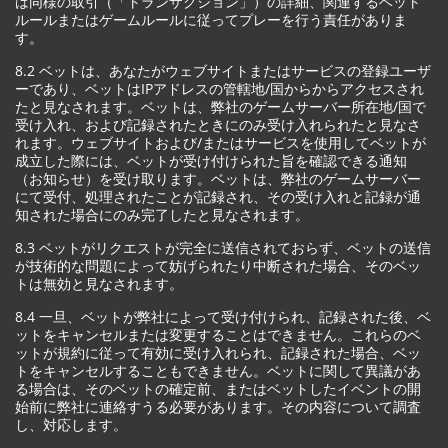
は同様の取引（「トランザクション」）の詳細、関連するベット
ルールまたはゲームルールに従ってプレーを行う責任がありま
す。
8.2 ベットは、あなたがウェブサイトまたはサービスの登録ユーザ
ーであり、ベットはIPアドレスの管轄地/国からからアクセスされ
たと見なされます。ベットは、弊社のゲームサーバー所在地/国で
受け入れ、および記録されたときにのみ受け入れられたと見なさ
れます。ウェブサイトおよび/またはサービスを使用してベットが
成立した際には、ベットが受け付けられた旨を確認できる通知
（お知らせ）を受け取ります。ベットは、弊社のゲームサーバー
にて受付、処理されたことが記録され、その受け入れと記録が通
知された場合にのみ完了したと見なされます。
8.3 ベットがリクエストが完全に送信されておらず、ベットの送信
が技術的な問題によって妨げられたり中断された場合、そのベッ
トは無効と見なされます。
8.4 一旦、ベットが弊社によって受け付けられ、記録された後、ベ
ットをキャンセルまたは変更することはできません。これらのベ
ットが規約に従って有効に受け入れられ、記録された場合、ベッ
トをキャンセルすることもできません。ベットに関して異議があ
る場合は、そのベットの確定前、またはベットしたイベントの開
始前に弊社に連絡すうる必要があります。その内容について調査
し、対応します。