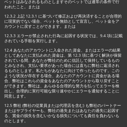
ベットはみなされるものとしますそのベットでは通常の条件で行
われたこと。または
12.3.2 上記 12.3.1 に基づいて修正および再決済することが合理的
に現実的でない場合、ベットを無効として宣言し、ベット金をア
カウントに戻すことができます。または
12.3.3 エラーが禁止された行為に起因する状況では、9.4 項に記載
されている手順を実行します。
12.4 あなたのアカウントに入金された資金、またはエラーの結果
としてあなたに支払われた資金は、第 12.3 項に基づく解決が保留
されている間、あなたが弊社のために信託して保持しているもの
とみなされ、支払い要求があった場合には直ちに弊社に返済され
るものとします。私たちがあなたに向けて作ったものです。この
ような状況が存在する場合、あなたのアカウントに資金がある場
合、弊社はこれらの資金をあなたのアカウントから取り戻すこと
ができます。弊社は、あらゆる合理的な努力を払ってエラーを検
出し、合理的に実行可能な限り速やかにエラーを通知することに
同意します。
12.5 弊社 (弊社の従業員または代理店を含む) も弊社のパートナー
またはサプライヤーも、弊社の過失またはあなたの過失に起因す
る、賞金の損失を含むいかなる損失についても責任を負わないも
のとします。