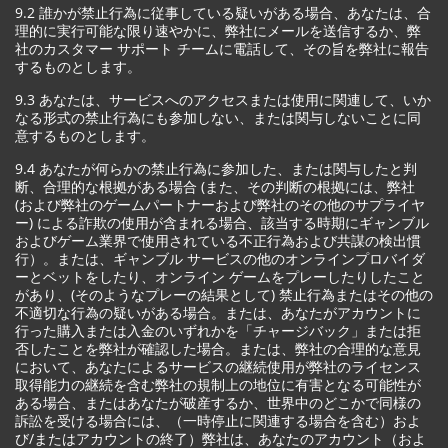
9.2 誰かが禁止行為に従事している疑いがある場合、あなたは、合
理的に実行可能な限り速やかに、弊社にメールを送信するか、弊
社のカスタマー サポート チームに電話して、その旨を弊社に報告
するものとします。
9.3 あなたは、サービスへのアクセスまたは使用に関連して、いか
なる形式の禁止行為にも参加しない、または関与しないことに同
意するものとします。
9.4 あなたが何らかの禁止行為に参加した、または関与したと判
断、合理的な根拠がある場合 (また、その判断の根拠には、弊社
(および弊社のゲームパートナーおよび弊社のその他のサプライヤ
ー) による詐欺の使用が含まれる場合、該当する時期にギャンブル
およびゲーム業界で使用されている不正行為および共謀の検出慣
行）。または、ギャンブル サービスの他のオンラインプロバイダ
ーとベットをしたり、オンライン ゲームをプレーしたりしたこと
があり、(そのようなプレーの結果として) 禁止行為またはその他の
不適切な行為の疑いがある場合。または、あなたがアカウントに
行った購入または入金のいずれかを「チャージバック」または拒
否したことを弊社が確認した場合。または、弊社の合理的な意見
において、あなたによるサービスの継続使用が弊社のライセンス
取得能力の継続を含む弊社の規制上の地位に有害となる可能性が
ある場合、またはあなたが破産するか、世界中のどこかで同様の
訴訟を受ける場合には、（一時停止に関連する場合を含む）およ
び/またはアカウントの終了）弊社は、あなたのアカウント（およ