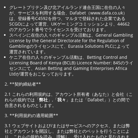
グレートブリテン及び北アイルランド連合王国に在住の人々
が、サービスを利用する場合、Dafabet（www.dafa.co.uk）
は、登録番号C4592を持つ、マルタで登録された企業である
SCGOによって運営、UKゲーミングコミッションより、44662
のアカウント番号でライセンスを受けております。
スペインに在住の人々のギャンブル活動は、General Gambling
License by the General Directorate for the Regulation of
Gamblingのライセンスにて、Eurasia Solutions PLCによって
運営されています。
ケニア在住の人々のギャンブル活動は、Betting Control and
Licensing Board of Kenya (BCLB) Licence Number: 845のライ
センスにて、Asian Betting and Gaming Enterprises Africa
Ltdが運営をおこなっております。
2. **契約締結者**
2.1 これらの利用規約は、アカウント所有者（あなた）と会社（こ
れらの規約では「
弊社
」,「
我々
」または「Dafabet」）との間で
合意されるものとします。
3. **利用規約の適用範囲**
3.1 ウェブサイトおよび/またはサービスへのアクセス、または弊
社とアカウントを開設し、または弊社とのベットを行うことによ
り、これらの規約を読み、理解し、受け入れたものと見なされま