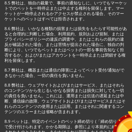
8.5 弊社は、独自の裁量で、事前の通知なしに、いつでもマーケッ
トでのベットを一時停止または中止する権利を留保します。マー
ケットが一時停止されるかアクセスが禁止される場合、そのマー
ケットへのベットはすべては拒否されます。
8.6 弊社は、いかなる種類の損害または損失をもたらす可能性があ
ると合理的に判断した場合、利用規約、規則および規制、または
プライバシーポリシーの違反の調査中、またはこれらの規約の違
反が確認された場合、または苦情が提出された場合に、独自の判
断により、いつでもベットまたはベットの一部を事前告知なく拒
否するか、および/またはアカウントを一時停止または閉鎖する権
利を留保します。
8.7 弊社は、機器または通信の障害によってベット受付/通知がで
きなかった場合、一切の責任を負いません。
8.8 弊社は、ウェブサイトおよび/またはサービス、またはそれら
のコンテンツから生じるいかなる損害または損失に対しても一切
の責任を負いません。これには、運用または伝送の遅延または中
断、通信線の故障、ウェブサイトおよび/またはサービスまたはそ
れらのコンテンツの使用または誤用、またはそれに関連するコン
テンツのエラーまたは省略が含まれます。
8.9 ベットは、特定のイベントのベット締め切り (「締め切り」) ま
で受け付けられます。かかる期限は、参照により本規約に組み込
まれたものとみなされ、あなたはこれに同意したものとみなされ