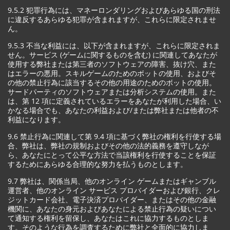
9.5.2 犯罪行為には、マネーロンダリングおよびあらゆる国の刑法
に違反するあらゆる犯罪が含まれますが、これらに限定されませ
ん。
9.5.3 不当な利益には、以下が含まれますが、これらに限定されま
せん。サービス (ゲームに関するものを含む) に関連してあなたが
使用する弊社または第三者のソフトウェアの障害、抜け穴、また
はエラーの悪用。スキルゲームのためのボットの使用、およびそ
の他の禁止行為に該当するその他の用途のためのボットの使用。
サードパーティのソフトウェアまたは分析システムの使用。また
は、第 12 項に定義されているエラーをあなたが利用した場合、い
かなる場合でも、あなたの利益および/または弊社または他者の不
利益になります。
9.6 禁止行為に関連して第 9.4 項に基づく弊社の権利を行使する場
合、弊社は、弊社の規制およびその他の法的義務を遵守しなが
ら、あなたにとって公平な方法で当該権利を行使することを保証
するためにあらゆる合理的な努力を払うものとします。
9.7 弊社は、関係当局、他のオンライン ゲームまたはギャンブル
運営者、他のオンライン サービス プロバイダーおよび銀行、クレ
ジットカード会社、電子決済プロバイダー、またはその他の金融
機関に、あなたの身元およびあなたによる禁止行為の疑いについ
て通知する権利を留保し、あなたはこれに協力するものとしま
す。そのような行為を調査するために弊社と全面的に協力しま