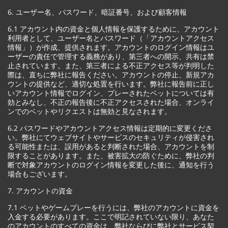
6. ユーザー名、パスワード、暗証番号、および顧客情報
6.1 アカウント内の資金と個人情報を保護するために、アカウント
利用者として、ユーザー名とパスワード（「アカウントアクセス
情報」）が作成、提供されます。アカウントのログイン情報はユ
ーザーの責任で管理する義務があり、第三者への開示、共有は禁
止されています。また、第三者による不正アクセス等が判明した
際は、直ちに弊社に報告ください。アカウントの停止、新規アカ
ウントの提供など、適切な処置を行います。弊社に報告前に正し
いアカウント情報でログイン、プレーされたベットについては有
効とみなし、不正の報告後に不正アクセスされた場合、オンライ
ンでのベットやリクエストは無効と見なされます。
6.2 パスワードやアカウントアクセス情報は定期的に変更くださ
い。弊社にてウェブサイトやサービスのセキュリティが侵害され
る可能性または、誤用があると判断された場合、アカウントを制
限することがあります。また、被害拡大の防ぐために、弊社の判
断で対象アカウントのログイン情報を変更した後に、通知を行う
場合もございます。
7. アカウントの資金
7.1 ベットやゲームプレーを行うには、弊社のアカウントに資金を
入金する必要があります。ここで明記されていない限り、あなた
のアカウントのすべての資金は、弊社ならびに弊社とサービス契