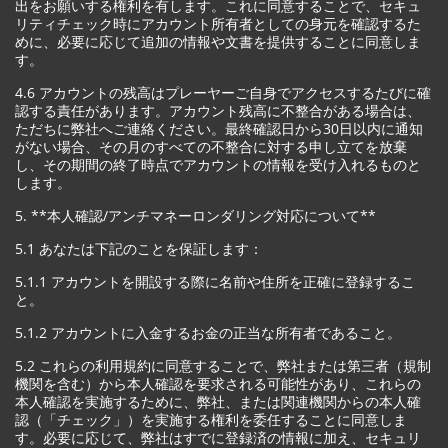
出をお願いする権利を有します。これに同意することで、セキュ
リティチェック時にアカウント所有者としての身元を確認するた
めに、必要に応じて追加の情報や文書を提供することに同意しま
す。
4.6 アカウントの残高はプレーヤーご自身でアクセスするたびに確
認する責任があります。アカウント残高に不整合がある場合は、
ただちに弊社へご連絡ください。最終確認日から30日以内に通知
がない場合、その月のすべての不整合に対する申し立てを放棄
し、その期間の終了時点でアカウントの情報を受け入れるものと
します。
5. **本人確認/アンチマネーロンダリング対応について**
5.1 あなたは下記のことを保証します：
5.1.1 アカウントを開設する際に名前や住所を正確に登録するこ
と。
5.1.2 アカウントに入金するお金の正当な所有者であること。
5.2 これらの利用規約に同意することで、弊社または第三者（規制
機関を含む）から本人確認を要求される可能性があり、これらの
本人確認を実施するために、弊社、または関連機関からの本人確
認（「チェック」）を実施する権利を委任することに同意しま
す。必要に応じて、弊社はすでに登録済の情報に加え、セキュリ