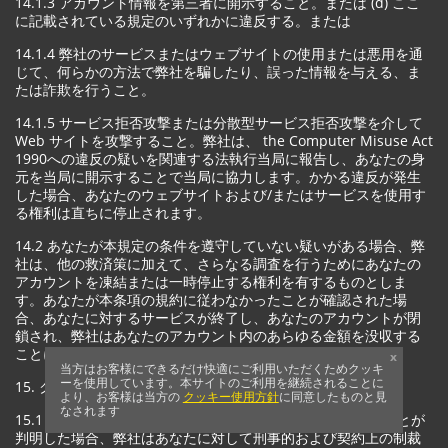
14.1.3 アカウント情報を第三者に開示すること。または (d) ここ
に記載されている規定のいずれかに違反する。または
14.1.4 弊社のサービスまたはウェブサイトの使用または悪用を通
じて、何らかの方法で弊社を騙したり、誤った情報を与える、ま
たは詐欺を行うこと。
14.1.5 サービス拒否攻撃または分散型サービス拒否攻撃を介して
Web サイトを攻撃すること。弊社は、 the Computer Misuse Act
1990への違反の疑いを関連する法執行当局に報告し、あなたの身
元を当局に開示することで当局に協力します。かかる違反が発生
した場合、あなたのウェブサイトおよび/またはサービスを使用す
る権利は直ちに停止されます。
14.2 あなたが本規定の条件を遵守していない疑いがある場合、弊
社は、他の救済策に加えて、さらなる調査を行うためにあなたの
アカウントを凍結または一時停止する権利を有するものとしま
す。あなたが本条項の規約に従わなかったことが確認された場
合、あなたに対するサービスが終了し、あなたのアカウントが閉
鎖され、弊社はあなたのアカウント内のあらゆる金額を没収する
ことになります。
x
当方はお客様にできるだけ快適にご利用いただくためクッキ
ーを使用しています。本サイトのご利用を継続されることに
15. クレームと紛争
より、お客様は当方の
クッキー使用方針
に同意したものと見
なされます
15.1 あなたが詐欺、不正行為、または犯罪行為に関与したことが
判明した場合、弊社はあなたに対して刑事的および契約上の制裁