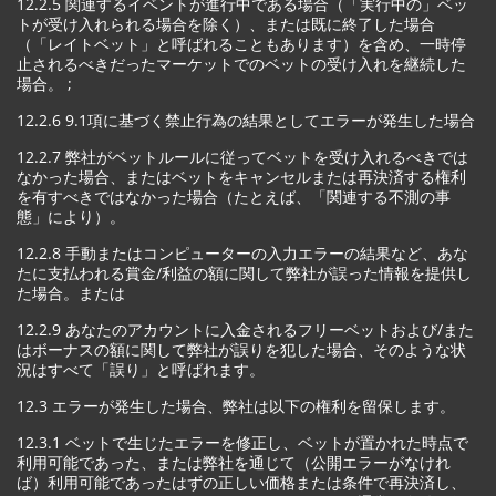
12.2.5 関連するイベントが進行中である場合（「実行中の」ベッ
トが受け入れられる場合を除く）、または既に終了した場合
（「レイトベット」と呼ばれることもあります）を含め、一時停
止されるべきだったマーケットでのベットの受け入れを継続した
場合。 ;
12.2.6 9.1項に基づく禁止行為の結果としてエラーが発生した場合
12.2.7 弊社がベットルールに従ってベットを受け入れるべきでは
なかった場合、またはベットをキャンセルまたは再決済する権利
を有すべきではなかった場合（たとえば、「関連する不測の事
態」により）。
12.2.8 手動またはコンピューターの入力エラーの結果など、あな
たに支払われる賞金/利益の額に関して弊社が誤った情報を提供し
た場合。または
12.2.9 あなたのアカウントに入金されるフリーベットおよび/また
はボーナスの額に関して弊社が誤りを犯した場合、そのような状
況はすべて「誤り」と呼ばれます。
12.3 エラーが発生した場合、弊社は以下の権利を留保します。
12.3.1 ベットで生じたエラーを修正し、ベットが置かれた時点で
利用可能であった、または弊社を通じて（公開エラーがなけれ
ば）利用可能であったはずの正しい価格または条件で再決済し、