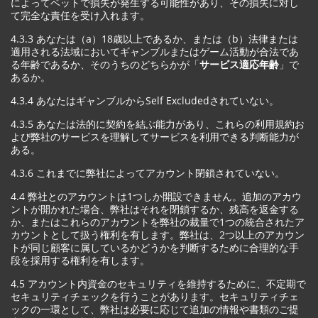
によってベットで損失が発生する可能性があり、その損失に対し
て完全な責任を受け入れます。
4.3.3 あなたは（a）18歳以上であるか、または（b）法律または
適用される法域においてギャンブルまたはゲーム活動が合法であ
る年齢であるか、そのうちのどちらかが「
サービス適応年齢
」で
あるか。
4.3.4 あなたはギャンブルからSelf Excludedされていない。
4.3.5 あなたは法的に契約を結ぶ能力があり、これらの利用規約お
よび弊社のサービスを理解してサービスを利用できる判断能力が
ある。
4.3.6 これまでに弊社によってアカウント閉鎖されていない。
4.4 弊社とのアカウントは1つしか開設できません。追加のアカウ
ントが開かれた場合、弊社はそれを閉鎖するか、残高を返金する
か、またはこれらのアカウントを弊社の裁量で1つの統合されたア
カウントとして扱う権利を有します。弊社は、2つ以上のアカウン
トが同じ顧客に属しているかどうかを判断するために合理的な手
段を採用する権利を有します。
4.5 アカウント内資金のセキュリティを維持するために、不定期で
セキュリティチェックを行うことがあります。セキュリティチェ
ックの一環として、弊社は必要に応じて追加の情報や書類のご提