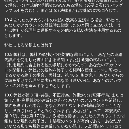
く場合。(c) 本規約で別段の定めがある場合（必要に応じてパラグ
ラフ 5.4 を含む）。または (d) 法律または規制の要求に応じて。
10.4 あなたのアカウントの未払い残高を返済する場合、弊社は、
あなたがアカウントの登録時に指定したのと同じ支払い方法、ま
たは弊社が合理的に選択するその他の支払い方法を使用するもの
とします。
弊社による閉鎖または終了
10.5 弊社は、弊社の単独かつ絶対的な裁量により、あなたの連絡
先詳細を使用した書面による通知（または通知の試み）により、
（利用規約に含まれる他の条項にかかわらず）あなたのアカウン
トを閉鎖し、弊社との規約を終了する権利を留保します。弊社に
よるかかる終了の場合、弊社は、第 10.6 項に従い、あなたからの
要請を受けて合理的に実行可能な限り速やかに、あなたのアカウ
ントの残高を返金するものとします。
10.6 弊社が第 9 項 (共謀、不正行為、詐欺および犯罪行為) または
第 17 項 (利用規約の違反) に従ってあなたのアカウントを閉鎖し、
規約を終了した場合、あなたのアカウントの残高は返金不可とな
り、没収されたものとみなされます。あなたによって。本規約の
第 9 項または第 17 項による場合を除き、あなたのアカウントの閉
鎖および規約の終了は、未処理のベットが有効であり、あなたが
いかなる形でも規約に違反していない限り、未処理のベットには