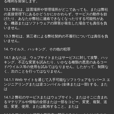
る権利を留保します。
13.2 弊社は、設置場所や管理場所がどこであっても、または弊社
の直接管理下にあるかどうかにかかわらず、サービスの動作を妨
げたり、あなたが弊社に連絡できなくなったりする可能性があ
る、機器またはソフトウェアの障害が発生した場合でも責任を負
いません。
13.3 弊社は、第三者による弊社契約の不履行については責任を負
いません。
14. ウイルス、ハッキング、その他の犯罪
14.1 あなたは、ウェブサイトまたはサービスに対して攻撃、ハッ
キング、不正な変更を試みたり、いかなる種類の悪意のあるコー
ド/ウイルス等の使用を試みてはなりません。したがって、制限な
く、次のことを行ってはなりません。
14.1.1 Web サイトを通じて入手可能なソフトウェアをリバース エ
ンジニアリングまたは逆コンパイル (全体または一部) する。また
は
14.1.2 弊社のサービスまたはウェブサイト、またはそこに含まれ
るマテリアルや情報の全部または一部をコピー、変更、複製、送
信、変更、使用、または配布すること。または