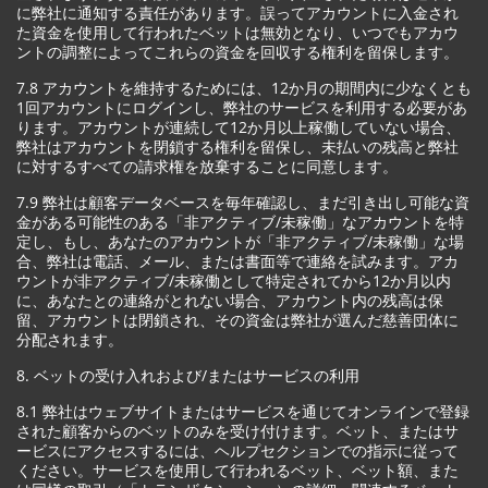
に弊社に通知する責任があります。誤ってアカウントに入金され
た資金を使用して行われたベットは無効となり、いつでもアカウ
ントの調整によってこれらの資金を回収する権利を留保します。
7.8 アカウントを維持するためには、12か月の期間内に少なくとも
1回アカウントにログインし、弊社のサービスを利用する必要があ
ります。アカウントが連続して12か月以上稼働していない場合、
弊社はアカウントを閉鎖する権利を留保し、未払いの残高と弊社
に対するすべての請求権を放棄することに同意します。
7.9 弊社は顧客データベースを毎年確認し、まだ引き出し可能な資
金がある可能性のある「非アクティブ/未稼働」なアカウントを特
定し、もし、あなたのアカウントが「非アクティブ/未稼働」な場
合、弊社は電話、メール、または書面等で連絡を試みます。アカ
ウントが非アクティブ/未稼働として特定されてから12か月以内
に、あなたとの連絡がとれない場合、アカウント内の残高は保
留、アカウントは閉鎖され、その資金は弊社が選んだ慈善団体に
分配されます。
8. ベットの受け入れおよび/またはサービスの利用
8.1 弊社はウェブサイトまたはサービスを通じてオンラインで登録
された顧客からのベットのみを受け付けます。ベット、またはサ
ービスにアクセスするには、ヘルプセクションでの指示に従って
ください。サービスを使用して行われるベット、ベット額、また