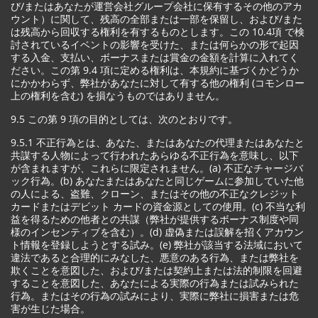
び/またはあなたが運営会社グループ会社に保有するその他のアカ
ウント）に関して、残高の全部または一部を保留し、および/また
は残高から回収する権利を有するものとします。この 10.4項 で検
討されているイベントの影響を受けた、または何らかの形で起因
する入金、支払い、ボーナスまたは賞金の金額を計算に入れてく
ださい。この第 9.4 項に定める権利は、本規約に基づくかどうか
にかかわらず、弊社があなたに対して有する他の権利 (コモンロー
上の権利を含む) を損なうものではありません。
9.5 この第 9 項の目的としては、次のとおりです。
9.5.1 不正行為とは、あなた、またはあなたの代理またはあなたと
共謀する人物によって行われたあらゆる不正行為を意味し、以下
が含まれますが、これらに限定されません。(a) 不正なチャージバ
ック行為。(b) あなたまたはあなたと同じゲームに参加していた他
の人による、盗難、クローン、またはその他の不正なクレジット
カードまたはデビット カードの資金源としての使用。(c) 不当な利
益を得るための他者との共謀（弊社が提供するボーナス制度や同
様のインセンティブを含む）。(d) 虚偽または誤解を招くアカウン
ト情報を登録しようとする試み。(e) 弊社が該当する法域において
違法であると合理的にみなした、悪意のある行為、または弊社を
欺くことを意図した、および/または契約上または法的制限を回避
することを意図した、あなたによる実際の行為または試みられた
行為。またはその行為の試みにより、実際に弊社に損害または危
害が生じた場合。