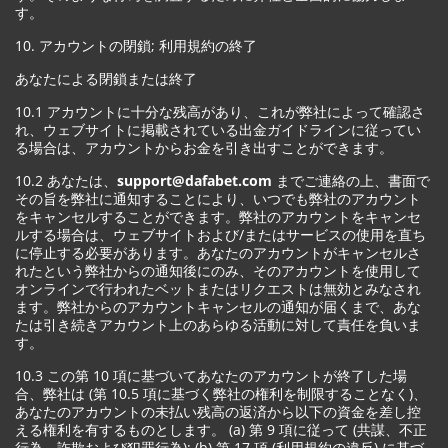
す。
10. アカウントの閉鎖; 利用規約の終了
あなたによる閉鎖または終了
10.1 アカウントに十分な残高があり、これが弊社によって確認さ
れ、ウェブサイトに掲載されている出金ガイドラインに従ってい
る場合は、アカウントからお金を引き出すことができます。
10.2 あなたは、
support@dafabet.com
までご連絡の上、書面で
その旨を弊社に通知することにより、いつでも弊社のアカウント
をキャンセルすることができます。弊社のアカウントをキャンセ
ルする場合は、ウェブサイトおよび/またはサービスの使用を直ち
に停止する必要があります。あなたのアカウントがキャンセルさ
れたという弊社からの通知後にのみ、そのアカウントを使用して
オンラインで行われたベットまたはリクエストは無効とみなされ
ます。弊社からのアカウントキャンセルの通知が届くまで、あな
たは引き続きアカウント上のあらゆる活動に対して責任を負いま
す。
10.3 この第 10 項に基づいてあなたのアカウントが終了した場
合、弊社は (第 10.5 項に基づく弊社の権利を制限することなく)、
あなたのアカウントの未払い残高の返済から以下の資金を差し控
える権利を有するものとします。 (a) 第 9 項に従って (共謀、不正
行為、詐欺および犯罪行為); (b) 第 17 項 (利用規約の違反) に基づ