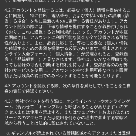
4.2 アカウントを登録するには、必要な（個人）情報を提供するこ
とに同意し、特に住所、電話番号、および支払い/銀行の詳細（該
当する場合）を常に最新のものに更新する責任があります。アカ
ウント開設の際には、正確な情報を提供することが義務付けられ
ており、これに違反すると利用規約によって、アカウントが即座
に閉鎖され、アカウントに利用可能な資金が全て没収される可能
性があります。また、必要に応じて、弊社に必要な（個人）情報
を確認するための書類を提供する必要があります。提出されたオ
ンライン入会フォーム（「個人情報」）が受理されると、登録顧
客（「登録顧客」）と見なされます。弊社は、いかなる理由であ
っても登録の可否を判断する権利を持ちます。登録顧客のみが弊
社のサービスを使用し、アカウントの中で利用可能なベット限度
額または残高の範囲でのみベットすることが可能となります。
4.3 アカウントを開設する際、次の条件を満たしていることをご自
身の責任で確認ください。
4.3.1 弊社でベットを行う際に、オンラインベットやオンラインゲ
ーム（合わせて「ギャンブル」と呼ばれることがあります）のア
クセスまたは使用を禁止する、またはウェブサイトおよび/または
サービスのアクセスまたは使用を何らかの理由で禁止する管轄区
域から行うことは法的に禁止されていないこと。
ギャンブルが禁止されている管轄区域からアクセスまたは登録