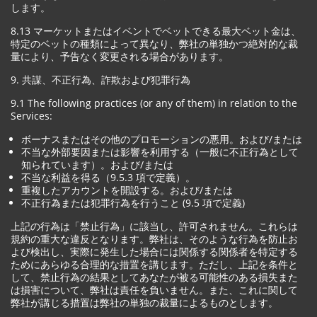
します。
8.13 マーケットまたはイベントでベットできる最大ベット金は、
特定のベットの種類によって異なり、弊社の単独かつ絶対的な裁
量により、予告なく変更される場合があります。
9. 共謀、不正行為、詐欺および犯罪行為
9.1 The following practices (or any of them) in relation to the
Services:
ボーナスまたはその他のプロモーションの悪用。および/または
不当な外部要因または影響を利用する（一般に不正行為として
知られています）。および/または
不当な利益を得る（9.5.3 項で定義）。
重複したアカウントを開設する。および/または
不正行為または犯罪行為を行うこと (9.5 項で定義)
上記の行為は「禁止行為」に該当し、許可されません。これらは
規約の重大な違反となります。弊社は、そのような行為を防止お
よび検出し、実際に発生した場合には関係する関係者を特定する
ためにあらゆる合理的な措置を講じます。ただし、上記を条件と
して、禁止行為の結果としてあなたが被る可能性のある損失また
は損害について、弊社は責任を負いません。また、これに関して
弊社が講じる措置は弊社の単独の裁量によるものとします。