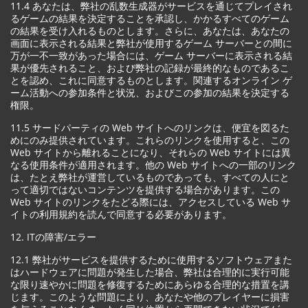
11.4 あなたは、弊社の乱数生成器がサービスを通じてプレイされ
るゲームの結果を決定することを承認し、かかるすべてのゲーム
の結果を受け入れるものとします。さらに、あなたは、あなたの
画面に表示される結果と弊社が使用するゲーム サーバーとの間に
万が一不一致があった場合には、ゲーム サーバーに表示される結
果が優先されること、および弊社の記録が最終的なものであるこ
とを認め、これに同意するものとします。関連するオンライン ゲ
ーム活動への参加条件と状況、およびこの参加の結果を決定する
権限。
11.5 サードパーティの Web サイトへのリンクは、便宜を図るた
めにのみ提供されています。これらのリンクを使用すると、この
Web サイトから離れることになり、それらの Web サイトには異
なる使用条件が適用されます。他の Web サイトへの一部のリンク
は、たとえ弊社が運営しているものであっても、すべての人にと
って適切ではないコンテンツを提供する場合があります。この
Web サイトのリンクをたどる際には、アクセスしている Web サ
イトの利用規約を読んで同意する必要があります。
12. ITの障害/エラー
12.1 弊社がサービスを提供するために使用するソフトウェアまた
はハードウェアに問題が発生した場合、弊社は合理的に実行可能
な限り速やかに問題を修復するためにあらゆる合理的な措置を講
じます。このような問題により、あなたや他のプレイヤーに損害