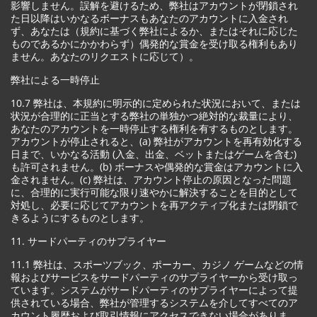
影響しません。誤解を避けるため、弊社はアカウントが閉鎖され
た日以降はいかなるボーナスもあなたのアカウントに入金され
ず、あなたは（規約に基づく弊社によるか、またはそれに応じた
ものであるかにかかわらず）偶発的な賞金を受け取る権利もあり
ません。あなたのリクエストに応じて）。
弊社による一時停止
10.7 弊社は、本規約に明示的に定められた状況において、または
状況が合理的に正当とする弊社の単独かつ絶対的な裁量により、
あなたのアカウントを一時停止する権利を有するものとします。
アカウントが停止されると、(a) 弊社がアカウントを再有効化する
日まで、いかなる活動 (入金、出金、ベットまたはゲームを含む)
も許可されません。(b) ボーナスや偶発的な賞金はアカウントに入
金されません。(c) 弊社は、アカウント停止の原因となった問題
に、合理的に実行可能な限り速やかに解決することを目的として
対処し、必要に応じてアカウントを再アクティブ化または閉鎖で
きるようにするものとします。
11. サードパーティのサプライヤー
11.1 弊社は、スポーツブック、ポーカー、カジノ ゲームなどの情
報およびサービスをサードパーティのサプライヤーから受け取っ
ています。システムがサードパーティのサプライヤーによって提
供されている場合、弊社が管理するシステムを介してすべてのア
カウント履歴および取引情報にアクセスできない場合がありま