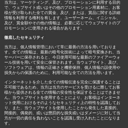
当方は、マーケティング、及び、プロモーションに利用する目的
で、ウェブサイト或いはその他のプロモーション用素材に、お客
様が受け取られた全ての賞金、及び、または、賞品に関する詳細
情報を利用する権利を有します。ユーザーネーム、イニシャル、
及び、賞金額やその他の情報は、必要に応じてウェブサイトのプ
ロモーションに使用される場合があります。
徹底したセキュリティ
当方は、個人情報管理において常に最善の方法を用いておりま
す。全ての情報は、最新の暗号化技術によって暗号変換され、当
サーバーに保存されると、今日使用可能な最新のファイアーウォ
ール技術を用いて安全に保管されます。当ウェブサイト、及び、
ソフトウェアは、情報の正確さと機密保持、個人情報の誤使用や
損失からの保護のために、利用可能な全ての方法を用います。
インターネットを介した全ての情報伝達を完全に保護することは
不可能であるため、当方は当方のサービスを受けるに際してお客
様から提供される全ての情報の安全性を保証することはできませ
ん。当ウェブサイトを使用することにより、お客様はインターネ
ット使用におけるそのようなセキュリティ上の特性を認識してお
り、また、当ウェブサイトを使用したことから発生した直接的、
間接的、偶発的、或いは懲罰的な損失或いはダメージに対して当
方が一切の責任を負わないことを認識し受け入れたことになりま
す。