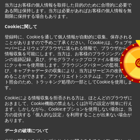
当方はお客様の個人情報を取得した目的のために合理的に必要で
ある間は保持します。当方は必要があればお客様の個人情報を無
期限に保持する場合もあります。
Cookieに関して
登録時に、Cookieを通して個人情報が自動的に収集、保存される
ことがありますので予めご了承ください。｢Cookie｣は、ウェブサ
ーバーによりウェブブラウザに送られる情報で、ブラウザからの
情報収集を可能にします。当方は、お客様のブラウジングパター
ンの追跡記録、及び、デモグラフィックプロファイル蓄積のため
にクッキーを使用致します。ブラウジングパターンの監視、及
び、キャプチャデータの収集により、当方はサービスの改善に努
めることができます。アフィリエイトシステムは、アフィリエイ
ト照会のため、トラッキング処理の一部としてCookieを使用しま
す。
Cookieによる情報収集を拒否される方は、ほとんどのブラウザに
おきまして、Cookie機能の禁止もしくは許可の設定が簡単に行え
ます。しかしながら、Cookieオプションを使用しない場合は、当
方の提供する「個人的な設定」を利用することが出来ない場合が
あります。
データの破壊について