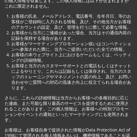
の個人情報を収集します。この個人情報には以下が含まれますが
これに限定されません。
お客様の氏名、メールアドレス、電話番号、生年月日、等のお
客様がご登録時に入力される情報、及び、その他当方がお客様
のアカウントの設定、及び、管理を行うに際して必要な情報。
お客様から当方にご連絡があった場合、当方はその通信内容の
記録を保持する場合があります。
お客様がマーケティングプロモーション或いはコンペティショ
ンへ参加された際に、当方へご提供いただいた全ての情報。
お客様の本ウェブサイト上におけるゲームもしくは、ベッティ
ングの詳細情報。
お客様と当方のカスタマーサポートとの電話もしくはチャット
によるやりとり。これらは記録もしくは保存され、当方のスタ
ッフのトレーニングやマネジメントの質の向上、及び、お問い
合わせやご質問への対応の迅速さ向上に役立てられる場合があ
ります。
さらに、これらの詳細情報は当方からお客様への各種目的に応じ
た連絡、また可能な限り最高のサービスを提供するために使用さ
れることがあります。この個人情報は、お客様への特別プロモー
ションやイベントの通知といったマーケティングにも使用されま
す。
お客様は、お客様自身で提供された情報がData Protection Act of
1998にて管理される個人情報あるいは、機密情報であることを認