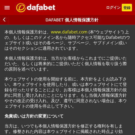
ログイン
登録
DAFABET 個人情報保護方針
本個人情報保護方針は、
www.dafabet.com
(本”ウェブサイト”) 上
の、もしくはこのドメイン名から随時アクセス可能なDafabetのウ
ェブサイト或いはその各ページ、サブページ、サブドメイン或い
はそのセクションに適用されています。
本個人情報保護方針は、当方がお客様からこれまでにご提供いた
だいた、もしくは将来的にご提供いただく個人情報を取り扱う際
の原則を述べています。
本ウェブサイトの使用を開始する前に、本方針をよくお読み下さ
い。本ウェブサイトを使用したり、或いは本ウェブサイトにて登
録を行ったりすることにより、お客様は本個人情報保護方針の規
約に同意し受け入れたことになります。もし当個人情報保護方針
やその改正の受け入れ、及び、遵守に同意されない場合は、本ウ
ェブサイトの使用を停止して下さい。
免責或いは方針の変更について
当方は、いつでも本個人情報保護方針を修正する権利を有しま
す。修整された内容は本ウェブサイトに掲載された時点より効