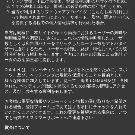
リスク管理、不正行為検出、資金洗浄規制の順守を行うため。
全ての法律上或いは、規制上の必要条件の順守を行うため。
当方が利用するソフトウェアプロバイダ（こちらも本方針によ
って拘束されます）によって、サポート、及び、関連サービス
を提供する過程での個人情報請求が行われた場合。
当方は同様に、本サイトの様々な箇所におけるユーザーの興味や
利用頻度等を調査し、さらに、これらの情報や判明したユーザー
数もしくは広告用バナーをクリックしたユーザー数をアドバタイ
ザーに通知するため、ユーザーの行動、及び、特性についての統
計分析を行う権利を有します。当方はこれらの分析による集計デ
ータのみを第三者に提供します。
Dafabet は、コンペティションにおける不正を防ぐために、スポ
ーツ、及び、ベッティングの規範を保護することを目的とした
様々な団体に加入しています。従って、両者 (Dafabet及び、各団
体) は、ベッティング活動を監視するためお客様の情報にアクセ
ス、及び、共有する権利を有します。
お客様は重要な情報やプロモーション情報の受け取りをご希望さ
れる場合、登録フォーム上であてはまる項目にチェックを入れて
いただくことができます。これの変更を希望される場合は、いつ
でも当方のカスタマーサポートへご連絡下さい。
賞金について