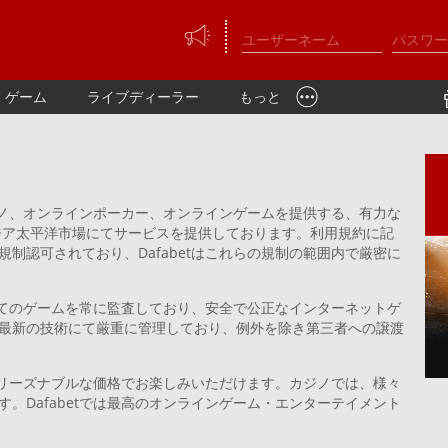
ゲーム
ライブディーラー
もっと
カジノ、オンラインポーカー、オンラインゲームを提供する、有力な
アジア太平洋市場にてサービスを提供しております。利用規約に記
制認可されており、Dafabetはこれらの規制の範囲内で厳密に
て全てのゲームを常に監査しており、安全で公正なインターネットゲ
最新の技術にて厳重に管理しており、例外を除き第三者への譲渡
り、リーズナブルな価格でお楽しみいただけます。カジノでは、様々
。Dafabetでは最高のオンラインゲーム・エンターテイメント