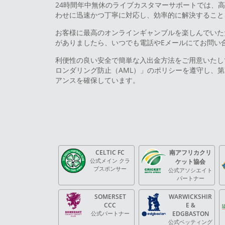
24時間年中無休のライブカスタマーサポートでは、
わせに迅速かつ丁寧に対応し、効率的に解決すること
お客様に最高のオンラインギャンブルを楽しんでいただ
がありましたら、いつでも電話やEメールにてお問い
利便性の良い安全で簡単な入出金方法をご用意いたし
ロンダリング防止（AML）」のポリシーを遵守し、
アンスを確保しています。
CELTIC FC
南アフリカクリ
公式メイン クラ
ケット協会
ブスポンサー
公式アソシエイト
パートナー
SOMERSET
WARWICKSHIR
CCC
E &
公式パートナー
EDGBASTON
公式ベッティング