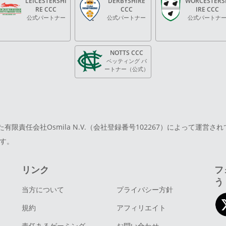
LEICESTERSHI
DERBYSHIRE
WORCESTERS
RE CCC
CCC
IRE CCC
公式パートナー
公式パートナー
公式パートナ
NOTTS CCC
ベッティング パ
ートナー（公式）
された有限責任会社Osmila N.V.（会社登録番号102267）によって運
ります。
リンク
フ
う
当方について
プライバシー方針
規約
アフィリエイト
責任あるゲーミング
お問い合わせ