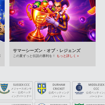
サマーシーズン・オブ・レジェンズ
ボ
この夏ずっと伝説の勝利を！
もっと詳しく »
SUSSEX CCC
DURHAM
MIDDLESEX
メジャースポンサ
CRICKET
CCC
ー・ 公式ベッテ
公式ベッティング
公式ベッティン
ィングパートナー
パートナー
パートナー