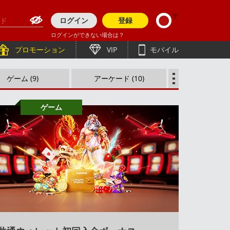
ログイン
登録
ログインができない場合は？
English (Asia)
हिन्दी
プロモーション
VIP
モバイル
English (Europe)
తెలుగు
ゲーム (9)
アーケード (10)
简体中文
Bengali (India)
ライブディーラー (8)
English (Pakistan)
ภาษาไทย
ゲーム
Tiếng Việt
English (Bangladesh)
Bahasa Indonesia
Bengali (Bangladesh)
한국어
Polish
English
Español