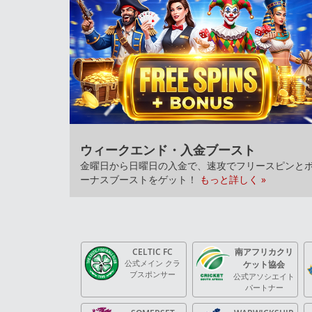
ウィークエンド・入金ブースト
金曜日から日曜日の入金で、速攻でフリースピンと
ーナスブーストをゲット！
もっと詳しく »
CELTIC FC
南アフリカクリ
公式メイン クラ
ケット協会
ブスポンサー
公式アソシエイト
パートナー