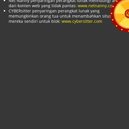
Net Nanny penyaringan perangkat lunak melindungi anak
dari konten web yang tidak pantas:
www.netnanny.com
CYBERsitter penyaringan perangkat lunak yang
memungkinkan orang tua untuk menambahkan situs
mereka sendiri untuk blok:
www.cybersitter.com