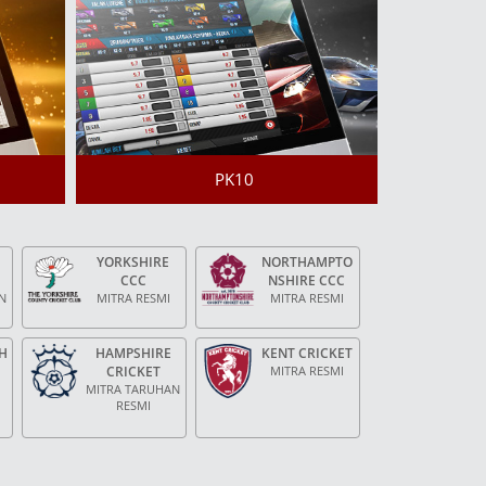
MAINKAN
Info Lengkap
PK10
YORKSHIRE
NORTHAMPTO
CCC
NSHIRE CCC
N
MITRA RESMI
MITRA RESMI
H
HAMPSHIRE
KENT CRICKET
CRICKET
MITRA RESMI
MITRA TARUHAN
RESMI