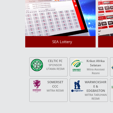
MAINKAN
Info Lengkap
SEA Lottery
CELTIC FC
Kriket Afrika
SPONSOR
Selatan
UTAMA RESMI
Mitra Asosiasi
Resmi
SOMERSET
WARWICKSHIR
CCC
E &
MITRA RESMI
EDGBASTON
MITRA TARUHAN
RESMI