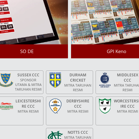
MAINKAN
MAINKAN
Info Lengkap
Info Lengkap
SO DE
GPI Keno
SUSSEX CCC
DURHAM
MIDDLESEX
SPONSOR
CRICKET
CCC
UTAMA & MITRA
MITRA TARUHAN
MITRA TARUHA
TARUHAN RESMI
RESMI
RESMI
LEICESTERSHI
DERBYSHIRE
WORCESTERS
RE CCC
CCC
IRE CCC
MITRA RESMI
MITRA RESMI
MITRA RESMI
NOTTS CCC
MITRA TARUHAN