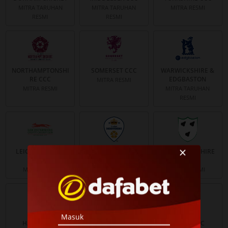
MITRA TARUHAN
MITRA TARUHAN
MITRA RESMI
RESMI
RESMI
NORTHAMPTONSHI
SOMERSET CCC
WARWICKSHIRE &
RE CCC
EDGBASTON
MITRA RESMI
MITRA RESMI
MITRA TARUHAN
RESMI
LEICESTERSHIRE
DERBYSHIRE CCC
WORCESTERSHIRE
CCC
CCC
MITRA RESMI
MITRA RESMI
MITRA RESMI
HAMPSHIRE
KENT CRICKET
NOTTS CCC