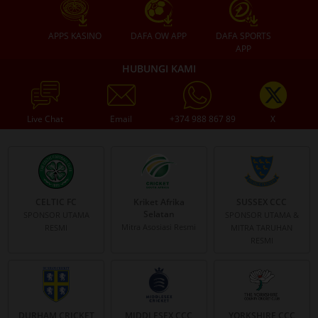
APPS KASINO
DAFA OW APP
DAFA SPORTS
APP
HUBUNGI KAMI
Live Chat
Email
+374 988 867 89
X
CELTIC FC
Kriket Afrika
SUSSEX CCC
Selatan
SPONSOR UTAMA
SPONSOR UTAMA &
Mitra Asosiasi Resmi
RESMI
MITRA TARUHAN
RESMI
DURHAM CRICKET
MIDDLESEX CCC
YORKSHIRE CCC