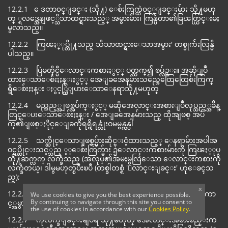
12.2.1 ေဒတာ၀င္ျခင္း (သို႔) ေစ်းကြက္ထဲ၀င္္ျခင္းမ်ား သို႔မဟု
တ္ ္ရလဒ္အေနျဖင့္သိသာထင္ရွားသည့္ အမွားမ်ား၊ ကြန္ပ်ဴတာ၏ခြၽတ္ယြင္းမႈ
မွလာသည္။
12.2.2 ကြၽႏ္ုပ္တို႔သည္ သိသာထင္ရွားေသာအမွား' တစ္ခုက်ဴးလြန္မိ
ပါသည္။
12.2.3 ပြဲမတိုင္မီေလာင္းကစားႏွင့္ ပတ္သက္၍ စပ္လ်ဥ္း။ အဆိုျပဳ
ထားေသာေစ်းႏႈန္းႏွင့္ အေျခအေနမ်ားသည္အေထြေထြေစ်းကြက္
ရွိေစ်းႏႈန္း ႏွင့္ကြဲျပားေသာေနရာသို႔မဟုတ္
12.2.4 မည္သည့္အျဖစ္အပ်က္ႏွင့္ မဆိုအေလာင္းအစားျပဳလုပ္သည့္အခ်ိန္
တြင္ေပးေသာေစ်းႏႈန္း / အေျခအေနမ်ားသည္ ထိုအျဖစ္ အပ်
က္၏ျဖစ္ႏိုင္ေျခကိုရရွိရန္လုံးဝမမွန္ကန္ပါ
12.2.5 သက္ဆိုင္ေသာျဖစ္ရပ္မ်ားဆိုင္းငံ့ထားသည့္ ေနရာမ်ားအပါအ
ဝင္ရပ္ဆိုင္းသင့္သည္ ့္ေစ်းကြက္မ်ား ၌ေလာင္းကစားမ်ားကို ကြၽႏ္ုပ္
တို႔ဆက္လက္ လက္ခံသည္ (အလုပ္၏အမႈမွလြဲေသာ ေလာင္းကစားကို
လက္ခံတယ္၊ ဒါမွမဟုတ္ၿပီးၿပီ (တစ္ခါတစ္ရံ 'ေလာင္းျခင္း' ဟုေခၚသ
ည္);
x
12.2.6 အပိုဒ္ 9.1 အရတားျမစ္ထားေသာ လုပ္ေဆာင္မႈမ်ား ေၾကာ
We use cookies to give you the best experience possible.
By continuing to navigate through this site you consent to
င့္အမွားအယြင္းမ်ား
the use of cookies in accordance with our
Cookies Policy
.
12.2.7 ကိုလက္ခံျခင္းမျပဳရ သို႔မဟုတ္ အေလာင္းအစားစည္းက