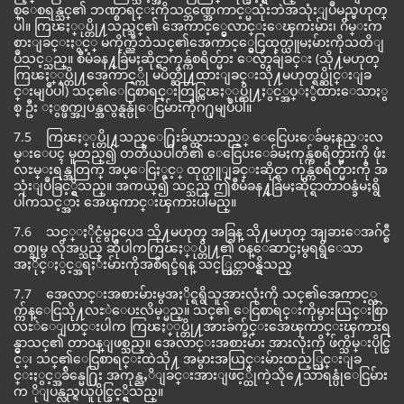
စ္ေစရန္သင္၏ ဘဏ္စာရင္းကိုသင္ဘဏ္အေကာင့္မသုံးဘဲအသုံးျပဳမည္မဟုတ္
ပါ။ ကြၽႏ္ုပ္တို႔သည္သင္၏ အေကာင့္မွေလာင္းေၾကးမ်ား၊ ဂိမ္းက
စားျခင္းႏွင့္ မကိုက္ညီဘဲသင္၏အေကာင့္မွေငြထုတ္ယူမႈမ်ားကိုသတိျ
ပဳသင့္သည္။ စီမံခန႔္ခြဲမႈဆိုင္ရာကုန္က်စရိတ္မ်ား ေလွ်ာ့ခ်ျခင္း (သို႔မဟုတ္
ကြၽႏ္ုပ္တို႔အေကာင့္ကို မပိတ္ဆို႔ထားျခင္းသို႔မဟုတ္ရပ္ဆိုင္းျခ
င္းမျပဳပါ) သင္၏ေငြစာရင္းတြင္ကြၽႏ္ုပ္တို႔ႏွင့္အပ္ႏွံထားေသာႏွ
စ္ ဦး ႏွစ္ဖက္အျပန္အလွန္ရန္ပုံေငြမ်ားကိုဂ႐ုမျပဳပါ။
7.5 ကြၽႏ္ုပ္တို႔သည္ေ႐ြးခ်ယ္ထားသည့္ ေငြေပးေခ်မႈနည္းလ
မ္းေပၚ မူတည္၍ တတိယပါတီ၏ ေငြေပးေခ်မႈကုန္က်စရိတ္မ်ားကို ဖုံး
လႊမ္းရန္အတြက္ အပ္ေငြႏွင့္ ထုတ္ယူျခင္းဆိုင္ရာ ကုန္က်စရိတ္မ်ားကို အ
သုံးျပဳခြင့္ရွိသည္။ အကယ္၍ သင္သည္ ဤစီမံခန႔္ခြဲမႈဆိုင္ရာတာဝန္ခံမႈရွိ
ပါကသင့္အား အေၾကာင္းၾကားပါမည္။
7.6 သင့္ႏိုင္ငံမွဥပေဒ သို႔မဟုတ္ အခြန္ သို႔မဟုတ္ အျခားေအဂ်င္စီ
တစ္ခုမွ လိုအပ္သည္ ဆိုပါကကြၽႏ္ုပ္တို႔၏ ဝန္ေဆာင္မႈမွရရွိေသာ
အႏိုင္ႏွင့္အရႈံးမ်ားကိုအစီရင္ခံရန္ သင့္တြင္တာဝန္ရွိသည္
7.7 အေလာင္းအစားမ်ားမွအႏိုင္ရရွိသူအားလုံးကို သင္၏အေကာင့္လ
က္က်န္ေငြသို႔လႊဲေပးလိမ့္မည္။ သင္၏ ေငြစာရင္းကိုမွားယြင္းစြာ
လႊဲေျပာင္းပါက ကြၽႏ္ုပ္တို႔အားခ်က္ခ်င္းအေၾကာင္းၾကားရ
န္မွာသင္၏ တာဝန္ျဖစ္သည္။ အေလာင္းအစားမ်ား အားလုံးကို ဖ်က္သိမ္းပိုင္ခြ
င့္၊ သင္၏ေငြစာရင္းထဲသို႔ အမွားအယြင္းမ်ားထည့္သြင္းျခ
င္းႏွင့္အခ်ိန္မေ႐ြး အကုန္ညႇိျခင္းအားျဖင့္ထိုကဲ့သို႔ေသာရန္ပုံေငြမ်ား
က ိုျပန္လည္ရယူပိုင္ခြင့္ရွိသည္။