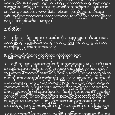
မ်ားႏွင့္Curacao စည္းမ်ဥ္းမ်ားအတိုင္းကုမၸဏီသည္ စည္းမ်ဥ္း
သတ္မွတ္ထားၿပီးလိုင္စင္ခ်ထားသည္။ ကုမၸဏီသည္၀က္ဘ္ဆိုက္၏ ၀န္ေဆာင္
မႈေပးသူျဖစ္ေသာ www.dafabet.com မွတစ္ဆင့္ကုမၸဏီသည္
၎၏ အြန္လိုင္းအားကစားေလာင္းကစားျခင္းႏွင့္ဂိမ္းကစားျခင္း
ဝန ္ေဆာင္မႈမ်ားကိုေပးသည္။
2. ပါတီမ်ား
2.1 ဤစည္းမ်ဥ္းစည္းကမ္းမ်ားကိုသင္ႏွင့္ကုမၸဏီၾကားသေ
ဘာတူရမည္ (ဤေဝါဟာရမ်ားကို ကြၽႏ္ုပ္တို႔၊ ကၽြႏ္ုပ္ သို႔မဟု
တ္ ကၽြႏ္ု႔ ဟုရည္ၫႊန္းသည္)
3. ဤသတ္မွတ္ခ်က္မ်ားႏွင့္သတ္မွတ္ခ်က္မ်ား ကိုလိုက္နာျခင္း
3.1 ၀က္ဘ္ဆိုက္ႏွင့္ဝန္ေဆာင္မႈမ်ားကို ဆက္လက္ရယူျခင္းႏွင့္/ သို႔မဟု
တ္ အျခားနည္းျဖင့္ကြၽႏ္ုပ္တို႔ႏွင့္အေကာင့္တစ္ခုဖြင့္ျခင္းႏွင့္ /
သို႔မဟုတ္ အေလာင္းအစားမ်ားျပဳလုပ္ျခင္း ျဖင့္သင္သည္ဤေဝါဟာ
ရမ်ားကိုဖတ္၊ နားလည္ၿပီး လက္ခံသည္ဟုမွတ္ယူသည္ စည္းကမ္းခ်က္မ်ား ကို
သေဘာတူျခင္းႏွင့္ /သို႔မဟုတ္ဤဝက္ဘ္ဆိုက္မ်ားႏွင့္ /ဝန္ေဆာင္မႈမ်ား
ကိုဆက္လက္ အသုံးျပဳျခင္းေၾကာင့္ သင္သည္ဤစည္းကမ္းခ်က္
မ်ားႏွင့္ကြၽႏ္ုပ္တို႔၏စည္းမ်ဥ္းမ်ား၊ ဒီစာ႐ြက္စာတမ္း၌ (ႏွင့္အထက္တြ
င္ေဖာ္ျပထား ေသာျပင္ဆင္ခ်က္မ်ား) အကယ္၍ သေဘာတူညီခ်က္ႏွ
င့္ ရည္ၫႊန္းခ်က္ အားျဖင့္ခ်မွတ္ထားေသာစာ႐ြက္စာတမ္းမ်ားအၾ
ကား ေရွ႕ေနာက္မညီမႈမ်ားရွိပါက ဤေဝါဟာရမ်ားကို ကျော် လြန္ရမည္။
3.2 သေဘာတူညီခ်က္သည္ 2၀2၀၊ ဇန္နဝါရီ 1 ရက္တြင္စတင္သက္ေရာက္လိမ့္မည္။