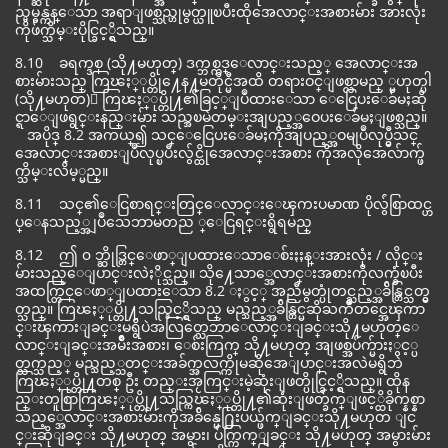
ည္မမွန္ကန္ေသာ အရာျဖစ္သည္ဟုမွတ္ယူၿပီးထိုအေလာင္းအစားမ်ား အားလုံး
ကိုဖ်က္သိမ္းပိုင္ခြင့္ရွိသည္။
8.10 ခရက္ဒစ္ (သို႔မဟုတ္) ဒက္ဘစ္ကဒ္ေလာင္းသည့္ အေလာင္းအ
စားမ်ားသည္ ကြၽႏ္ုပ္တို႔ေန႔မတိုင္မီအထိ တရားဝင္ျဖစ္လာမည္ ္မဟုတ္ပါ
(သို႔မဟုတ)္ ကြၽႏ္ုပ္တို႔၏ခြင့္ျပဳထားေသာ ေငြေပးေခ်မႈဆို
င္ရာေျဖရွင္းနည္းမ်ား သည္အၿမဲတမ္းအျပည့္အဝေပးေခ်မႈျဖစ္သည္။
အပိုဒ္ 8.2 အကယ္၍ သင္ေငြေပးေခ်မႈကိုအျပည့္အဝမျပဳလုပ္မွီသင္
အေလာင္းအစားျပဳလုပ္ၿပီးလွ်င္ထိုအေလာင္းအစား ကိုအလိုအေလ်ာက္ဖ်
က္သိမ္းလိမ့္မည္။
8.11 သင္၏ေငြစာရင္းတြင္ေလာင္းေၾကးပမာဏ ပိုလွ်ံစြာထင္ဟ
ပ္ေနသည့္အျပဳသေဘာမတည ္ေငြရင္းရွိရမည္
8.12 ဤ ၀ ဘ္ဆိုဒ္တြင္ေဖာ္ျပထားေသာေစ်းႏႈန္းအားလုံး / လိုင္း
မ်ားသည္ေျပာင္းလဲႏိုင္သည္။ သို႔ေသာ္အေလာင္းအစားကိုလက္ခံၿပီး
အထက္တြင္ေဖာ္ျပထားေသာ 8.2 ႏွင့္ အညီမွတ္ပုံတင္သည့္အခ်ိန္တြင္သတ္မွ
တ္သည္။ ကြၽႏ္ုပ္တို႔သည္ခြင့္ရွိသည္ မည္သည့္အခ်ိန္တြင္မဆိုႀကိဳတင္အေၾကာ
င္းၾကားျခင္းမရွိပဲအလြတ္သေဘာေလာင္းျခင္းသို႔မဟုတ္ေ
လာင္းျခင္းအမ်ိဳးအစား၊ ေစ်းကြက္ သို႔မဟုတ္ အျဖစ္အပ်က္မ်ားႏွင့္ပ
တ္သက္သည့္ မည္သည့္သတင္းအခ်က္အလက္ကိုမဆိုအေျပာင္းအလဲမရွိဘဲ
ကြၽႏ္ုပ္တို႔တစ္ ဦး တည္းအႂကြင္းမဲ့ဆုံးျဖတ္ပိုင္ခြင့္ရွိသည္။ ထိုန
ည္းတူစြာကြၽႏ္ုပ္တို႔သည္ကြၽႏ္ုပ္တို႔၏ဆုံးျဖတ္ခ်က္ျဖင့္ထိခိုက္နစ္နာ
သည့္အေလာင္းအစားမ်ားကိုအခ်ိန္မေ႐ြးပယ္ဖ်က္ျခင္းသို႔မဟုတ ျင
င္းဆိုျခင္း သို႔မဟုတ္ အမွား၊ ပ်က္ကြက္ျခင္း သို႔မဟုတ္ အမွားမ်ား