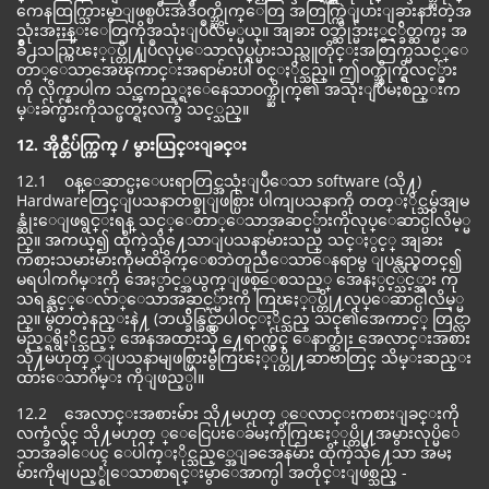
ကေနထြက္သြားမွာျဖစ္ၿပီးအဲဒီဝက္ဘ္ဆိုက္ေတြ အတြက္ကြဲျပားျခားနားတဲ့အ
သုံးအႏႈန္းေတြကိုအသုံးျပဳလိမ့္မယ္။ အျခား ဝဘ္ဆိုဒ္မ်ားႏွင့္ခ်ိတ္ဆက္မႈ အ
ခ်ိဳ႕သည္ကြၽႏ္ုပ္တို႔ျပဳလုပ္ေသာလုပ္ရပ္မ်ားသည္လူတိုင္းအတြက္မသင့္ေ
တာ္ေသာအေၾကာင္းအရာမ်ားပါ ၀င္ႏိုင္သည္။ ဤဝက္ဘ္ဆိုက္ရွိလင့္ခ္မ်ား
ကို လိုက္နာပါက သင္ၾကည့္ရႈေနေသာဝက္ဘ္ဆိုက္၏ အသုံးျပဳမႈစည္းက
မ္းခ်က္မ်ားကိုသင္ဖတ္ရႈလက္ခံ သင့္သည္။
12. အိုင္တီပ်က္ကြက္ / မွားယြင္းျခင္း
12.1 ၀န္ေဆာင္မႈေပးရာတြင္အသုံးျပဳေသာ software (သို႔)
Hardwareတြင္ျပသနာတစ္ခုျဖစ္ပြား ပါကျပသနာကို တတ္ႏိုင္သမွ်အျမ
န္ဆုံးေျဖရွင္းရန္ သင့္ေတာ္ေသာအဆင့္မ်ားကိုလုပ္ေဆာင္ပါလိမ့္မ
ည္။ အကယ္၍ ထိုကဲ့သို႔ေသာျပသနာမ်ားသည္ သင္ႏွင့္ အျခား
ကစားသမားမ်ားကိုမထိခိုက္ေစဘဲတူညီေသာေနရာမွ ျပန္လည္စတင္၍
မရပါကဂိမ္းကို အေႏွာင့္အယွက္ျဖစ္ေစသည့္ အေနႏွင့္သင့္အား ကု
သရန္သင့္ေလ်ာ္ေသာအဆင့္မ်ားကို ကြၽႏ္ုပ္တို႔လုပ္ေဆာင္ပါလိမ့္မ
ည္။ မွ်တတဲ့နည္းနဲ႔ (ဘယ္ခ်ိန္ခြင္လွ်ာပါဝင္ႏိုင္သည္ သင္၏အေကာင့္ တြင္လာ
မည့္ရရွိႏိုင္သည့္ အေနအထားသို ႔ေရာက္လွ်င္ ေနာက္ဆုံး အေလာင္းအစား
သို႔မဟုတ္ ္ျပသနာမျဖစ္ပြားမွီကြၽႏ္ုပ္တို႔ဆာဗာတြင္ သိမ္းဆည္း
ထားေသာဂိမ္း ကိုျဖည့္ပါ။
12.2 အေလာင္းအစားမ်ား သို႔မဟုတ္ ္ေလာင္းကစားျခင္းကို
လက္ခံလွ်င္ သို႔မဟုတ္ ္ေငြေပးေခ်မႈကိုကြၽႏ္ုပ္တို႔အမွားလုပ္မိေ
သာအခါေပၚ ေပါက္ႏိုင္သည့္အေျခအေနမ်ား ထိုကဲ့သို႔ေသာ အမႈ
မ်ားကိုမျပည့္စုံေသာစာရင္းမွာေအာက္ပါ အတိုင္းျဖစ္သည္ -