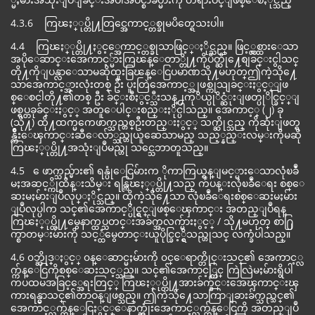
4.3.6 ကြၽႏ္ုပ္တို႔တြင္အေကာင့္တစ္ခုမပိတ္ရေသးပါ။
4.4 ကြၽႏ္ုပ္တို႔ႏွင့္အေကာင့္တစ္ခုသာဖြင့္ႏိုင္သည္။ ဖြင့္လွစ္ထားေသာ
အပိုေဆာင္းအေကာင့္မ်ားကြၽန္ေတာ္တို႔ကိုပိတ္ဆို႔ေစျခင္းငွါသင္
တို႔ကိုျပန္လာေသာမဆိုထူးခြၽန္ေငြပမာဏသို႔မဟုတ္ဤကဲ့သို႔ေ
သာအေကာင့္အားလုံးတစ္ ဦး ပူးတြဲအေကာင့္အျဖစ္ကုသျခင္းႏွင့္ျဖ
စ္ေစငါတို႔၏တစ္ ဦး ခ်င္းစီႏွင့္သီးသန္႕ကုိယ္ပုိင္ဆံုးျဖတ္ပုိင္ခြင့္ျ
ဖစ္ရပ္တခုခ်င္းႏွင့္ အတူေပါင္းစည္းႏိုင္ပါသည္။ အေကာင့္ (၂) ခု
(သို႔) ထို႔ထက္မကေဖာက္သည္တစ္ဦးတည္းႏွင့္ သက္ဆိုင္သည္ ကိုဆုံးျဖတ္ရ
န္က်ိဳးေၾကာင္းဆီေလ်ာ္သည္ဟုယူဆေသာမည္ သည့္နည္းလမ္းကိုမဆို
ကြၽႏ္ုပ္တို႔အသုံးျပဳမည္ဟု သင္သေဘာတူသည္။
4.5 ေဖာက္သည္မ်ား၏ ရန္ပုံေငြမ်ားက ိုကာကြယ္ရန္ျမင့္မားေသာလုံၿခဳံ
မႈအဆင့္ကိုထိန္းသိမ္း ရန္ကြၽႏ္ုပ္တို႔သည္ က်ပန္းလုံၿခဳံေရး စစ္ေ
ဆးမႈမ်ားျပဳလုပ္ႏိုင္သည္။ ထိုကဲ့သို႔ေသာ လုံၿခဳံေရးစစ္ေဆးမႈမ်ား
ျပဳလုပ္ပါက သင္၏အေကာင့္ပိုင္ရွင္ျဖစ္ေၾကာင္း အတည္ျပဳရန္
ကြၽႏ္ုပ္တို႔မွေနာက္ထပ္သတင္းအခ်က္အလက္မ်ားႏွင့္ / သို႔မဟုတ္ စာ႐ြ
က္စာတမ္းမ်ားကို သင့္ထံမွေတာင္းယူပိုင္ခြင့္ရွိသည္ဟုသင္ လက္ခံပါသည္။
4.6 ၀ဘ္ဆိုဒ္ႏွင့္ ၀န္ေဆာင္မႈမ်ားကို ၀င္ေရာက္တိုင္းသင္၏ အေကာင့္လ
က္က်န္ေငြကိုစစ္ေဆးသင့္သည္။ သင္၏အေကာင့္တြင္ ကြဲလြဲမႈမ်ားရွိပါ
ကပထမအခြင့္အေရးတြင္္ ကြၽႏ္ုပ္တို႔အားခ်က္ခ်င္းအေၾကာင္းၾ
ကားရန္မွာသင္၏တာဝန္ျဖစ္သည္။ ဤကဲ့သို႔ေသာကြာျခားခ်က္သည္သင္၏
အေကာင့္လက္က်န္ေငြႏွင့္ေနာက္ဆုံးအေကာင့္လက္က်န္ေငြကို အတည္ျပဳ