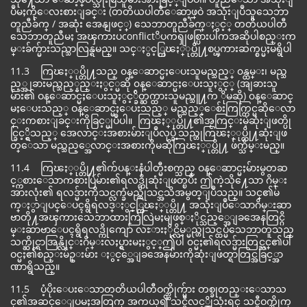
ပဳမႈကိုေလးစားျခင္း (တတိယပါတီေဆာ့ဖ္ဝဲ အသုံးျပဳသူသေဘာ
တူညီခ်က္ / အဆုံး အေနျဖင့္) သေဘာတူညီခ်က္ႏွင့္ တတိယပါတီ
သေဘာတူညီမႈ အၾကားပconflictိပကၡျဖစ္ပြားပါကအဆိုပါစည္းက
မ္းခ်က္မ်ားသည္သာလြန္ရမည္။ သင္ႏွင့္ကြၽႏ္ုပ္တို႔စပ္ၾကားဆက္စပ္မႈမရွိပါ
11.3 ကြၽႏ္ုပ္တို႔သည္ ၀န္ေဆာင္မႈေပးသူမည္သည့္ ၀န္ထမ္း၊ မည္သ
ည့္အျခားမည္သည့္နည္းႏွင့္မဆို ၀န္ေဆာင္မႈေပးသူႏွင့္ (အျခားသူ
မ်ား၏ ဝန္ေဆာင္မႈေပးသူႏွင့္ခ်ိတ္ဆက္ထားသူမည္သူ႔က ိုမဆို) ၀န္ေဆာင္
မႈေပးသည့္ ဝန္ေဆာင္မႈေပးသည့္ မည္သည့္ေစ်းကြက္တြင္မဆိုေလာ
င္းကစားျခင္းကိုခြင့္မျပဳပါ။ ကြၽႏ္ုပ္တို႔၏အႂကြင္းမဲ့ဆုံးျဖတ္ပို
င္ခြင့္ရွိသည့္ အေလာင္းအစားမ်ားျပဳလုပ္ခဲ့သည္ဟုကြၽႏ္ုပ္တို႔ဆုံးျဖ
တ္ေသာ မည္သည့္အေလာင္းအစားကိုမဆိုကြၽႏ္ုပ္တို႔ ဖ်က္သိမ္းမည္။
11.4 ကြၽႏ္ုပ္တို႔၏က်ပန္းနံပါတ္မီးစက္သည္ ဝန္ေဆာင္မႈမ်ားမွတဆ
င့္ကစားေသာကစားပြဲမ်ား၏ရလဒ္ကိုဆုံးျဖတ္ၿပီး ဤကဲ့သို႔ေသာ ဂိမ္း
အားလုံး၏ ရလဒ္မ်ားကိုသင္လက္ခံမည္ကိုသင္အသိအမွတ္ျပဳသည္။ သင္၏မ်
က္ႏွာျပင္ေပၚရွိရလဒ္ႏွင့္ကြၽႏ္ုပ္တို႔ အသုံးျပဳေသာဂိမ္းဆာ
ဗာတို႔အၾကားသေဘာထားကြဲလြဲမႈမျဖစ္ႏိုင္သည့္အေျခအေနတြင္ဂိ
မ္းဆာဗာေပၚရွိရလဒ္ကိုကျော် လႊားႏိုင္လိမ့္မည္ဟုသင္ထပ္မံသေဘာတူသည္
သက္ဆိုင္ရာအြန္လိုင္းဂိမ္းလႈပ္ရွားမႈႏွင့္ဤပါ ၀င္မႈ၏ရလဒ္မ်ားတြင္သင္၏ပါ
ဝင္မႈ၏စည္းမ်ဥ္းမ်ား ႏွင့္အေျခအေနမ်ားကိုဆုံးျဖတ္ရာတြင္အခြင့္အာ
ဏာရွိသည္။
11.5 ပံ့ပိုးေပးေသာတတိယပါတီဝက္ဘ္ဆိုက္မ်ား တစ္ခုတည္းေသာသ
င္၏အဆင္ေျပမႈအတြက္ အကယ္၍ သင္ဒီလင့္ခ္ကိုသုံးရင္ သင္ဒီဝက္ဘ္ဆိုက္