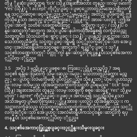
တို႔ ို႔ဆုံးျဖတ္ခ်က္အရ 'tick' (သို႔)အျခားအလား တူနည္းလမ္းမ်ားကို
'Yes' (သို႔)္ 'I accept' ကိုႏွိပ္ျခင္းျဖင့္သေဘာတူညီမႈအသစ္ကိုလက္ခံ
ရန္ သင့္အားဖိတ္ေခၚလိမ့္မည္။ သင့္ထံမွမည္သည့္ အတည္ျပဳခ်က္မဆို ဤ
ကဲ့သို႔ေသာ အတည္ျပဳခ်က္ကိုကြၽႏ္ုပ္တို႔ကုိ အားေပးလွ်င္ ္ဤအ
ပိုဒ္ေအာက္ရွိ သတိေပးခ်က္အၿပီးတြင္ ဝက္ဘ္ဆိုက္ႏွင့္ / (သို႔)္ ဝ
န္ေဆာင္မႈကုိဆက္လက္ အသုံးျပဳေနပါကထိုအခ်ိန္မွစ၍ လက္ခံခဲ့သည္ဟု
သတ္မွတ္ၿပီး၊ သံသယကိုေရွာင္ျခင္း (သ႔ို) ္ျပန္လည္ျပင္ဆင္ထားေသာ
သေဘာတူညီခ်က္ကို သင္ဖတ္ရႈျခင္းရွိမရွိ သင့္ကိုလက္မခံႏိုင္ေသာ အေျ
ပာင္းအလဲမ်ားရွိပါကသင္ဝန္ေဆာင္မႈကုိ ရပ္ဆုိင္ျခင္း သုိ႔
သင္၏ဘဏ္အေကာက္ကုိ ပိတ္လုိက္ပါ န္ေဆာင္မႈကိုရပ္တန႔္ၿပီးသင္၏အေကာ
င့္ကိုပိတ္ႏိုင္သည္။
3.5 အပိုဒ္ 3 မည္သို႔ပင္ျဖစ္ေစ၊ ကြၽႏ္ုပ္တို႔သည္အပိုဒ္ 7 အရ
သင္၏ ရန္ပုံေငြမ်ားကို သိမ္းဆည္းမည့္ သေဘာတူညီခ်က္အား မည္သ
ည့္ ေျပာင္းလဲမႈကိုမဆိုျပဳလုပ္သင့္သည္။ သို႔ေသာ္ ဟုေျပာသည္န
ည္းလမ္းလိမ့္မည္ ထိုအခ်က္အလက္မ်ားကိုသင္သတိျပဳရမည္။ “ tick” box
(သို႔) အျခားအလား တူနည္းလမ္းတစ္ခုကို စစ္ေဆးရန္“ Yes” သို႔မ
ဟုတ္“ I agree” ကိုႏွိပ္ျခင္းျဖင့္။ အကယ္၍ သင္သည္ထိုသို႔ေသာ
အသိအမွတ္ျပဳမႈကိုကြၽႏ္ုပ္တို႔အားေပးလွ်င္၊ ထိုအခ်ိန္ကတည္း က
သင္အားလက္ခံခဲ့သည္ ဟုသတ္မွတ္ၿပီးသတ္မွတ္ခ်က္မ်ားကိုလိုက္နာလိမ့္မည္။ သင့္ကို
လက္မခံႏိုင္ေသာ အေျပာင္းအလဲမ်ားရွိပါကသင္ဝန္ေဆာင္မႈကို ရပ္
တန႔္ၿပီး သင္၏အေကာင့္ကိုပိတ္ႏိုင္သည္။
4. သင္၏အေကာင့္ဖြင့္လွစ္ျခင္းႏွင့္ထိန္းသိမ္းျခင္း