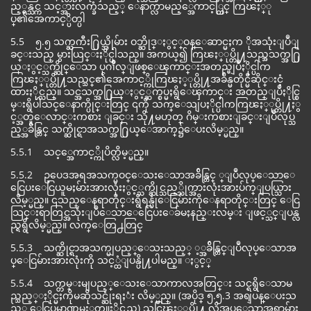
ည့္ရန္သင္က သင့္အားလက္ခံသည့္ ေနာက္လာမည့္အေကာင့္တြင္ ကြၽႏ္ု
ပ္၏အေကာင့္ပိတ္ပါ
5.5 ၅.၅ သက္ႀကီး႐ြယ္အိုမ်ား ဝဘ္ဆိုဒ္ႏွင့္ဝန္ေဆာင္မႈက ိုအသုံးျပဳျ
ခင္းသည္ မွားယြင္းႏိုင္ပါသည္။ အကယ္၍ ကြၽႏ္ုပ္တို႔သည္အသက္အ႐ြ
ယ္ႏွင့္သက္ဆိုင္ေသာ ပုဂၢိဳလ္ျဖစ္ေၾကာင္းအတည္မျပဳႏိုင္ပါက
ကြၽႏ္ုပ္တို႔သည္သင္၏အေကာင့္ကိုကြၽႏ္ုပ္တို႔အခ်ိန္မတိုင္မီဆိုင္းငံ့
ထားႏိုင္သည္။ သင္အသက္အ႐ြယ္ႏွင့္ဆက္စပ္မႈရွိေၾကာင္း အတည္ျပဳႏိုင္စြ
မ္းရွိပါသင္ေနာက္ပိုင္းတြင္ ၎ကို သက္ေသျပႏိုင္ပါကကြၽႏ္ုပ္တို႔ႏွ
င့္အတူေလာင္းကစား ျခင္း သို႔မဟုတ္ ဂိမ္းကစားျခင္းျပဳလုပ္သ
ည့္အခ်ိန္တြင္ သက္ဆိုင္ရာအသက္အ႐ြယ္ေအာက္၌ေပးလိမ့္မည္။
5.5.1 သင့္အေကာင့္ကိုပိတ္လိမ့္မည္။
5.5.2 ဥပေဒအရအသက္မဝင္ေသးေသာအခ်ိန္တြင္ ္ျပဳလုပ္ေသာေ
ငြေပးေငြယူမႈမ်ားအားလုံးႏွင့္သက္ဆိုင္သည့္သိုက္အားလုံးအားပ်က္ျပယ္သြား
လိမ့္မည္။ ၎သည္ေနရာတိုင္းရွိရန္ပုံေငြမ်ားကိုေနရာတိုင္းတြင္ ေငြ
သြင္းရာတြင္အသုံးျပဳေသာေငြေပးေခ်မႈနည္းလမ္း ျဖင့္သင္ျပန္လ
ည္ရရွိလိမ့္မည္။ လက္ေတြ႕တြင္
5.5.3 သက္ဆိုင္ရာအသက္မျပည့္ေသးသည့္ ့္အခ်ိန္တြင္ျပဳလုပ္ေသာအ
ပ္ေငြမ်ားအားလုံးကို သင့္ထံျပန္ပို႔ပါမည္။ ႏွင့္
5.5.4 သက္တမ္းမျပည့္ေသးေသာကာလအတြင္း သင္ရရွိေသာမ
ည္သည့္ႏိုင္မႈကိုမဆိုသင္ဆုံးရႈံး လိမ့္မည္။ (အပိုဒ္ ၅.၅.3 အရျပန္ေပးသ
ည့္ ေငြပမာဏမွႏုတ္ယူႏိုင္သည္) သင္ကြၽႏ္ုပ္တို႔ လိုအပ္ေသာအရာမ်ား