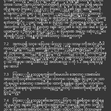
ထားေသာေၾကညာခ်က္မပါဘဲမိမိတို႔ကိုယ္စား ကိုယ္စားျပဳ၍ မရပါ။
ထို႔အျပင္၊ ကြၽႏ္ုပ္တို႔ႏွင့္ ကြၽႏ္ုပ္တို႔၏ ဝန္ေဆာင္မႈမ်ားကို
ေၾကာ္ျငာျခင္း သို႔မဟုတ ္ျမႇင့္တင္ရန္အတြက္ခြင့္ျပဳထားေ
သာ ေငြေပးေခ်မႈကိုမည္သည့္ေစ်းကြက္တြင္မဆိုႀကိဳတင္ ခြင့္ျပဳခ်က္မ
ရဘဲထားရွိႏိုင္ ္ျခင္းမရွိပါ။ ေငြသြင္းေငြထုတ္ရန္အေသးစိတ္အခ်က္
အလက္မ်ား၊ ဝက္ဘ္ဆိုက္ သို႔မဟုတ္ ဝန္ေဆာင္မႈ၏ ေငြေပးေခ်မႈ ေ႐ြးခ်
ယ္မႈစာမ်က္ႏွာတြင္ေတြ႕ႏိုင္သည့္ ေငြပမာဏ အနည္းဆုံးႏွင့္အမ်ား
ဆုံးရရွိႏိုင္မည့္ ကန႔္သတ္ခ်က္မ်ား၏သတင္းအခ်က္အလက္။
7.2 အကယ္၍ သင္ေငြေပးေခ်သည္ ့္နည္းလမ္းကိုအသုံးျပဳပါ
ကသင့္တြင္အေကာင့္တစ္ခု မထားရွိပါကကြၽႏ္ုပ္တို႔မွမည္သည့္အပ္ေငြကိုမ
ဆို တရားဝင္အေကာင့္အျဖစ္ထားပိုင္ခြင့္ရွိသည္။ (ႏွင့္ထိုကဲ့သို႔ေသာသိုက္ကေနေ
ပၚထြက္လာေသာမည္သည့္အႏိုင္ရရွိပ်က္ျပယ္ျဖစ္ၾကသည္) ပါဝင္ပတ္သက္လူတို
င္းေက်နပ္ေအာင္ၿပီးစီးသည္ အထိပစၥည္း ကို 5.2 အရသိရသည္စ
စ္ေဆးပါ
7.3 ကြၽႏ္ုပ္တို႔သည္ခရက္ဒစ္မ်ားကိုမေပးပါ။ အေလာင္းအစားမ်ား
အားလုံးကိုသင္၏အေကာင့္ရွိလုံေလာက္ေသာရန္ပုံေငြျဖင့္ေထာ
က္ပံ့ရမည္။ အေလာင္းအစားကိုေထာက္ပံ့ရန္ရန္ပုံေငြမလုံေလာက္ပါက
မေတာ္တဆေနရာယူထားေသာမည္သည့္အေလာင္းအစားကိုမဆိုဖ်က္သိမ္းပို
င္ခြင့္ရွိသည္။
7.4 ကြၽႏ္ုပ္တို႔သည္သင္၏အေကာင့္အတြက္ ကုန္က်စရိတ္ေနာက္က်ရန
သို႔မဟုတ္ အျခား ကုန္က်စရိတ္မ်ားအတြက္ေပးဆပ္ရန္လိုအပ္ပါက သက္ဆိုင္သ
ည့္ေငြပမာဏအတြက္သင့္အားေငြသြင္းပိုင္ခြင့္ရွိသည္။ သံသယမျဖ