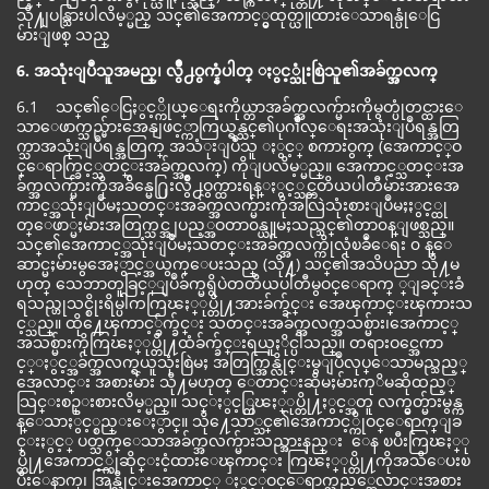
သို႔ျပန္သြားပါလိမ့္မည္ သင္၏အေကာင့္မွထုတ္ယူထားေသာရန္ပုံေငြ
မ်ားျဖစ္ သည္
6. အသုံးျပဳသူအမည္၊ လွ်ိဳ႕ဝွက္နံပါတ္ ႏွင့္သုံးစြဲသူ၏အခ်က္အလက္
6.1 သင္၏ေငြႏွင့္ကိုယ္ေရးကိုယ္တာအခ်က္အလက္မ်ားကိုမွတ္ပုံတင္ထားေ
သာေဖာက္သည္မ်ားအေနျဖင့္ကာကြယ္ရန္သင္၏ပုဂၢိဳလ္ေရးအသုံးျပဳရန္အတြ
က္သာအသုံးျပဳရန္အတြက္ အသံုးျပဳသူ ႏွင့္ စကားဝွက္ (အေကာင့္ဝ
င္ေရာက္ခြင့္သတင္းအခ်က္အလက္) ကိုျပလိမ့္မည္။ အေကာင့္သတင္းအ
ခ်က္အလက္မ်ားကိုအခ်ိန္မေ႐ြးလွ်ိဳ႕ဝွက္ထားရန္ႏွင့္သင္တတိယပါတီမ်ားအားအေ
ကာင့္အသုံးျပဳမႈသတင္းအခ်က္အလက္မ်ားကိုအလြဲသုံးစားျပဳမႈႏွင့္ထု
တ္ေဖာ္မႈမ်ားအတြက္သင္အျပည့္အဝတာ၀န္ယူမႈသည္သင္၏တာ၀န္ျဖစ္သည္။
သင္၏အေကာင့္အသုံးျပဳမႈသတင္းအခ်က္အလက္ကိုလုံၿခဳံေရး ၀ န္ေ
ဆာင္မႈမ်ားမွအေႏွာင့္အယွက္ေပးသည္ (သို႔) သင္၏အသိပညာ သို႔မ
ဟုတ္ သေဘာတူခြင့္ျပဳခ်က္မရွိပဲတတိယပါတီမွဝင္ေရာက္ ္ျခင္းခံ
ရသည္ဟုသင္စိုးရိမ္ပါကကြၽႏ္ုပ္တို႔အားခ်က္ခ်င္း အေၾကာင္းၾကားသ
င့္သည္။ ထို႔ေၾကာင့္ခ်က္ခ်င္း သတင္းအခ်က္အလက္အသစ္မ်ား၊အေကာင့္
အသစ္မ်ားကိုကြၽႏ္ုပ္တို႔ထံခ်က္ခ်င္းရယူႏိုင္ပါသည္။ တရားဝင္အေကာ
င့္ႏွင့္အခ်က္အလက္ရယူသုံးစြဲမႈ အတြက္အြန္လိုင္းမွျပဳလုပ္ေသာမည္သည့္
အေလာင္း အစားမ်ား သို႔မဟုတ္ ေတာင္းဆိုမႈမ်ားကုိမဆိုထည့္
သြင္းစဥ္းစားလိမ့္မည္။ သင္ႏွင့္ကြၽႏ္ုပ္တို႔ႏွင့္အတူ လက္မွတ္မ်ားမွန္က
န္ေသာႏွင့္စည္းေႏွာင္။ သို႔ေသာ္သင္၏အေကာင့္ကိုဝင္ေရာက္ျခ
င္းႏွင့္ ပတ္သက္ေသာအခ်က္အလက္မ်ားသည္အားနည္း ေန ၿပီးကြၽႏ္ု
ပ္တို႔အေကာင့္ကိုဆိုင္းငံ့ထားေၾကာင္း ကြၽႏ္ုပ္တို႔ကိုအသိေပးၿ
ပီးေနာက္၊ အြန္လိုင္းအေကာင့္ ႏွင့္ဝင္ေရာက္သည့္အေလာင္းအစား