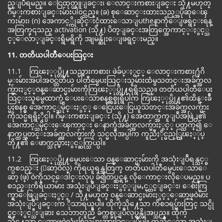
ည္ျပဳရမည္။ ေငြထုတ္ယူျခင္း၊ ေလာင္းကစားျခင္း သို႔မဟုတ္
ဂိမ္းကစားျခင္းမ်ားပါ၀င္သည္။ (ခ) စုေဆာင္းထားသည့္အပိုဆုေၾ
ကးမ်ား၊ (ဂ) အေကာင့္ကိုဆိုင္းငံ့ထားေသာျပtheနာကိုေျဖရွင္းရန္
အတြက္၎သည္ activation (သို႔) ပိတ္ျခင္းအတြက္အေကာင့္ႏွင့္သ
င့္ေလ်ာ္ျခင္းရွိမရွိကို အျမန္ဆုံးေျဖရွင္းမည္။
11. တတိယပါတီေပးသြင္း
11.1 ကြၽႏ္ုပ္တို႔သည္အားကစား၊ ဖဲခ်ပ္ႏွင့္ ေလာင္းကစား႐ုံဂိ
မ္းမ်ားအပါအဝင္တတိယ ပါတီမွေပးသြင္းသူမ်ားထံမွသတင္းအခ်က္အလ
က္မ်ားႏွင့္ဝန္ေဆာင္မႈမ်ားကိုကြၽႏ္ုပ္တို႔ရရွိသည္။ တတိယပါတီေပး
သြင္းသူမွေထာက္ပံ့ေပးေသာစနစ္တစ္ခုရွိပါက ကြၽႏ္ုပ္တို႔၏ထိန္းခ်ဳ
ပ္မႈစနစ္မွ အေကာင့္သမိုင္းႏွင့္ ေငြေပးေငြယူသတင္းအခ်က္အလက္မ်ား
ကိုသင္မရရွိႏိုင္ပါ။ ဂိမ္းကစားျခင္း (သို႔) အေထာက္အကူျပဳအဖြဲ႕၏
အေကာင့္သမိုင္းေၾကာင္း ေနာက္ခံအခ်က္အလက္မ်ားႏွင့္ ပတ္သက္၍ ေ
နာက္ထပ္သတင္းအခ်က္အလက္မ်ားကို သင္မလိုအပ္ပါက ကူညီႏိုင္မည့္ကြၽႏ္ုပ္
တို႔၏ ေဖာက္သည္မ်ားႏွင့္ဆက္သြယ္ပါ။
11.2 ကြၽႏ္ုပ္တို႔မွေပးေသာ ဝန္ေဆာင္မႈမ်ားကို အသုံးျပဳရန္သင့္စ
က္ပစၥည္း (ေဆာ့ဝဲလ္) ကိုရယူရန္အတြက္ တတိယပါတီမွေပးေသာေ
ဆာ့ (ဖ္) ဝဲကိုသင္ေဒါင္းလုပ္ ခ်၍တပ္ဆင္ရန္ လိုေကာင္းလိုေပမည္။ ပ
စၥည္းကိရိယာမ်ား အသုံးျပဳျခင္းႏွင့္ျမႇင့္တင္ျခင္း၊ ေစ်းကြ
က္ရွာေဖြျခင္းႏွင့္ / သို႔မဟုတ္ ၀န္ေဆာင္မႈမ်ားႏွင့္ေဆာ့ဖ္ဝဲမ်ား
အသုံးျပဳျခင္းက ိုသာရယူပါ။ ထိုကဲ့သို႔ေသာ ကိစၥရပ္မ်ားတြင္ သင္ပို
င္ရွင္ႏွင့္သီးျခား သေဘာတူညီ ခ်က္တစ္ခုျပဳလုပ္ရန္လိုအပ္သည္။ ထိုကဲ့
သို႔ေသာ ေဆာ့ဖ္ဝဲလ္သုံးစြဲသူမ်ားအားခြင့္ျပဳပါ။ တူညီေသာ အသုံးျ