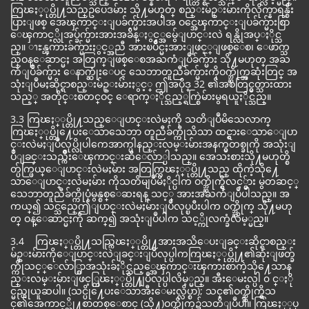
ကြၽႏ္ုပ္တို႔သည္ဥပေဒမ်ား သို႔မဟုတ္ စည္းမ်ဥ္းမ်ားကိုလိုက္နာရန္စီး
ပြားျဖစ္ အေၾကာင္းျပခ်က္မ်ားအပါအ ဝင္အေၾကာင္းျပခ်က္မ်ားစြာ
ေၾကာင့္လိုအပ္ခ်က္မ်ားအားအခ်ိန္ႏွင့္အမွ်ေျပာင္းလဲ ရန္လိုအပ္ႏိုင္သ
ည္။ ၫႊန္ၾကားခ်က္မ်ားႏွင့္အညီ အားၿပိဳင္မႈအားျဖင့္ျဖစ္ေစ၊ ေဖာက္သ
ည္ဝန္ေဆာင္မႈ အတြက္ျဖစ္ေစအႀကံျပဳခ်က္မ်ား သို႔မဟုတ္ အႀ
ကံျပဳခ်က္မ်ား ေနာက္ဆုံးေပၚ သေဘာတူညီခ်က္မ်ားကိုဝက္ဘ္ဆိုက္အဆုံးတြင္ အ
သုံးျပဳမႈဆိုင္ရာစည္းမ်ဥ္းမ်ားႏွင့္ ဤအပိုဒ္ 32 ၏အစတြင္မွတ္သားထား
သည့္ အတိုင္းစတင္ဝင္ ေရာက္ႏိုင္သည့္ရက္စြဲမ်ားမွရယူႏိုင္သည္။
3.3 ကြၽႏ္ုပ္တို႔သည္ေျပာင္းလဲမႈကို သတိျပဳမိသေလာက္
ကြၽႏ္ုပ္တို႔ေပးေသာသေဘာ တူညီခ်က္ကိုသိသာ ထင္ရွားေသာေျပာ
င္းလဲမႈျပဳလုပ္လိုပါကေအာက္ပါနည္းလမ္းမ်ားအနက္မွတစ္ခုကို အသုံးျ
ပဳျခင္းသည္က်ိဳးေၾကာင္းဆီေလ်ာ္ပါသည္။ အေသးစားသို႔မဟုတ္စိ
တ္ပ်က္ဖြယ္ေျပာင္းလဲမႈမ်ား အတြက္ကြၽႏ္ုပ္တို႔သည္ ထိုကဲ့သို႔ေ
သာေျပာင္းလဲမႈမ်ား ကိုသတိမျပဳမိႏိုင္ပါက ဝက္ဘ္ဆိုက္ရွိလင့္ခ္မ်ား မွတဆင့္
သေဘာတူညီခ်က္ကိုပုံမွန္စစ္ေဆးရန္ သင့္ အားအႀကံျပဳပါသည္။ အ
ကယ္၍ သင္သည္ဤေျပာင္းလဲမႈမ်ားျပဳလုပ္ၿပီးပါက ဝက္ဘ္ဆိုက္ သို႔မဟု
တ္ ဝန္ေဆာင္မႈကို ဆက္၍ အသုံးျပဳပါက သင့္ကိုလက္ခံလိမ့္မည္။
3.4 ကြၽႏ္ုပ္တို႔သည္ကြၽႏ္ုပ္တို႔အားအသိေပးျခင္းဆိုင္ရာစည္း
မ်ဥ္းမ်ားကိုေျပာင္းလဲျခင္းျပဳလုပ္ပါကကြၽႏ္ုပ္တို႔၏ဆုံးျဖတ္ခ်
က္ကိုသင့္ေလ်ာ္စြာအသုံးခ်ႏိုင္သည့္အေၾကာင္းၾကားစာကဲ့သို႔ေသာန
ည္းလမ္းမ်ားျဖင့္ကြၽႏ္ုပ္တို႔ျပဳလုပ္ပါလိမ့္မည္။ အီးေမးလ္ပါ ၀ င္ႏို
င္မည္ဟုယူဆပါ။ (သင္ပို႔ေပးေသာအီးေမးလ္လိပ္စာ); သင္၏ဝက္ဘ္ဆိုက္ရွိသ
င္၏အေကာင့္သို႔စာတစ္ေစာင္ (သို႔)ဝက္ဘ္ဆိုက္၌သတိျပဳပါ။ ကြၽႏ္ုပ္