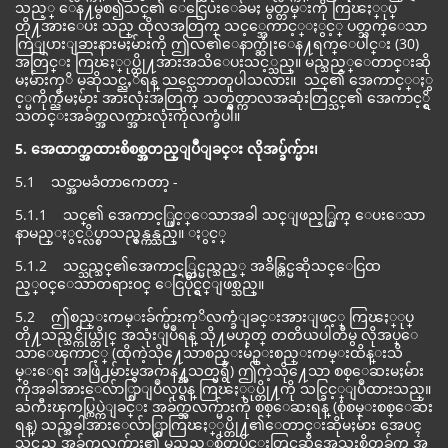
သည့္ ေန႔မွစ၍သင္၏ ေငြေပးေခ်မႈ မွတ္တမ္းကို ကြၽႏ္ုပ္
တို႔အားေပး သည္ ထိုလအတြက္ သင့္အေကာင့္ႏွင့္ ပတ္သက္ေသာ
ကြဲျပားျခားနားမႈမ်ားကို ဤလ၏ေနာက္ဆုံးေန႔ရက္ေပါင္း (30)
အတြင္း ကြၽႏ္ုပ္တို႔အားအသိေပးသင့္သည္။ မည္သည့္ေတာင္းဆို
မႈမ်ားကုိ မဆိုသင္ညႇိရန္ သင္သေဘာတူပါသလား။ သင္၏ အေကာင့္ႏွ
င့္မကိုက္ညီမႈမ်ား အားလုံးအတြက္ သတ္မွတ္ကာလအဆုံးတြင္သင္၏ အေကာင့္ရွိ
သတင္းအခ်က္အလက္အားလုံးကိုလက္ခံပါ။
5. အေထာက္အထားစိစစ္အတည္ျပဳျခင္း လိုအပ္ခ်က္မ်ား၊
5.1 သင္အာမခံတာကေတာ့ -
5.1.1 သင္၏ အေကာင့္ဖြင့္ေသာအခါ သင္ျဖည့္စြက္ ေပးေသာ
နာမည္ႏွင့္လိပ္စာသည္မွန္ကန္သည္။ ႏွင့္
5.1.2 သင္သည္သင္၏အေကာင့္တြင္မည္သည့္ အခ်ိန္တြင္မဆိုသင္ေငြထ
ည့္၀င္ေသာတရားဝင္ ေငြပိုင္ရွင္ျဖစ္သည္။
5.2 ဤစည္းကမ္းခ်က္မ်ားကုိလက္ခံျခင္းအားျဖင့္ ကြၽႏ္ုပ္
တို႔သည္သင္ကိုယ္တိုင္ အသုံးျပဳရန္ သို႔မဟုတ္ တတိယပါတီမွ လိုအပ္ေ
သာေၾကာင့္ (ထိုကဲ့သို႔ေသာစည္းမ်ဥ္းစည္းကမ္းထိန္းသိ
မ္းေရး အဖြဲ႕မ်ားမွအကန႔္အသတ္မရွိ) ဤကဲ့သို႔ေသာ စစ္ေဆးမႈမ်ား
ကိုအခါအားေလ်ာ္စြာျပဳလုပ္ရန္ ကြၽႏ္ုပ္တို႔ကို သင္ခြင့္ျပဳထားသည္။
ႀကီးၾကပ္ကြပ္ကဲျခင္း အခ်က္အလက္မ်ားကို စစ္ေဆးရန္ (စုံစမ္းစစ္ေဆး
ရန္) သည္အခါအားေလ်ာ္စြာကြၽႏ္ုပ္တို႔၏ေတာင္းဆိုမႈမ်ား အေပၚ
သင္သည္ အခ်က္အလက္မ်ား၏ မည္သည့္အစိတ္အပိုင္းတြင္မဆိုအေသးစိတ္အခ်က္ အ