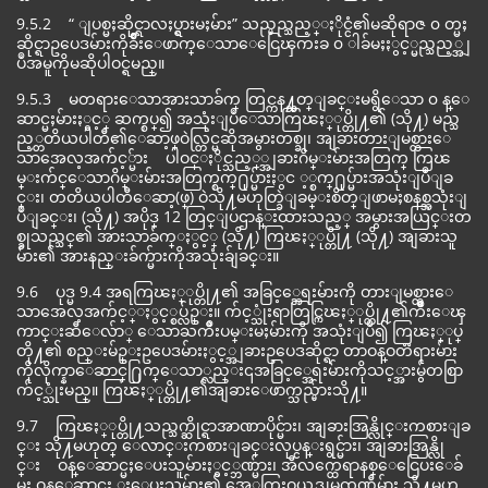
9.5.2 “ ျပစ္မႈဆိုင္ရာလႈပ္ရွားမႈမ်ား” သည္မည္သည့္ႏိုင္ငံ၏မဆိုရာဇ ၀ တ္မႈ
ဆိုင္ရာဥပေဒမ်ားကိုခ်ိဳးေဖာက္ေသာေငြေၾကးခ ၀ ါခ်မႈႏွင့္မည္သည့္အျ
ပဳအမူကိုမဆိုပါဝင္ရမည္။
9.5.3 မတရားေသာအားသာခ်က္ တြင္ကန႔္သတ္ျခင္းမရွိေသာ ၀ န္ေ
ဆာင္မႈမ်ားႏွင့္ ဆက္စပ္၍ အသုံးျပဳေသာကြၽႏ္ုပ္တို႔၏ (သို႔) မည္သ
ည့္တတိယပါတီ၏ေဆာ့ဖ္ဝဲလ္တြင္မဆိုအမွားတစ္ခု၊ အျခားတားျမစ္ထားေ
သာအေလ့အက်င့္မ်ား ပါဝင္ႏိုင္သည့္္အျခားဂိမ္းမ်ားအတြက္ ကြၽ
မ္းက်င္ေသာဂိမ္းမ်ားအတြက္စက္႐ုပ္မ်ားႏွင ့္စက္႐ုပ္မ်ားအသုံးျပဳျခ
င္း၊ တတိယပါတီေဆာ့(ဖ္) ဝဲသို႔မဟုတ္ခြဲျခမ္းစိတ္ျဖာမႈစနစ္အသုံးျ
ပဳျခင္း၊ (သို႔) အပိုဒ္ 12 တြင္ျပဌာန္းထားသည့္ အမွားအယြင္းတ
စ္ခုသည္သင္၏ အားသာခ်က္ႏွင့္ (သို႔) ကြၽႏ္ုပ္တို႔ (သို႔) အျခားသူ
မ်ား၏ အားနည္းခ်က္မ်ားကိုအသုံးခ်ျခင္း။
9.6 ပုဒ္မ 9.4 အရကြၽႏ္ုပ္တို႔၏ အခြင့္အေရးမ်ားကို တားျမစ္ထားေ
သာအေလ့အက်င့္ႏွင့္စပ္လ်ဥ္း။ က်င့္သုံးရာတြင္ကြၽႏ္ုပ္တို႔၏က်ိဳးေၾ
ကာင္းဆီေလ်ာ္ ေသာႀကိဳးပမ္းမႈမ်ားကို အသုံးျပဳ၍ ကြၽႏ္ုပ္
တို႔၏ စည္းမ်ဥ္းဥပေဒမ်ားႏွင့္အျခားဥပေဒဆိုင္ရာ တာဝန္ဝတၱရားမ်ား
ကိုလိုက္နာေဆာင္႐ြက္ေသာ္လည္း၎အခြင့္အေရးမ်ားကိုသင့္အားမွ်တစြာ
က်င့္သုံးမည္။ ကြၽႏ္ုပ္တို႔၏အျခားေဖာက္သည္မ်ားသို႔။
9.7 ကြၽႏ္ုပ္တို႔သည္သက္ဆိုင္ရာအာဏာပိုင္မ်ား၊ အျခားအြန္လိုင္းကစားျခ
င္း သို႔မဟုတ္ ေလာင္းကစားျခင္းလုပ္ငန္းရွင္မ်ား၊ အျခားအြန္လို
င္း ဝန္ေဆာင္မႈေပးသူမ်ားႏွင့္ဘဏ္မ်ား၊ အီလက္ထေရာနစ္ေငြေပးေခ်
မႈ ဝန္ေဆာင္မႈ ႈေပးသူမ်ား၏ အေႂကြးဝယ္ကဒ္ကုမၸဏီမ်ား သို႔မဟု