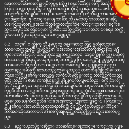
အေလာင္းအစားတစ္ခုျပဳလုပ္ရန္ (သို႔) ဝန္ေဆာင္မႈ ႈကို အသုံးျပဳရန္အ
တြက္ ဘဏ္အကူအညီမွ ၫႊန္ၾကားခ်က္မ်ားကိုလိုက္နာရမည္။ သင္၏ ဝန္ေ
ဆာင္မႈကိုအသုံးျပဳေသာ (“ အေရာင္းအဝယ္”) ကဲ့သို႔ေသာအေလာ
င္းအစားမ်ား၊ ေလာင္းေၾကးမ်ား သို႔မဟုတ္ အလားတူေငြေ
ပးေငြယူမ်ား၏ အေသးစိတ္အခ်က္အလက္မ်ားကိုေလာင္းကစားျခင္းစ
ည္းကမ္းမ်ားတြင္ေဖာ္ျပထားသည့္အတိုင္းေသခ်ာ ေစရန္ သက္ဆို
င္ရာေသာ ္ဂိမ္းစည္းမ်ဥ္းမ်ားျဖစ္သည္။
8.2 သင္၏ ၀ က္ဘ္ဆိုက္ သို႔မဟုတ္ ဝန္ေဆာင္မႈတြင္ မွတ္ပုံတင္ထားေ
သာေဖာက္သည္တစ္ဦး ျဖစ္လွ်င္သင္၏ အေလာင္းအစားမ်ားကိုအင္တာနက္ ပ႐ို
တိုေကာ၏ခြင့္ျပဳခ်က္မွယူသည္ဟုသင္ယူဆလွ်င္၊ သင္ဝက္ဘ္ဆိုက ္သို႔မဟုတ္
ဝန္ေဆာင္မႈကိုရယူေနေၾကာင္းသင့္ထံမွ ကြၽႏ္ုပ္တို႔ ွမွတ္တမ္းတင္
ထားေသာလိပ္စာကို သာသင္အေလာင္းအစားျပဳလုပ္သည္ဟုမွတ္ယူသည္။
ကစားနည္းမ်ားကို ဆာဗာလည္ပတ္ေနသည့္ တရားစီရင္ပိုင္ခြင့္ရွိေသာ
ကြၽႏ္ုပ္တို႔၏ဂိမ္းဆာဗာမွ လက္ခံၿပီးမွတ္တမ္းတင္မွ သာလွ်င္လက္ခံသည္ဟု
မွတ္ယူသည္။ SRGB ကကၽြန္ုပ္တို႔ရဲ႕ဂိမ္းပဲျဖစသည္။ ဝက္ဘ္ဆိုက္ႏွ
င့္ / သို႔မဟုတ္ ဝန္ေဆာင္မႈကို အသုံးျပဳၿပီး သင္ေလာင္းကစားျပဳ
လုပ္ၿပီးပါက သင့္အားအီလက္ထေရာနစ္နည္းျဖင့္လက္ခံလိမ့္မည္။ အေလာင္း
အစား၏လက္ခံျခင္းႏွင့္မွတ္တမ္းကို အတည္ျပဳသည့္စာ႐ြက္စာတမ္းျ
ဖစ္ေသာ (ၾကိဳတင္အသိေပးအေၾကာင္းၾကားျခင္း) ။ ကြၽႏ္ု
ပ္တို႔၏ဂိမ္းဆာဗာတည္ရွိရာတရားစီရင္ပိုင္ခြင့္တြင္လက္ခံၿပီးမွတ္တမ္းတင္ေ
သာအခါထိုအေလာင္း အစားကိုအျပည့္အဝထည့္သြင္းစဥ္းစားလိမ့္မ
ည္။
8.3 နည္းပညာပိုင္းဆိုင္ရာျပသနာမ်ားေၾကာင့္ေႏွာင့္ယွက္ ္ျခ