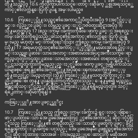
တို႔သည္အပိုဒ္ 1၀.6 ကိုလိုက္နာပါကသင္ေတာင္းဆိုခ်က္ ္တစ္ခုအရသင့္အေ
ကာင့္၏လက္က်န္ေငြကိုျပန္ အမ္းပါမည္။
10.6 ကြၽႏ္ုပ္တို႔သည္သင္၏အေကာင့္ကိုပိတ္ၿပီးအပိုဒ္ 9 (အႏိုင္က်င့္ျ
ခင္း၊ လွည့္စားျခင္း၊ လိမ္လည္ျခင္းႏွင့္ရာဇ၀တ္မႈဆိုင္ရာအပိုဒ္ 9)
သို႔မဟုတ္အပိုဒ္ 17 (စည္းကမ္းခ်က္မ်ားကိုခ်ိဳးေဖာက္ျခင္း) အရစည္း
ကမ္းခ်က္မ်ားကိုရပ္စဲသည့္အခါသင္၏အေကာင့္၏လက္က်န္ေငြကိုျပန္အ
မ္းမည္ မဟုတ္၊ မင္းကဆုံးရႈံးသြား ဤစည္းကမ္းခ်က္မ်ားအပိုဒ္ 9
(သို႔) 17 အရမဟုတ္ဘဲသင္၏အေကာင့္ႏွင့္ပိတ္ဆို႔မႈမ်ားအားရပ္ဆိုင္းျ
ခင္းသည္ထူးျခားေသာအေလာင္းအစားမ်ားအေပၚအက်ိဳးသက္ေရာ
က္မည္မဟုတ္ပါက၎ထူးျခားေသာအေလာင္းအစားမ်ား တရားဝင္သည္ႏွ
င့္သင္ကသတ္မွတ္ခ်က္မ်ားကိုမည္သည့္နည္းႏွင့္မွ်ခ်ိဳးေဖာက္ျခင္းမရွိပါကသံသ
ယမျဖစ္ေစရန္သင္၏အေကာင့္သို႔အပိုဆုေၾကးမ်ားကိုကြၽႏ္ုပ္
တို႔ထည့္သြင္းမည္မဟုတ္ပါ (သို႔) ကြၽႏ္ုပ္တို႔မွသတ္မွတ္ခ်က္မ်ားႏွင့္ အ
ညီျဖစ္ေစ၊ တုန႔္ျပန္မႈရွိပါက၎ကိုပိတ္ထားသည့္ ေန႔မွစ၍ မည္သည့္အ
ခ်ိန္တြင္မဆိုသင္ႏိုင္သည့္အႏိုင္ရရွိခြင့္ကိုကြၽႏ္ုပ္တို႔ရရွိမည္မဟုတ္ပါ။ သင့္
ရဲ႕ေတာင္းဆိုမႈကိုရန္) ။
ကၽြႏ္ုပ္တုိ႔အားျဖင့္ရပ္ဆုိင္မႈ
10.7 ကြၽႏ္ုပ္တို႔သည္ ဤစည္းကမ္းခ်က္မ်ား၌ ရွင္းလင္းစြာေ
ဖာ္ျပထားေသာ အေျခအေနမ်ားတြင္ ္သင္၏အေကာင့္ကို ဆိုင္းငံ့ပိုင္ခြ
င့္ရွိသည္ ကြၽႏ္ုပ္တို႔၏ တစ္ဦးတည္းေသာဆုံးျဖတ္ခ်က္ျဖင့္ ခိုင္လုံ
ရန္အေၾကာင္းျပခ်က္ေပးသည့္ အေျခအေနမ်ိဳးျဖစ္သည္သင္၏အေကာ
င့္ကို ဆိုင္းငံ့ထားေသာအခါ - (က)မည္သည့္လုပ္ေဆာင္မႈကို မဆိုအတ