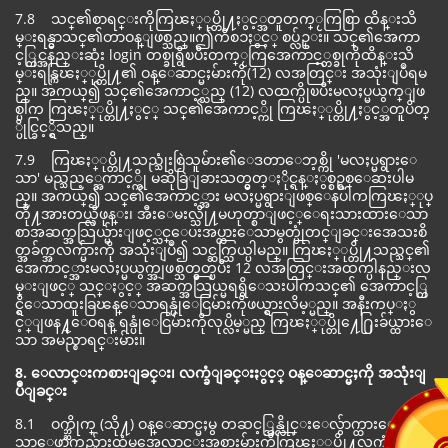
7.8 သင္၏စာရင္းကိုကြၽႏ္ုပ္တို႔ႏွင့္အတူတက္ႂကြစြာ ထိန္းသိ
မ္းရန္မွာသင္၏တာဝန္ျဖစ္သည္။ဤကိစၥႏွင့္ စပ္လ်ဥ္း။ သင္၏အေကာ
င့္တြင္အနည္းဆုံး login တစ္ခုရွိၿပီးတက္ႂကြအေကာင့္တစ္ခုကိုထိန္းသိ
မ္းရန္ကြၽႏ္ုပ္တို႔၏ ဝန္ေဆာင္မႈမ်ားကို(12) လအတြင္း အသုံးျပဳရမ
ည္။ အကယ္၍ သင္၏အေကာင့္သည္ (12) လထက္ပိုၿပီးမလႈပ္မယွက္ျဖ
စ္ပါက ကြၽႏ္ုပ္တို႔ႏွင့္ သင္၏အေကာင့္ကို ကြၽႏ္ုပ္တို႔ႏွင့္အတူပိတ္
္ပိုင္ခြင့္ရွိသည္။
7.9 ကြၽႏ္ုပ္တို႔သည္သုံးစြဲသူမ်ား၏ေဒတာေဘ့စ္ကို 'မလႈပ္မရွားေ
သာ' မည္သည့္အေကာင့္ကို မဆိုခြဲျခားသတ္မွတ္ႏိုင္ရန္ႏွစ္စဥ္စစ္ေဆးပါမ
ည္။ အကယ္၍ သင္၏အေကာင့္အား မလႈပ္မရွားျဖစ္ေနပါကကြၽႏ္ုပ္
တို႔အားတယ္လီဖုန္း၊ အီးေမးလ္သို႔မဟုတ္စာျဖင့္ေရးသားထားေသာ
စာအဆက္အသြယ္မ်ားျဖင့္သင္ေပးအပ္ထားေသာမွတ္ပုံတင္ျခင္းအေသးစိ
တ္အခ်က္အလက္မ်ားကို အသုံးျပဳ၍ သင္ဆက္သြယ္ပါမည္။ ကြၽႏ္ုပ္တို႔သည္သင္၏
အေကာင့္အားမလႈပ္မယွက္အျဖစ္သတ္မွတ္ၿပီး 12 လအတြင္းအထက္ပါနည္းလ
မ္းျဖင့္ သင္ႏွင့္ အဆက္အသြယ္မရရွိေသးပါကသင္၏ အေကာင့္တြ
င္ရွိေသာထူးခြၽန္ေသာရန္ပုံေငြမ်ားကိုဖယ္ရွားလိမ့္မည္။ အနီးကပ္ႏွ
င့္ျဖန႔္ေဝရန္ ရန္ပုံေငြမ်ားကိုလုပ္လိမ့္မည္ ကြၽႏ္ုပ္တို႔ေ႐ြးခ်ယ္ထားေ
သာ အမည္စာရင္းမ်ား။
8. ေလာင္းကစားျခင္း၊ လက္ခံျခင္းႏွင့္ ဝန္ေဆာင္မႈကို အသုံးျ
ပဳျခင္း
8.1 ဝက္ဘ္ဆိုက္ (သို႔) ဝန္ေဆာင္မႈမွ တဆင့္အြန္လိုင္းေလွ်ာက္ထားေ
သာေဖာက္သည္မ်ားထံမွအေလာင္းအစားမ်ားကိုကြၽႏ္ုပ္တို႔လက္ခံမည္။