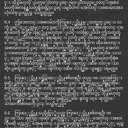
င္း သို႔မဟုတ္ ျပတ္ေတာက္ျခင္းမ်ားျပဳသည့္အေလာင္းအစား
မ်ားကိုအကန႔္အသတ္မရွိတင္သြင္းျခင္းမျပဳပါက အေလာင္းအစားမ်ားအား
လုံးပ်က္ျပယ္သည္ဟ သတ္မွတ္သည္။
8.4 ဤအေလာင္းအစားမ်ားကိုကြၽႏ္ုပ္တို႔မွ ွသတ္မွတ္ျခင္း၊ လ
က္ခံျခင္းႏွင့္မွတ္တမ္း တင္ျခင္းျပဳလုပ္ၿပီးပါက သင္၏အေလာင္းအ
စားမ်ားကို ဖ်က္သိမ္းခြင့္သို႔မဟုတ္ေျပာင္းလဲခြင့္မျပဳပါ။ ဤသတ္မွတ္ခ်
က္မ်ားႏွင့္အညီတရားဝင္ေနရာခ်ျခင္း၊ လက္ခံျခင္း၊အေလာင္းအစား
ေလာင္းျခင္းႏွင့္စပ္လ်ဥ္း အျငင္းပြားမႈမ်ားရွိပါက ထိုအေလာင္း
အစားမ်ားလက္ခံျခင္းကိုအၿပီးသတ္မတိုင္မီႏွင့္ / သို႔မဟုတ္ အေလာ
င္းအစားထားသည့္ အျဖစ္အပ်က္မျဖစ္ပြားမီကြၽႏ္ုပ္တို႔ကိုအသိေပးသ
င့္ သည္။ ကြၽႏ္ုပ္တို႔သည္ထိုကဲ့သို႔ေသာ အျငင္းပြားမႈမ်ားကိုစုံစ
မ္းစစ္ေဆးၿပီးကြၽႏ္ုပ္တို႔၏ က်ိဳးေၾကာင္းဆီေလ်ာ္ေသာ
ဆုံးျဖတ္ခ်က္ျဖင့္ က်ိဳးေၾကာင္းဆီေလ်ာ္စြာေျဖရွင္းရမည္။
8.5 ကြၽႏ္ုပ္တို႔သည္ကြၽႏ္ုပ္တို႔၏တစ္ဦး တည္းေသာအႂကြင္း
မဲ့ဆုံးျဖတ္ခ်က္ျဖင့္ႀကိဳတင္အသ ိေပးျခင္းမရွိပဲမည္သည့္အခ်ိန္တြင္မဆိုေ
စ်းကြက္တြင္ ေနာက္ထပ္ေလာင္းကစားျခင္းကို ရပ္ဆိုင္းရန္ ္သို႔မဟုတ
္တားျမစ္ရန္အခြင့္အေရးရွိသည္။ ေစ်းကြက္ကိုဆိုင္းငံ့ထားလွ်င္ သို႔မဟုတ္
၎ကို လက္လွမ္းမီျခင္းကိုတားျမစ္သည့္အခါေနာက္မွ ဝင္ေရာက္လာေ
သာႀကိဳးစားမႈကိုျငင္းပယ္လိမ့္မည္။
8.6 ကြၽႏ္ုပ္တို႔သည္ပိုင္ခြင့္ရွိသည္ ကြၽႏ္ုပ္တို႔၏တစ္ဦး တ
ည္းေသာ အႂကြင္းမဲ့ဆုံးျဖတ္ပိုင္ခြင့္ႏွင့္မည္သည့္ အေလာင္းအစား
ကိုမဆို မည္သည့္ အေၾကာင္းျပခ်က္မွမဆိုရွင္းျပခ်က္မပါဘဲႏွင့္ မည္သ