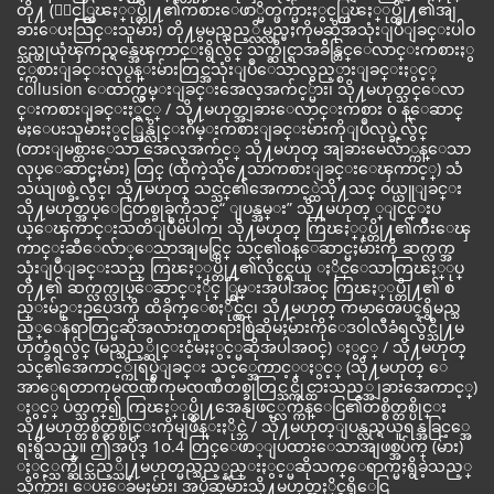
တို႔ (ႏွင့္ကြၽႏ္ုပ္တို႔၏ကစားေဖာ္မိတ္ဖက္မ်ားႏွင့္ကြၽႏ္ုပ္တို႔၏အျ
ခားေပးသြင္းသူမ်ား) တို႔မွမည္သည့္လိမ္လည္မႈကိုမဆိုအသုံးျပဳျခင္းပါဝ
င္သည္ဟုယုံၾကည္ရန္အေၾကာင္းရွိလွ်င္ သက္ဆိုင္ရာအခ်ိန္တြင္ေလာင္းကစားႏွ
င့္ကစားျခင္းလုပ္ငန္းမ်ားတြင္အသုံးျပဳေသာလွည့္စားျခင္းႏွင့္
collusion ေထာက္လွမ္းျခင္းအေလ့အက်င့္မ်ား၊ သို႔မဟုတ္သင္ေလာ
င္းကစားျခင္းႏွင့္ / သို႔မဟုတ္အျခားေလာင္းကစား ၀ န္ေဆာင္
မႈေပးသူမ်ားႏွင့္အြန္လိုင္းဂိမ္းကစားျခင္းမ်ားကိုျပဳလုပ္ခဲ့လွ်င္
(တားျမစ္ထားေသာ အေလ့အက်င့္ သို႔မဟုတ္ အျခားမေလ်ာ္ကန္ေသာ
လုပ္ေဆာင္မႈမ်ား) တြင္ (ထိုကဲ့သို႔ေသာကစားျခင္းေၾကာင့္) သံ
သယျဖစ္ခဲ့လွ်င္၊ သို႔မဟုတ္ သင္သင္၏အေကာင့္ထဲသို႔သင္ ဝယ္ယူျခင္း
သို႔မဟုတ္အပ္ေငြတစ္ခုခုကိုသင္“ ျပန္အမ္း” သို႔မဟုတ္ ္ျငင္းပ
ယ္ေၾကာင္းသတိျပဳမိပါက၊ သို႔မဟုတ္ ကြၽႏ္ုပ္တို႔၏က်ိဳးေၾ
ကာင္းဆီေလ်ာ္ေသာအျမင္တြင္ သင္၏ဝန္ေဆာင္မႈမ်ားကို ဆက္လက္အ
သုံးျပဳျခင္းသည္ ကြၽႏ္ုပ္တို႔၏လိုင္စင္ရယူ ႏိုင္ေသာကြၽႏ္ုပ္
တို႔၏ ဆက္လက္လုပ္ေဆာင္ႏိုင္ ္စြမ္းအပါအဝင္ ကြၽႏ္ုပ္တို႔၏ စ
ည္းမ်ဥ္းဥပေဒကို ထိခိုက္ေစႏိုင္လွ်င္၊ သို႔မဟုတ္ ကမာၻေပၚရွိမည္သ
ည့္ေနရာတြင္မဆိုအလားတူတရားစြဲဆိုမႈမ်ားကိုေဒဝါလီခံရလွ်င္သို႔မ
ဟုတ္ခံရလွ်င္ (မည္သည့္ဆိုင္းငံ့မႈႏွင့္မဆိုအပါအဝင္) ႏွင့္ / သို႔မဟုတ္
သင္၏အေကာင့္ကိုရပ္စဲျခင္း သင့္အေကာင့္ႏွင့္ (သို႔မဟုတ္ ေ
အာ္ပေရတာကုမၸဏီကုမၸဏီတစ္ခုတြင္သင္ကိုင္ထားသည့္အျခားအေကာင့္)
ႏွင့္ ပတ္သက္၍ ကြၽႏ္ုပ္တို႔အေနျဖင့္လက္က်န္ေငြ၏တစ္စိတ္တစ္ပိုင္း
သို႔မဟုတ္တစ္စိတ္တစ္ပိုင္းကိုမျဖဳန္းႏိုင္ဘဲ / သို႔မဟုတ္ျပန္လည္ရယူရန္အခြင့္အေ
ရးရွိသည္။ ဤအပိုဒ္ 1၀.4 တြင္ေဖာ္ျပထားေသာအျဖစ္အပ်က္ (မ်ား)
ႏွင့္သက္ဆိုင္သည့္သို႔မဟုတ္မည္သည့္နည္းႏွင့္မဆိုသက္ေရာက္မႈရွိခဲ့သည့္
သိုက္မ်ား၊ ေပးေခ်မႈမ်ား၊ အပိုဆုမ်ားသို႔မဟုတ္အႏိုင္ရရွိေငြ