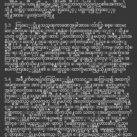
လက္မ်ားကိုေပးရန္လိုအပ္လိမ့္မည္ကို သင္သေဘာတူသည္။သင္၏အေကာင့္ထဲ
သို႔ သင္သြင္းထားသည့္အပ္ေငြမ်ားႏွင့္ ပတ္သက္၍ ကြၽႏ္ုပ္
တို႔အားေျပာခဲ့သကဲ့သို႔
5.3 ကြၽႏ္ုပ္တို႔သည္မၾကာခဏအခါအားေလ်ာ္စြာ စစ္ေဆးမႈ
မ်ားျပဳလုပ္ေနစဥ္သင့္အေကာင့္မွရန္ပုံေငြမ်ားထုတ္ယူျခင္းႏွင့္ / သို႔မ
ဟုတ္ ဝဘ္ဆိုဒ္ႏွင့္ဝန္ေဆာင ္မႈမ်ားအားလုံး သို႔မဟုတ္ အခ်ိဳ႕ေသာအ
စိတ္အပိုင္း မ်ားသို႔ ဝင္ေရာက္ျခင္းကိုတားဆီးႏိုင္သည္။ ေက်းဇူးျ
ပဳ၍ သတိျပဳရန္မွာကြၽႏ္ုပ္တို႔သည္ စည္းမ်ဥ္းစည္းကမ္းမ်ား၊ လုံၿ
ခဳံေရး သို႔မဟုတ္ ္အျခားစီးပြားေရးဆိုင္ရာအေၾကာင္းျပခ်က္မ်ားအ
တြက္စစ္ေဆးမႈမ်ားကိုအခါအားေလ်ာ္စြာျပန္လည္ျပဳလုပ္ႏိုင္သည္။ အ
ကယ္၍ ထိုကဲ့သို႔ေသာကန႔္သတ္ခ်က္မ်ား ေၾကာင့္သင့္အားျပသနာျဖစ္ေ
စပါကကြၽႏ္ုပ္တို႔၏ ေဖာက္သည္ေထာက္ပံမႈအဖြဲ႕သို႔ဆက္သြယ္ပါ။
5.4 အခ်ိဳ႕ကိစၥရပ္မ်ားတြင္ကြၽႏ္ုပ္တို႔ကသင့္အား ဆက္သြယ္၍ အထက္ပါ
အခ်က္အလက္မ်ား အားျဖည့္စြက္ရန္အတြက္ကြၽႏ္ုပ္တို႔အားေနာက္ထပ္သတင္း
အခ်က္အလက္မ်ားေပးရန္သင့္အားေတာင္းဆိုႏိုင္သည္။ ဤရည္႐ြယ္ခ်က္အရ
ကြၽႏ္ုပ္တို႔သည္သင္၏ ကိုယ္ပိုင္စီရင္ပိုင္ခြင့္ရွိသက္ဆိုင္ေသာဥပေဒႏွင့္အညီ
လက္မွတ္အတည္ျပဳလက္မွတ္ သို႔မဟုတ္ အလားတူလက္မွတ္ကိုလက္မွတ္ထိုးရန္သ
င့္အား ေတာင္းဆိုပိုင္ခြင့္ရွိသည္။ လိပ္စာ၊ ကုန္က်စရိတ္၊ ဘဏ္အေသးစိတ္ ဘ
ဏ္အေကာင့္ႏွင့္ဘဏ္ကိုးကား ထိုကဲ့သို႔ေသာ သတင္းအခ်က္အလက္မ်ားကုိ
ကြၽႏ္ုပ္တို႔စိတ္ေက်နပ္မႈမရမွီ သင္အေကာင့္ႏွင့္စပ္လ်ဥ္း။ သင္လုပ္ေ
ဆာင္ေသာ မည္သည့္လုပ္ေဆာင္မႈ ိုမဆိုကြၽႏ္ုပ္တို႔တားဆီးႏိုင္သည္။
သို႔မဟုတ္ပါက သတင္းအခ်က္အလက္သည္ရည္႐ြယ္ခ်က္ရွိရွိ မမွန္ကန္ေၾကာ
င္းကြၽႏ္ုပ္တို႔ယုံၾကည္ႏိုင္သည္။ ေနာက္လာမည့္အေကာင့္တြင္ေငြထ