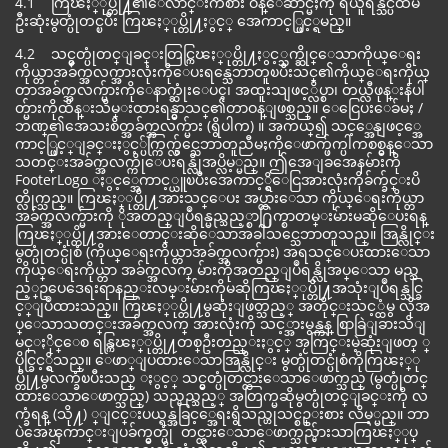
4.1 ကြၽႏ္ုပ္တို႔၏ေလာင္းကစား ဝန္ေဆာင္မႈကို ရယူရန္သင္ပထမ
ဦးဆုံးမွတ္ပုံတင္ၿပီး ကြၽႏ္ုပ္တို႔ႏွင့္ အေကာင့္ဖြင့္ရမည္။
4.2 သင္မွတ္ပုံတင္ျခင္းတြင္ကြၽႏ္ုပ္တို႔ႏွင့္သက္ဆိုင္ေသာကိုယ္ေရး
ကိုယ္တာအခ်က္အလက္အားလုံးကိုေပးရန္သေဘာတူၿပီးသင္၏ကိုယ္ေရးကိုယ္
တာအခ်က္အလက္မ်ားကိုေနာက္ဆုံးေပၚ၊ အထူးသျဖင့္လိပ္စာ၊ တယ္လီဖုန္းနံပါ
တ္မ်ားကိုထိန္းသိမ္းထားရန္မွာသင္၏တာဝန္ျဖစ္သည္။ ေငြေပးေခ်မႈ /
ဘဏ္၏အေသးစိတ္အခ်က္အလက္မ်ား (ရွိပါက) ။ အကယ္၍ သင့္အေနျဖင့္အေ
ကာင့္ဖြင့္ျခင္းႏွင့္ပ်က္ကြက္လွ်င္သေဘာတူညီမႈကိုေဖာက္ဖ်က္ပါကစစ္မွန္ေသာ
သတင္းအခ်က္အလက္ကိုေပးရန္လိုအပ္လိမ့္မည္။ ဤအေျခအေနမ်ားကို
FooterLogo ႏွင့္အေကာင့္ယူၿပီးအေကာင့္ရွိေငြအားလုံးကိုခ်က္ခ်င္းပိ
တ္လိုက္သည္။ ကြၽႏ္ုပ္တို႔အားသင္ေပး အပ္ထားေသာ ကိုယ္ေရးကိုယ္တာ
အခ်က္အလက္မ်ားကို ိုအတည္ျပဳရန္မည္သည့္စာ႐ြက္စာတမ္းမ်ားမဆိုေပးရန္
ကြၽႏ္ုပ္တို႔အားေတာင္းဆိုေသာအခါသင္သေဘာတူသည္။ အြန္လိုင္း
မွတ္ပုံတင္ပုံစံ (ကိုယ္ေရးကိုယ္တာအခ်က္အလက္မ်ား) အရသင္ေပးထားေသာ
ကိုယ္ေရးကိုယ္တာ အခ်က္အလက္ မ်ားကိုအတည္ျပဳရန္လိုအပ္ေသာ မည္သ
ည့္ဥပေဒေရးရာနည္းလမ္းမ်ားကိုမဆိုကြၽႏ္ုပ္တို႔အသုံးျပဳရန္သင္ခြ
င့္ျပဳထားသည္။ ကြၽႏ္ုပ္တို႔မွဆုံးျဖတ္သည့္ အတိုင္းသင့္ထံမွ လိုအ
ပ္ေသာသတင္းအခ်က္အလက္ အားလုံးကို သင့္အားမွန္ကန္ စြာခြဲျခားသိျ
မင္ႏိုင္ေစ ရန္ကြၽႏ္ုပ္တို႔တစ္ဦးတည္းႏွင့္ အႂကြင္းမဲ့ဆုံးျဖတ္ ္
ပိုင္ခြင့္ရွိသည္။ ေဖာ္ျပထားေသာအြန္လိုင္း မွတ္ပုံတင္ပုံစံကိုကြၽႏ္ု
ပ္တို႔မွလက္ခံၿပီးသည္ ႏွင့္ သင္မွတ္ပုံတင္ထားေသာေဖာက္သည္ (မွတ္ပုံတင္
ထားေသာေဖာက္သည္) သည္မည္သည့္ အတြက္မဆိုမွတ္ပုံတင္ျခင္းကို လ
က္ခံရန္ (သို႔) ္ျငင္းပယ္ရန္အခြင့္အေရးရွိသည္ဟုသင္စဥ္းစား လိမ့္မည္။ ဘာ
ပဲအေၾကာင္းျပခ်က္မွတ္ပုံ တင္ထားေသာေဖာက္သည္မ်ားသာကြၽႏ္ုပ္