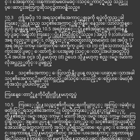
င္း အေၾကာင္းၾကားစာမၿပီးမခ်င္းသင့္အေကာင့္ရွိမည္ သည့္လု
ပ္ေဆာင္မႈအတြက္မဆိုသင္၌တာဝန္ရွိသည္။
10.3 ဤအပိုဒ္ 10 အရသင္၏အေကာင့္တစ္ခုခုကို ရပ္စဲလိုက္သည့္အခါ
ကြၽႏ္ုပ္တို႔သည္ သင္၏အေကာင့္ထဲရွိက်န္ရွိေနေသးေသာလက္က်န္ေ
ငြကိုျပန္ဆပ္ရန္ (စာပိုဒ္ 10.5 အရကြၽႏ္ုပ္တို႔၏အခြင့္အေရးကိုကန႔္သ
တ္ျခင္းမရွိဘဲ) ကြၽႏ္ုပ္တို႔တြင္ပိုင္ခြင့္ရွိသည္။ ) အပိုဒ္ 9 (collusion)
အရ လွည့္စားျခင္း, လိမ္လည္မႈႏွင့္ရာဇဝတ္မႈလႈပ္ရွားမႈမ်ား); (ခ) အပိုဒ္ 17
အရ (စည္းကမ္းခ်က္မ်ားကိုေဖာက္ဖ်က္ျခင္း)၊ (ဂ) ဤသေဘာတူညီခ်
က္မ်ားအားျဖင့္ ေထာက္ပံ့ေပးအျဖစ္ (သင့္ေလ်ာ္မႈအပါအ၀င္စာပိုဒ္
5.4 အပါအ ၀င္)၊ သို႔မဟုတ္ (d) ဥပေဒ သို႔မဟုတ္ စည္းမ်ဥ္းမ်ားက
လိုအပ္သည့္အတိုင္းျဖစ္သည္
10.4 သင္၏အေကာင့္ ေငြလက္က်န္ကိုျပန္ လည္ေပးဆပ္ေသာအခါ
သင္၏အေကာင့္ကိုမွတ္ပုံတင္သည့္အခါသင္ေပးသည့္ေငြေပးေခ်မႈပုံစံ
ကိုအသုံးျပဳပါလိမ့္မည္။
ကြၽန္ေတာ္တို႔ကိုပိတ္လိုက္သို႔မဟုတ္ရပ္စဲ
10.5 ကြၽႏ္ုပ္တို႔သည္သင္၏ကိုယ္ေရးကိုယ္တာႏွင့္ အႂကြင္းမဲ့ဆုံးျ
ဖတ္ပိုင္ခြင့္အရသင္၏အေကာင့္ကို ပိတ္ၿပီးကြၽႏ္ုပ္တို႔ႏွင့္ကြၽႏ္ုပ္
တို႔၏စည္းမ်ဥ္းစည္းကမ္း မ်ားကို (စည္းမ်ဥ္းစည္းကမ္းမ်ားတြ
င္ပါရွိသည့္ အျခားျပ႑န္းခ်က္မ်ားရွိေသာ္လည္း) သင္၏ဆက္သြယ္မႈဆိုင္ရာ
အေသးစိတ္အခ်က္အလက္မ်ားကို အသုံးျပဳ၍သင္အားစာေရးျခင္း အေၾကာ
င္းၾကားရန္ (သို႔မဟုတ္ႀကိဳတင္ အသိေပးအေၾကာင္းၾကားရန္)
ခြင့္ရွိသည္။ ။ ကြၽႏ္ုပ္တို႔မွဤသို႔ေသာရပ္စဲျခင္းခံရလွ်င္ကြၽႏ္ုပ္