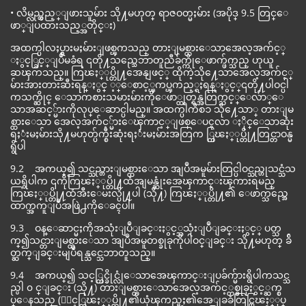
• လိမ္လည္လွည့္ျဖားသူမ်ား သို႔မဟုတ္ ရာဇဝတ္မႈမ်ား (အပိုဒ္ 9.5 တြင္ေ
ဖာ္ျပထားသည့္အတိုင္း)
အထက္ပါလႈပ္ရွားမႈမ်ားျဖစ္ၾကသည္ တားျမစ္ထားေသာအေလ့အက်င့္
ႏွင့္ခြင့္ျပဳမခံရ ၎တို႔သည္သေဘာတူညီခ်က္ကိုေဖာက္ဖ်က္သည္ ဟုယူ
ဆၾကသည္။ ကြၽႏ္ုပ္တို႔အေနျဖင့္ ထိုကဲ့သို႔ေသာအေလ့အက်င့္
မ်ားအားတားဆီးရန္ႏွင္ ့္ေစာင့္ၾကပ္ၾကည့္ရႈရန္ႏွင့္၎တို႔ပါဝင္ပါ
ကသက္ဆိုင္ ေသာကစားသမားမ်ားကိုေဖာ္ထုတ္ရန္အတြက္သင့္ေလ်ာ္ေ
သာအဆင့္မ်ားကိုလုပ္ေဆာင္ပါမည္။ အထက္ပါကိစၥ သို႔ေသာ္ တားျမ
စ္ထားေသာ အေလ့အက်င့္မ်ားေၾကာင့္ျဖစ္ေပၚလာ ႏိုင္ေသာဆုံး
ရႈံးမႈမ်ားသို႔မဟုတ္ပ်က္စီးဆုံးရႈံးမႈမ်ားအတြက ္ကြၽႏ္ုပ္တို႔တြင္တာဝန္မ
ရွိပါ
9.2 အကယ္၍ သင္သည္တားျမစ္ထားေသာ အျပဳအမူမ်ားတြင္ပါဝင္သည္ဟုသင္သံသ
ယရွိပါက ၎ကိုကြၽႏ္ုပ္တို႔ထံအျမန္ဆုံးအေၾကာင္းၾကားရမည္
ကြၽႏ္ုပ္တို႔ထံအီးေမးလ္ပို႔ပါ (သို႔) ကြၽႏ္ုပ္တို႔၏ ေဖာက္သည္အေ
ထာက္အကူျပဳအဖြဲ႕ကိုေခၚပါ။
9.3 ဝန္ေဆာင္မႈကိုအသုံးျပဳျခင္းႏွင့္အသုံးျပဳျခင္းႏွင့္ ပတ္သ
က္၍သင္တားျမစ္ထားေသာ အျပဳအမူတစ္ခုခုကိုပါဝင္ျခင္း သို႔မဟုတ္ ခ်ိ
တ္ဆက္ျခင္းမျပဳရန္သင္သေဘာတူသည္။
9.4 အကယ္၍ သင့္တြင္ခိုင္လုံေသာအေၾကာင္းျပခ်က္မ်ားရွိပါကသင္သ
ည္ပါ ၀ င္ျခင္း (သို႔) တားျမစ္ထားေသာအေလ့အက်င့္တစ္ခုခုႏွင့္ဆက္စ
ပ္ေနသည္ (ႏွင့္ကြၽႏ္ုပ္တို႔၏ယုံၾကည္မႈ၏အေျခခံတြင္ကြၽႏ္ုပ္