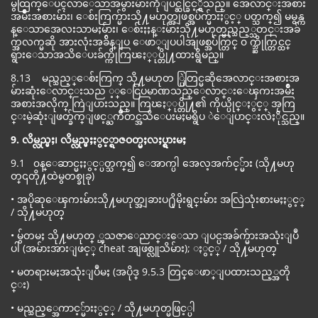
မွထြက္ေပၚလာေသာအမွားမ်ားကိုျပင္ဆင္ခြင့္ရွိသည္။ အေလာင္းအစား
အမ်ိဳးအစားမ်ား၊ ေစ်းကြက္မ်ားသို႔မဟုတ္အျဖစ္အပ်က္မ်ားႏွင့္ ပတ္သက္၍ မမွန္က
န္ေသာအေလးသာမႈမ်ား၊ ေစ်းႏႈန္းမ်ားသို႔မဟုတ္မည္သည့္သတင္းအခ်
က္အလက္မဆို အားလုံးအခ်ိန္ျပ ေဖာ္ျပပါအျဖစ္အပ်က္တြင္ ၀ က္ဘ္ဆိုက္တြင္ထင္
ရွားေသာအသိေပးခ်က္ကိုကြၽႏ္ုပ္တို႔ထားရွိမည္။
8.13 မည္သည့္ေစ်းကြက္ သို႔မဟုတ ္ပြဲတြင္မဆိုအေလာင္းအစားအ
မ်ားဆုံးေလာင္းသည ့္ေငြပမာဏသည္ေလာင္းေၾကးအမ်ိဳး
အစားအလိုက္ ကြဲျပားသည္။ ကြၽႏ္ုပ္တို႔၏ ကိုယ္ပိုင္ႏွင့္ အႂကြ
င္းမဲ့ဆုံးျဖတ္ခ်က္ျဖင့္ႀကိဳတင္အသိေပးမႈမရွိပ ဲေျပာင္းလဲႏိုင္သည္။
9. လိမ္လည္မႈ၊ လိမ္လည္မႈႏွင့္ရာဇဝတ္မႈလႈပ္ရွားမႈ
9.1 ၀န္ေဆာင္မႈႏွင့္ပတ္သက္၍ ေအာက္ပါ အေလ့အက်င့္မ်ား (သို႔မဟု
တ္၎တို႔ထဲမွတစ္ခုခု)
• အပိုဆုေၾကးမ်ားသို႔မဟုတ္အျခားပ႐ိုမိုးရွင္းမ်ား အလြဲသုံးစားမႈႏွင့္
/ သို႔မဟုတ္
• မွ်တမႈ သို႔မဟုတ္ ္ၾသဇာေညာင္းေသာ ျပင္ပအခ်က္မ်ားအသုံးျပဳ
ပါ (အမ်ားအားျဖင့္ cheat အျဖစ္လူသိမ်ား); ႏွင့္ / သို႔မဟုတ္
• မတရားမႈအသုံးျပဳမႈ (အပိုဒ္ 9.5.3 တြင္ေဖာ္ျပထားသည့္အတို
င္း)
• မည္သည့္အေကာင့္မ်ားႏွင့္ / သို႔မဟုတ္မဖြင့္ပါ