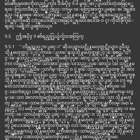
မ်ား၏ပမာဏကိုထည့္တြက္ပါ။ ဒီအပိုဒ္ 9.4 မွာေဖာ္ျပထားတဲ့အခြင့္အေ
ရးေတြဟာဒီစည္းမ်ဥ္းစည္းကမ္းေတြေအာက္မွာျဖစ္ေစ၊ အျခား
နည္းနဲ႔ျဖစ္ေစသင့္ကိုကြၽႏ္ုပ္တို႔ဆန႔္က်င္ႏိုင္တဲ့အျခားမည္သည့္အခြ
င့္အေရးကိုမဆို (ဘုံဥပေဒဆိုင္ရာအခြင့္အေရးမ်ားအပါအ ၀ င္) ကိုထိခိုက္ေ
စျခင္းမရွိဘဲျဖစ္ပါတယ္။
9.5 ဤအပိုဒ္ 9 ၏ရည္႐ြယ္ခ်က္မ်ားအတြက္
9.5.1 “ လိမ္လည္လွည့္စားျခင္း” ဆိုသည္မွာသင္သို႔မဟုတ္သင္ကိုယ္စားျပဳသူ
သို႔မဟုတ္သင္ႏွင့္စကားေျပာေနသူသို႔မဟုတ္သူႏွင့္ေစ့စပ္ညႇိႏႈိ
င္းေနသည့္မည္သည့္လိမ္လည္မႈကိုမဆိုလုပ္ေဆာင္ျခင္းကိုဆိုလိုသည္။
(က) လိမ္လည္လွည့္စားေသာအားျပန္ေပးသည့္လုပ္ေဆာင္မႈ၊ (ခ) သင္သို႔မ
ဟုတ္သင္ႏွင့္တူညီေသာဂိမ္းတြင္ပါ ၀ င္ခဲ့ဖူးေသာအျခားသူတစ္ ဦး အား
ခိုးယူခံရျခင္း၊ ပုံတူပြားျခင္းသို႔မဟုတ္အျခားခြင့္ျပဳခ်က္မရွိဘဲခရက္ဒစ္
သို႔မဟုတ္ဒက္ဘစ္ကဒ္ကိုရန္ပုံေငြရင္းျမစ္တစ္ခုအျဖစ္အသုံးျပဳျခင္း။ (ဂ) မမွ်
တေသာအားသာခ်က္တစ္ခုရရွိရန္အတြက္အျခားသူမ်ားႏွင့္သင္တို႔၏ပူးေပါ
င္းႀကံစည္မႈ (အပိုဆုအစီအစဥ္မ်ားသို႔မဟုတ္ကြၽႏ္ုပ္တို႔အားကမ္းလွ
မ္းေသာ အလားတူမက္လုံးမ်ားအပါအဝင္); မွားယြင္းေသာ သို႔မဟု
တ္ ္လွည့္စားေသာအေကာင့္အခ်က္အလက္မ်ားက ိုမွတ္ပုံတင္ရန္ႀကိဳးပမ္းမႈ၊ မ
ည္သည့္ (င) မဆိုသက္ဆိုင္ရာတရားစီရင္ပိုင္ခြင့္တြင္တရားမ၀င္ဟုယူမွတ္ျခင္း၊ မေ
ကာင္းေသာယုံၾကည္ျခင္းျဖင့္လုပ္ျခင္း၊ သို႔မဟုတ္ကြၽႏ္ုပ္
တို႔အားလိမ္လည္လွည့္ျဖားရန္ႏွင့္ / သို႔မဟုတ္ ္မည္သည့္စာခ်ဳပ္ သို႔မဟု
တ္ ဥပေဒအရကန႔္သတ္ခ်က္မ်ားကိုကျော် လႊားရန္ရည္႐ြယ္ထားသည္ကိုသင္အားျ
ဖင့္သင္အမွန္တကယ္ သို႔မဟုတ ္ႀကိဳးစားခဲ့ေသာမည္သည့္လုပ္ရပ္မဆို၊ သို႔မဟု
တ္ႀကိဳးပမ္းအားထုတ္မႈမ်ားကကြၽႏ္ုပ္တို႔အားမည္သည့္ပ်က္စီးမႈ၊