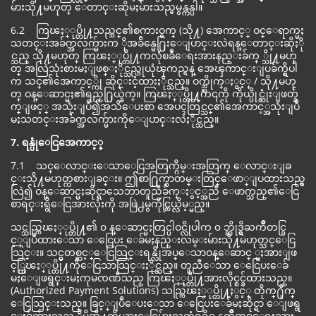
မ်ားသို႔မဟုတ္ ေတာင္းဆိုမႈမ်ားသည္မမွန္ကန္ပါ။
6.2 ကြၽႏ္ုပ္တို႔သည္သင္၏စကားဝွက္ (သို႔) အေကာင့္ ဝင္ေရာက္မႈ
သတင္းအခ်က္အလက္မ်ားက ိုအခ်ိန္မေ႐ြးေျပာင္းလဲရန္ေတာင္းဆိုႏို
င္သည္ သို႔မဟုတ္ ကြၽႏ္ုပ္တို႔ကလုံၿခဳံေရးအားနည္းခ်က္ ္သို႔မဟု
တ္ အလြဲသုံးစားမႈျဖစ္ႏိုင္သည္ဟုယုံၾကည္ရန္ အေၾကာင္းျပခ်က္ရွိပါ
က သင္၏အေကာင့္ကို ဆိုင္းငံ့ထားႏိုင္သည္။ ဝက္ဘ္ဆိုက္ႏွင့္ / သို႔မဟု
တ္ ဝန္ေဆာင္မႈ၏ရည္႐ြယ္ခ်က္။ ကြၽႏ္ုပ္တို႔က၎ကို ကိုယ္ပိုင္ဆုံးျဖတ္ခ်
က္ျဖင့္ အသုံးျပဳ၍အသိေပးစာ အေပၚတြင္သင္၏အေကာင့္အသုံးျပဳ
မႈသတင္းအခ်က္အလက္မ်ားကိုေျပာင္းလဲႏိုင္သည္။
7. ရန္ပုံေငြအေကာင့္
7.1 သင္ေလာင္းေသာေငြအတြက္ဂိမ္းအတြက္ ေလာင္းျခ
င္းသို႔မဟုတ္ကစားျခင္း။ ဤစာ႐ြက္စာတမ္းတြင္ေဖာ္ျပထားသည္မွ
လြဲ၍ ဝန္ေဆာင္မႈဆိုင္ရာသေဘာတူညီခ်က္ႏွင့္အညီ ေဖာက္သည္၏ေငြ
စာရင္းရွိေငြအားလုံးကို အဖြဲ႕မွကိုင္တြယ္လိမ့္မည္။
သင္သည္ကြၽႏ္ုပ္တို႔၏ ၀ န္ေဆာင္မႈတြင္ပါဝင္လိုပါက ၀ ဘ္ဆိုဒ္ရွိႀကိဳတင္ခြ
င့္ျပဳထားေသာ ေငြေပး ေခ်မႈနည္းလမ္းမ်ားသို႔မဟုတ္သင္ေငြ
သြင္း။ သင္မွတစ္ဆင့္ေငြသြင္းရန္လိုအပ္ေသာဝန္ေဆာင္ ္မႈအားျဖ
င့္ကြၽႏ္ုပ္တို႔ကိုေငြသာသြင္းႏိုင္သည္။ တူညီေသာ ေငြေပးေခ်
မႈေျဖရွင္းမႈကုမၸဏီသည္ ကြၽႏ္ုပ္တို႔အားလိုင္စင္ခ်ထားသည္။
(Authorized Payment Solutions) သည္ကြၽႏ္ုပ္တို႔ႏွင့္ တိုက္႐ိုက္
ေငြသြင္းသည္။ ခြင့္ျပဳေပးေသာ ေငြေပးေခ်မႈဆိုင္ရာ ေျဖရွ
င္းခ်က္မ်ားသည္ ္မိမိတို႔ကိုယ္စားေငြမ်ားလက္ခံရရွိရန္ႀကိဳတင္ေရးသား