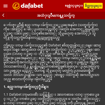
စနစ္ထဲဝင္ျခင္း
ခ်ိတ္ဆက္ျခင္း
အသံုးျပဳမႈကန္႔သတ္ခ်က္
ေက်းဇူးျပဳ၍ စည္းကမ္းခ်က္မ်ားႏွင့္အေျခအေနမ်ား (သတ္မွတ္ခ်က္မ်ား)
ကိုေအာက္တြင္ ေဖာ္ျပထားသည္အတိုင္းဖတ္ပါ။ အေကာင့္တစ္ခုမွတ္ပုံတ
င္ျခင္းအားျဖင့္ (သင္၏အေကာင့္ သို႔မဟုတ္ အေကာင့္)၊ သူ
တို႔ကိုသင္လက္ခံၿပီးနားလည္သည္ဟုမွတ္ယူသည္
ဤစည္းကမ္းခ်က္မ်ားသည္သင္၏ Dafabet ၏ထုတ္ကုန္မ်ားႏွင့္ဝန္ေဆာင္
မႈမ်ား (ဝန္ေဆာင္မႈမ်ား)၊ ဝက္ဘ္ဆိုက္မ်ား (ဝက္ဘ္ဆိုက္မ်ား) ႏွင့္မည္သည့္ ဝန္ေဆာ
င္မႈမ်ား (ေလာင္းျခင္း) ႏွင့္စပ္လ်ဥ္း။ အသုံးျပဳမႈႏွင့္ သက္ဆိုင္သည္။
ဤအေျခအေနမ်ားႏွင့္ စည္းမ်ဥ္းစည္းကမ္းမ်ားႏွင့္သီးသန႔္တည္ရွိမႈ
မူဝါဒမ်ားကိုအဂၤလိပ္ဘာသာျဖင့္ေရးဆြဲထားျခင္းျဖစ္သည္။ အျခား
ဘာသာစကားသို႕ ႔ျပန္ဆိုမည္ဆိုပါကစာဖတ္သူ၏အဆင္ေျပမႈအတြက္
သာျဖစ္သည္။ မည္သည့္ ပိပကၡ သို႔မဟုတ္ မတူကြဲျပားမႈမ်ားရွိပါ
သလဲ၊ ဘာသာျပန္ထားေသာ မည္သည္ ့ဗားရွင္းထက္မဆို အဂၤလိပ္ဘာသာ
သည္ စာသားကိုလႊမ္းမိုးလိမ့္မည္။
1. စည္းကမ္းခ်က္မ်ားႏွင့္နိဒါန္း
1.1 Dafabet (ကုမၸဏီ) သည္အြန္လိုင္း အားကစားေလာင္းကစားျခ
င္းႏွင့္ဂိမ္းကစားျခင္းဝက္ဘ္ဆိုက္ကိုလည္ပတ္သည္။ ေဝးလံေခါင္ဖ်ားသည့္
ေလာင္းကစားျခင္းႏွင့္ကစားျခင္းလုပ္ငန္းကိုျပဳလုပ္ရန္ ဥပေဒ