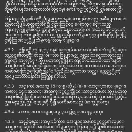
ယ္လ္ဂ်ီယံ၊ ဂ်ာမနီ၊ စပိန္၊ ေပၚတူဂီ၊ ဗီလာ ဆြစ္ဇာလန္၊ အိုင္ယာလန္၊ ဆိုက္ပရပ္စ္၊
တူရကီ၊ ၾသစေၾတးလ်၊ ထိုင္ဝမ္၊ စကၤာပူႏွင့္ဖိလစ္ပိုင္သမၼတႏိုင္ငံ)
ကြၽႏ္ုပ္တို႔၏ ၀ဘ္ဆိုဒ္သို႔မဟုတ္၀န္ေဆာင္မႈမ်ားသည္ အခ်ိဳ႕ေသာေဒ
သမ်ားသို႔မဟုတ္တရားစီရင္ပိုင္ခြင့္မ်ားတြင္၀င္ ေရာက္ျခင္းသည္
ကြၽႏ္ုပ္တို႔၏ဝက္ဘ္ဆိုက္သို႔မဟုတ္ ၀န္ေဆာင္မႈမ်ား အသုံးျပဳျခင္းကို
ဥပေဒအရ တားျမစ္ထားသည့္မည္သည့္ဧရိယာသို႔မဟုတ္တရားစီရင္ပိုင္ ခြင့္တြ
င္မဆိုကြၽႏ္ုပ္တို႔ထံမွကမ္းလွမ္းျခင္း၊
4.3.2 ဤဝက္ဘ္ဆိုက္ႏွင့္ ၀န္ေဆာင္မႈမ်ားအား သင္၏အသုံးျပဳျခင္း
သည္သင္၏တစ္ဦး တည္းေသာ စြန႔္စားမႈျဖစ္သည္ဟုသင္သေဘာတူသည္။
ဤဝက္ဘ္ဆိုက္ႏွင့္ / သို႔မဟုတ္ဤေနရာတြင္ေပးထားေသာ ဝန္ေ
ဆာင္မႈမ်ားကိုအသုံးျပဳျခင္းျဖင့္သင္ေလာင္းထားေသာ ေလာင္း
ကစားမ်ားတြင္ေငြဆုံးရႈံးႏိုင္သည္ကိုသင္သေဘာတ သည္။ မည္သည့္ထိုကဲ့
သို႔ေသာတာဝန္မ်ားအတြက္ဆုံးရႈံးမႈ
4.3.3 သင္ (က) အသက္ 18 ႏွစ္ (သို႔) (ခ) ေလာင္းကစားျခင္း၊
ကစားျခင္းအသက္၊ အထက္ႏွင့္သက္ဆိုင္ေသာဥပေဒမ်ား သို႔မဟုတ္
တရားစီရင္ပိုင္ခြင့္မ်ားေအာက္ရွိဥပေဒေရးရာ လုပ္ေဆာင္ခ်က္မ်ားအထက္တြင္ရွိသ
ည္။ မည္သည့္နည္းႏွင့္မဆို ပို၍ ႀကီးမားသည္ (ဆက္စပ္အသက္)
4.3.4 ေလာင္းကစားျခင္းမွ ွသင္လြတ္ကင္းသည္မဟုတ္၊
4.3.5 သင္၌၎စည္းကမ္းခ်က္မ်ား၊ အေျခအေနမ်ားႏွင့္သင္၏လုပ္ေ
ဆာင္မႈတစ္ခုခ်င္းစီ အပါအဝင္ သို႔မဟုတ္ ကြၽႏ္ုပ္တို႔၏ဝန္ေဆာင္
္မႈမ်ားအသုံးျပဳျခင္းအပါအဝင္စာခ်ဳပ္မ်ားကို တရားဝင္ျဖစ္ေစႏိုင္သည္