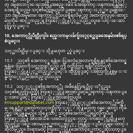
တ္ အျခားဘ႑ာေရးအဖြဲ႕အစည္းမ်ား အေၾကာင္းၾကားရန္အခြင့္
အေရးရွိသည္။ သင္၏မည္သူမည္ဝါျဖစ္ေၾကာင္းႏွင့္တားျမစ္ထားေ
သာ အျပဳအမူမ်ားေၾကာင့္သင္သံသယရွိရလိမ့္မည္ အထက္ပါလုပ္ေဆာင္မႈ
မ်ားကိုေစာင့္ၾကည့္ရန္ ကြၽႏ္ုပ္တို႔ႏွင့္အျပည့္အဝပူးေပါင္းေဆာ
င္႐ြက္ျခင္း
10. အေကာင့္ကိုပိတ္လိုက္ပါ။ စည္းကမ္းခ်က္မ်ားႏွင့္အေျခအေနမ်ား၏ရပ္
စဲျခင္း
သင့္အားပိတ္သိမ္းျခင္း သို႔မဟုတ ္ရပ္စဲျခင္း
10.1 သင္၏ အေကာင့္မွ ရန္ပုံေငြအလုံအေလာက္ရရွိရန္သင္၏အေကာင့္မွ
ရန္ပုံေငြမ်ားကိုသင္ထုတ္ယူႏိုင္သည္၊ ဤ ဝက္ဘ္ဆိုက္တြင္ ရရွိႏိုင္ပါက၎ကို
ကြၽႏ္ုပ္တို႔ႏွင့္အတည္ျပဳျခင္း၊ ထုတ္ယူျခင္းအတြက္ပို႔စ္လမ္းၫႊ
န္ခ်က္မ်ားႏွင့္အညီအတည္ျပဳသည္။
10.2 သင္ႏွင့္သင္၏အေကာင့္ကို အခ်ိန္မေ႐ြးရပ္ဆိုင္းႏိုင္သည္။
သင္၏ရည္႐ြယ္ခ်က္ကို ကြၽႏ္ုပ္တို႔အားစာျဖင့္အေၾကာင္းၾကားျခ
င္းအားျဖင့္ ကြၽႏ္ုပ္တို႔အားဆက္သြယ္ပါ။
ensupport@dafabet.com
ကြၽႏ္ုပ္တို႔ႏွင့္သင္၏အေကာင့္ကိုဖ်က္သိ
မ္းရန္သင္ဆုံးျဖတ္ပါကသင္ဝက္ဘ္ဆိုက္ႏွင့္ / သို႔မဟုတ္ ဝန္ေဆာင္မႈ ကိုခ်
က္ခ်င္းရပ္တန႔္ရမည္။ သို႔ေသာ္ သင္၏အေကာင့္ကိုရပ္စဲလိုက္ၿပီဟု
ကြၽႏ္ုပ္တို႔ အားအသိေပးၿပီးလွ်င္သင္ေလာင္းကစားႏိုင္သည္သို႔မဟု
တ္ထည့္သြင္းစဥ္းစားမည့္အေကာင့္တစ္ခုႏွင့္ အြန္လိုင္းျပဳလုပ္ရန္ေတာင္း
ဆိုလိမ့္မည္။ တရားမဝင္ ကြၽႏ္ုပ္တို႔အေကာင့္အေကာင့္အဆုံးသတ္ျခ