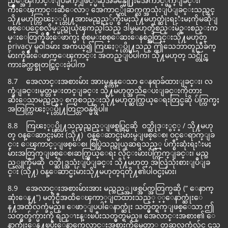
ည့္အေၾကာင္းျပခ်က္ျဖင့္မဆိုအခ်ိန္မေ႐ြးအေကာင့္ဖ်က္ျခင္း၊
က်ိဳးေၾကာင္းဆီေလ်ာ္ အေကာင့္ကိုဆက္လက္အသုံးျပဳျခင္းသည္သင္
သို႔မဟုတ္ကြၽႏ္ုပ္တို႔အားမည္သည့္ပ်က္စီးမႈသို႔မဟုတ္ဆုံးရႈံးမႈကိုမဆိုျ
ဖစ္ေပၚေစလိမ့္မည္ဟုယုံၾကည္ပါသည္ ဒါမွမဟုတ္ဒီစည္းမ်ဥ္းစည္းက
မ္းေတြကိုခ်ိဳးေဖာက္မႈ စုံစမ္းစစ္ေဆးေနစဥ္အတြင္းသို႔မဟုတ္
privacy မူဝါဒမ်ား အကယ္၍ ကြၽႏ္ုပ္တို႔သည္ ဤသေဘာတူညီခ်က္
မ်ားကိုခ်ိဳးေဖာက္ေၾကာင္း အတည္ျပဳပါက၊ သို႔မဟုတ္ သင္တိုင္ၾ
ကားခ်က္တစ္ခုတင္သြင္းခဲ့ပါက
8.7 အေလာင္းအစားမ်ား အားမွန္ကန္ေသာ ေနရာခ်ထားျခင္း၊ လ
က္ခံျခင္း၊မွတ္တမ္းတင္ျခင္း သို႔မဟုတ္အသိေပးျခင္းကိုတား
ဆီးေသာမည္သည့္ စက္ပစၥည္းသို႔မဟုတ္ဆက္သြယ္ေရးတြင္မဆို ပ်က္ကြက္မႈ
အတြက္ကြၽႏ္ုပ္တို႔တြင္တာဝန္မရွိပါ။
8.8 ကြၽႏ္ုပ္တို႔သည္မည္သည့္ျဖစ္ရပ္တြင္မဆို ဝဘ္ဆိုဒ္ႏွင့္ / သို႔မဟု
တ္ ဝန္ေဆာင္မႈမ်ား (သို႔) ဝန္ေဆာင္မႈမ်ားမွျဖစ္ေစ၊ ဝင္ေရာက္ျခ
င္း ေၾကာင့္ျဖစ္ေစ၊ စြပ္စြဲသည္ဟုယူဆရသည့္ ပ်က္စီးဆုံးရႈံးမႈ
မ်ားအတြက္ျဖစ္ေစ၊ဆက္သြယ္ေရး လိုင္းမ်ားပ်က္ကြက္ျခင္း၊ မည္သ
ည့္လူကိုမဆို ဝဘ္ဆိုဒ္အသုံးျပဳျခင္း သို႔မဟုတ္ အလြဲသုံးစားျပဳျခ
င္း (သို႔) ဝန္ေဆာင္မႈမ်ားသို႔မဟုတ္၎တို႔၏ပါဝင္မႈမ်ား၊
8.9 အေလာင္းအစားမ်ားအား မည္သည့္အျဖစ္အပ်က္အတြက္မဆို (“ ေနာက္
ဆုံးေန႔”) မတိုင္မီအထိေၾကာ္ျငာထားသည့္ ့္ေနာက္ဆုံးေ
န႔အထိလက္ခံမည္။ ေဖာ္ျပပါေနာက္ဆုံး သတ္မွတ္ရက္ျဖစ္ေသာ ဤ
သတ္မွတ္ခ်က္မ်ားကို ရည္ၫႊန္းၿပီးသတ္မွတ္ရမည္။ အေလာင္းအစား၏ ေ
နာက္ဆုံးေန႔ၿပီးေနာက္အေလာင္းအစားကိုမေတာ္ တဆလက္ခံလွ်င္ ၎သ