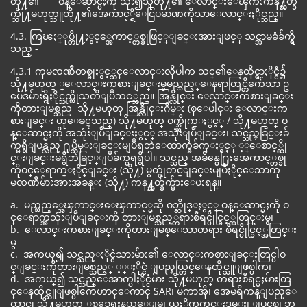
တို႔၏ ဝန္ေဆာင္မႈကို သုံး၍သူတို႔၏ ေလာင္းေၾကးကန႔္သတ္ခ်
က္သို႔မဟုတ္သူတို႔၏အေကာင့္ရွိေငြပမာဏကိုသာေလာင္းႏိုင္သည္။
4.3. ကြၽႏ္ုပ္တို႔ႏွင့္အေကာင့္တစ္ခုဖြင့္ျခင္းအားျဖင့္ သင္အာမခံခ်က္ရွိ
သည္ -
4.3.1 ကုမၸဏီတစ္ခုႏွင့္သင္ေလာင္းလိုပါက သင္၏ေနထိုင္ရာႏိုင္ငံ၌
သို႔မဟုတ္ ္ေလာင္းကစားျခင္းမွမည္သည့္ေနရာတြင္တိက်ေသာ ဥ
ပေဒမ်ားရွိႏိုင္သည္ကိုသတိျပဳသင့္သည္။ အြန္လိုင္း ေလာင္းကစားျခင္း
ကိုတားျမစ္သည္ သို႔မဟုတ္ အြန္လိုင္းဂိမ္း (စုေပါင္း ေလာင္းက
စားျခင္း ဟုေခၚသည္) သို႔မဟုတ္ ဝက္ဘ္ဆိုက္ႏွင့္ / သို႔မဟုတ္ ဝ
န္ေဆာင္မႈကို အသုံးျပဳျခင္းႏွင့္ အသုံးျပဳျခင္း၊ သင္သည္ႁခြင္းခ်
က္မရွိျပန္လည္ ႐ုပ္သိမ္းျခင္းမျပဳရဘဲေထာက္ခံခ်က္ႏွင့္ ့္ေစာင့္ဆို
င္းျခင္းမရွိဘဲခြင့္ျပဳခ်က္မရရွိပါ။ သင္သည္ အခ်ိန္မေ႐ြးအေကာင့္တစ္ခု
ကိုဝင္ေရာက္ႏိုင္ျခင္း (သို႔) မွတ္ပုံတင္ျခင္းမျပဳႏိုင္ေသာကု
မၸဏီမ်ားအားအခန္း (သို႔) ကန႔္သတ္ခ်က္မ်ားေပးရန္။
a. မည္သည့္အေၾကာင္းေၾကာင့္မဆို ဝဘ္ဆိုဒ္ႏွင့္ ဝန္ေဆာင္မႈကို ဝ
င္ေရာက္အသုံးျပဳျခင္းကို တားျမစ္သည့္တရားစီရင္ပိုင္ခြင့္အတြင္းမွ၊
b. ေလာင္းကစားျခင္းကိုတားျမစ္ေသာတရား စီရင္ပိုင္ခြင့္အတြင္း
မွ
c. အကယ္၍ သင္သည္ႏိုင္ငံသားမ်ား၏ ေလာင္းကစားျခင္းတြင္ပါဝ
င္ျခင္းကိုတားျမစ္သည့္ ့္ႏိုင္ငံ ျပည္နယ္တြင္ေနထိုင္သူျဖစ္ပါက၊
d. အကယ္၍ သင္သည္ေအာက္ပါႏိုင္ငံမ်ား သို႔မဟုတ္ တရားစီရင္မႈမ်ားတြ
င္ေနထိုင္သူျဖစ္ပါကေဟာင္ေကာင္ SAR၊ မကာအို၊ အေမရိကန္ျပည္ေ
ထာင္စု သို႔မဟုတ္ ္အစၥေရးနယ္ေျမ၊ ယူႏိုက္တက္ကင္းဒမ္း၊ ျပင္သစ္၊ ဘ