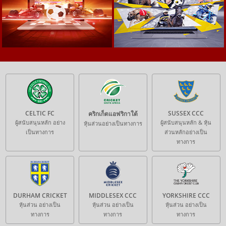
CELTIC FC
SUSSEX CCC
คริกเก็ตแอฟริกาใต้
ผู้สนับสนุนหลัก อย่าง
ผู้สนับสนุนหลัก & หุ้น
หุ้นส่วนอย่างเป็นทางการ
เป็นทางการ
ส่วนหลักอย่างเป็น
ทางการ
DURHAM CRICKET
MIDDLESEX CCC
YORKSHIRE CCC
หุ้นส่วน อย่างเป็น
หุ้นส่วน อย่างเป็น
หุ้นส่วน อย่างเป็น
ทางการ
ทางการ
ทางการ