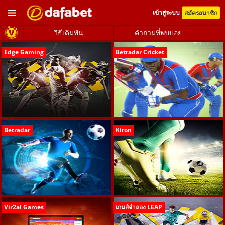
เข้าสู่ระบบ
สมัครสมาชิก
วิธีเดิมพัน
คําถามที่พบบ่อย
Edge Gaming
Betradar Cricket
Betradar
Kiron
Vir2al Games
เกมส์จำลอง LEAP