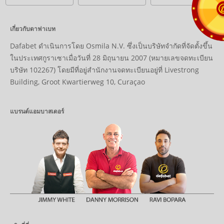
เกี่ยวกับดาฟาเบท
Dafabet ดำเนินการโดย Osmila N.V. ซึ่งเป็นบริษัทจำกัดที่จัดตั้งขึ้น
ในประเทศกูราเซาเมื่อวันที่ 28 มิถุนายน 2007 (หมายเลขจดทะเบียน
บริษัท 102267) โดยมีที่อยู่สำนักงานจดทะเบียนอยู่ที่ Livestrong
Building, Groot Kwartierweg 10, Curaçao
แบรนด์แอมบาสเดอร์