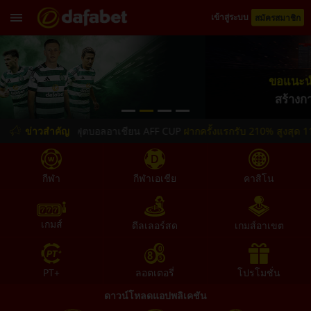
เข้าสู่ระบบ
สมัครสมาชิก
ขอแนะนำฟีเจอร์ใหม่กับ Bet Builder
สร้างการเดิมพันฟุตบอลของคุณเอง
ข่าวสำคัญ
ฟุตบอลอาเชียน AFF CUP
ฝากครั้งแรกรับ 210% สูงสุด 11,0
กีฬา
กีฬาเอเชีย
คาสิโน
เกมส์
ดีลเลอร์สด
เกมส์อาเขต
PT+
ลอตเตอรี่
โปรโมชั่น
ดาวน์โหลดแอปพลิเคชัน