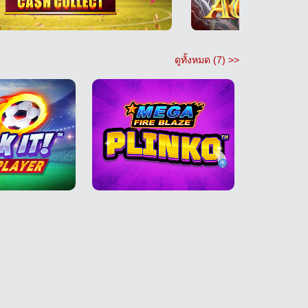
ดูทั้งหมด (
7
) >>
Multiplayer
Mega Fire Blaze: Plinko