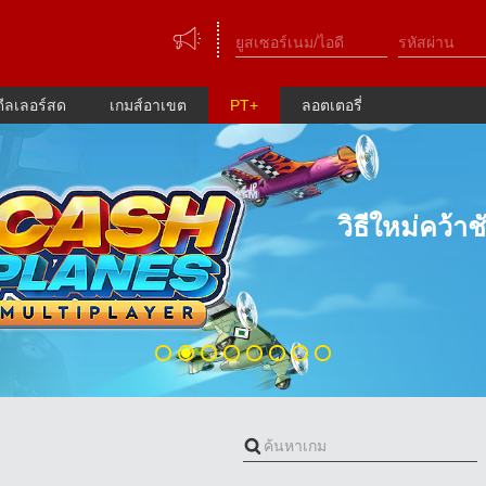
ดีลเลอร์สด
เกมส์อาเขต
PT+
ลอตเตอรี่
โ
วิธีใหม่คว้
เพิ่
โบนั
โบน
รับโบนัส