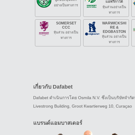
แอฟริกาใต้
อย่างเป็นทางการ
หุ้นส่วนอย่างเป็น
ทางการ
SOMERSET
WARWICKSHI
CCC
RE &
EDGBASTON
หุ้นส่วน อย่างเป็น
หุ้นส่วน อย่างเป็น
ทางการ
ทางการ
เกี่ยวกับ Dafabet
Dafabet ดำเนินการโดย Osmila N.V. ซึ่งเป็นบริษัทจำกัดที
Livestrong Building, Groot Kwartierweg 10, Curaçao
แบรนด์แอมบาสเดอร์