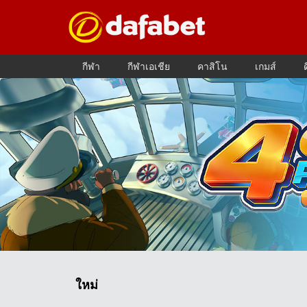
กีฬา
กีฬาเอเชีย
คาสิโน
เกมส์
ใหม่