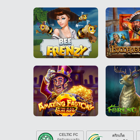
Bee Frenzy
Buccanee
Fire Blaze Golden:
Forest 
Amazing Factory
CELTIC FC
คริกเก็ต
ผู้สนับสนุนหลัก