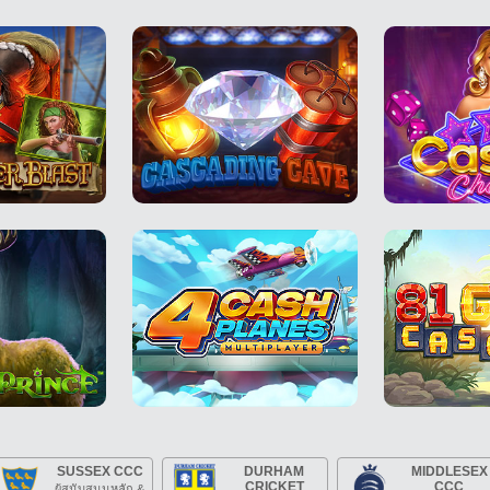
r Blast
Cascading Cave
Casin
4 Cash Planes:
Prince
81 Gol
Multiplayer™
SUSSEX CCC
DURHAM
MIDDLESEX
CRICKET
CCC
ผู้สนับสนุนหลัก &