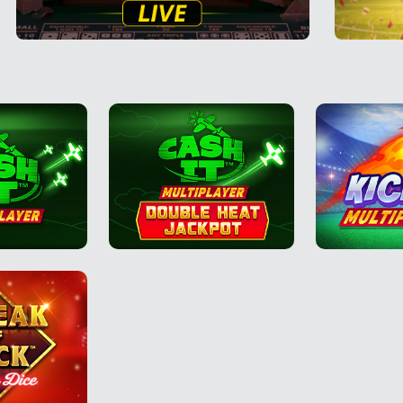
Cash It Multiplayer:
ltiplayer
Kick It 
Double Heat
uck: Double
ce