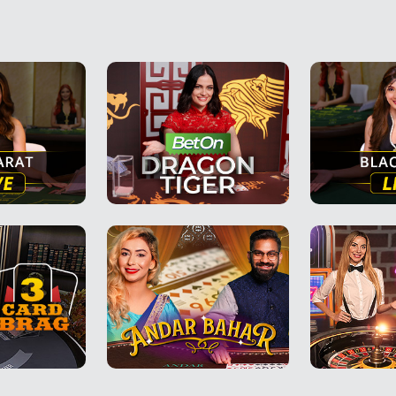
t Live
Bet On Dragon Tiger
Blackj
Lucky Ba
ard Brag
Live Andar Bahar™
L