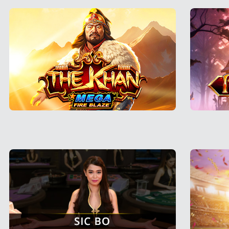
Mega Fire Blaze: The Khan™
Re
Sic Bo Live