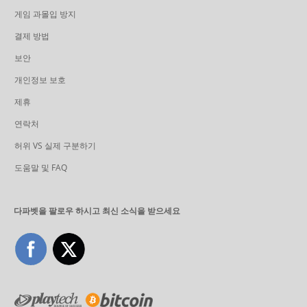
게임 과몰입 방지
결제 방법
보안
개인정보 보호
제휴
연락처
허위 VS 실제 구분하기
도움말 및 FAQ
다파벳을 팔로우 하시고 최신 소식을 받으세요