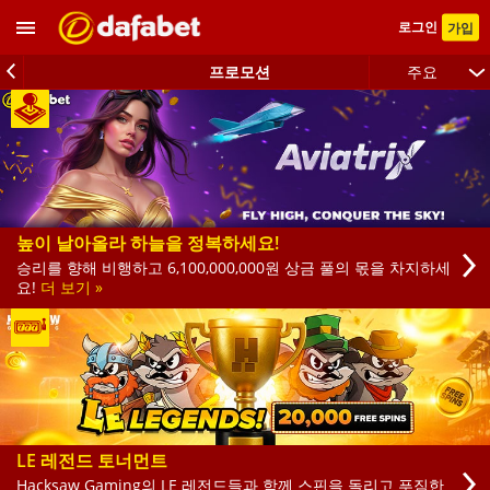
로그인
가입
프로모션
주요
필터
주요
OW 스포츠
다파 스포츠
높이 날아올라 하늘을 정복하세요!
승리를 향해 비행하고 6,100,000,000원 상금 풀의 몫을 차지하세
카지노
요!
더 보기 »
게임
라이브딜러
아케이드
LE 레전드 토너먼트
PT +
Hacksaw Gaming의 LE 레전드들과 함께 스핀을 돌리고 푸짐한