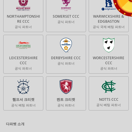
NORTHAMPTONSHI
SOMERSET CCC
WARWICKSHIRE &
RE CCC
EDGBASTON
공식 파트너
공식 파트너
공식 국제 베팅 파트너
LEICESTERSHIRE
DERBYSHIRE CCC
WORCESTERSHIRE
CCC
CCC
공식 파트너
공식 파트너
공식 파트너
햄프셔 크리켓
켄트 크리켓
NOTTS CCC
공식 베팅 파트너
공식 베팅 파트너
공식 파트너
다파벳 소개