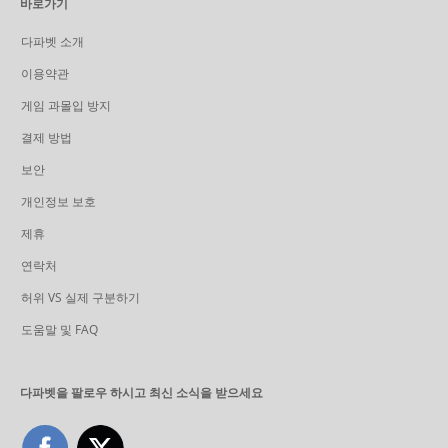
바로가기
다파벳 소개
이용약관
게임 과몰입 방지
결제 방법
보안
개인정보 보호
제휴
연락처
허위 VS 실제 구분하기
도움말 및 FAQ
다파벳을 팔로우 하시고 최신 소식을 받으세요