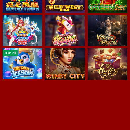
TOP 20