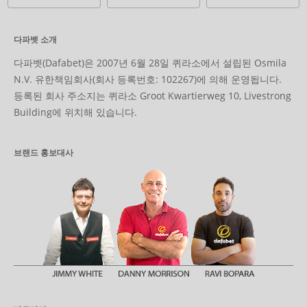
다파벳 소개
다파벳(Dafabet)은 2007년 6월 28일 퀴라소에서 설립된 Osmila
N.V. 유한책임회사(회사 등록번호: 102267)에 의해 운영됩니다.
등록된 회사 주소지는 퀴라소 Groot Kwartierweg 10, Livestrong
Building에 위치해 있습니다.
브랜드 홍보대사