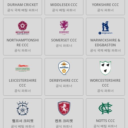
DURHAM CRICKET
MIDDLESEX CCC
YORKSHIRE CCC
공식 국제 베팅 파트너
공식 베팅 파트너
공식 파트너
NORTHAMPTONSHI
SOMERSET CCC
WARWICKSHIRE &
RE CCC
EDGBASTON
공식 파트너
공식 파트너
공식 국제 베팅 파트너
LEICESTERSHIRE
DERBYSHIRE CCC
WORCESTERSHIRE
CCC
CCC
공식 파트너
공식 파트너
공식 파트너
햄프셔 크리켓
켄트 크리켓
NOTTS CCC
공식 베팅 파트너
공식 베팅 파트너
공식 파트너