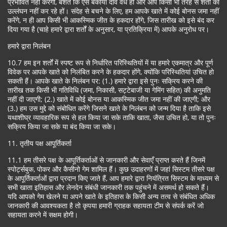
प्रभावित नहीं करेगी, बशर्ते कि ऐसे बकाया दांव वैध हों और आप किसी भी तरह से शर्तों का
उल्लंघन नहीं कर रहे हों। संदेह से बचने के लिए, हम आपके खाते में कोई बोनस जमा नहीं
करेंगे, न ही आप किसी भी आकस्मिक जीत के हकदार होंगे, जिस तारीख को इसे बंद कर
दिया गया है (चाहे हमारे द्वारा शर्तों के अनुसार, या प्रतिक्रिया में) आपके अनुरोध पर।
हमारे द्वारा निलंबन
10.7 हम इन शर्तों में स्पष्ट रूप से निर्धारित परिस्थितियों में या हमारे एकमात्र और पूर्ण
विवेक पर आपके खाते को निलंबित करने के हकदार होंगे, क्योंकि परिस्थितियां उचित हो
सकती हैं। आपके खाते के निलंबन पर: (1.) हमारे द्वारा इसे पुनः सक्रिय करने की
तारीख तक किसी भी गतिविधि (जमा, निकासी, सट्टेबाजी या गेमिंग सहित) की अनुमति
नहीं दी जाएगी; (2.) खाते में कोई बोनस या आकस्मिक जीत जमा नहीं की जाएगी; और
(3.) हम उस मुद्दे को संबोधित करेंगे जिसने खाते के निलंबन को जन्म दिया है ताकि इसे
यथाशीघ्र व्यावहारिक रूप से हल किया जा सके ताकि खाता, जैसा उचित हो, या तो पुनः
सक्रिय किया जा सके या बंद किया जा सके।
11. तृतीय पक्ष आपूर्तिकर्ता
11.1 हम तीसरे पक्ष के आपूर्तिकर्ताओं से जानकारी और सेवाएँ प्राप्त करते हैं जिनमें
स्पोर्ट्सबुक, पोकर और कैसीनो गेम शामिल हैं। कुछ उदाहरणों में जहां सिस्टम तीसरे पक्ष
के आपूर्तिकर्ताओं द्वारा प्रदान किए जाते हैं, आप हमारे द्वारा नियंत्रित सिस्टम के माध्यम से
सभी खाता इतिहास और लेनदेन संबंधी जानकारी तक पहुंचने में असमर्थ हो सकते हैं।
यदि आपको गेम खेलने या अपने खाते के इतिहास के किसी अन्य तत्व से संबंधित अधिक
जानकारी की आवश्यकता है तो कृपया हमारी ग्राहक सहायता टीम से संपर्क करें जो
सहायता करने में सक्षम होगी।