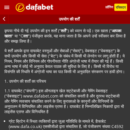
लॉगिन
रजिस्टर
उपयोग की शर्तें
कृपया नीचे दी गई उपयोग की इन शर्तों ("
शर्तें
") को ध्यान से पढ़ें। एक खाता ("
आपका
खाता
" या "
ाता
") पंजीकृत करके, यह माना जाता है कि आपने उन्हें स्वीकार कर लिया है
और समझ लिया है।
ये शर्तें आपके द्वारा दाफाबेट वस्तुओं और सेवाओं ("सेवाएं"), वेबसाइट ("वेबसाइट") के
सभी उपयोग और किसी भी सेवा ("बेट") के संबंध में किसी भी लेनदेन पर लागू होती हैं। ये
नियम, नियम और विनियम और गोपनीयता नीति अंग्रेजी भाषा में तैयार की गई हैं। किसी
अन्य भाषा में कोई भी अनुवाद केवल पाठक की सुविधा के लिए है। किसी भी विरोध या
विसंगति की स्थिति में अंग्रेजी भाषा का पाठ किसी भी अनुवादित संस्करण पर हावी होगा।
1. उपयोग की शर्तों का परिचय
1.1 दाफाबेट ("कंपनी") इस ऑनलाइन खेल सट्टेबाजी और गेमिंग वेबसाइट
("वेबसाइट") www.dafabet.com को संचालित करती है और दूरस्थ सट्टेबाजी
और गेमिंग व्यवसाय संचालित करने के लिए कुराकाओ के कानूनों और विनियमों के
अनुपालन में विनियमित और लाइसेंस प्राप्त है। दाफाबेट है निम्नलिखित निकायों द्वारा भी
लाइसेंस प्राप्त और विनियमित है
ग्रेट ब्रिटेन में स्थित व्यक्तियों द्वारा जुआ गतिविधि के मामले में, डैफाबेट
(www.dafa.co.uk) एससीजीओ द्वारा संचालित है, जो पंजीकरण संख्या C4592