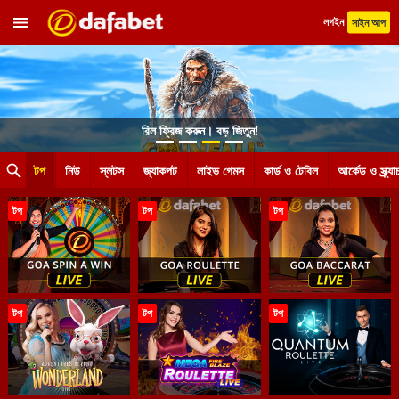
লগইন
সাইন আপ
রিল ফ্রিজ করুন। বড় জিতুন!
টপ
নিউ
স্লটস
জ্যাকপট
লাইভ গেমস
কার্ড ও টেবিল
আর্কেড ও স্ক্র্যা
টপ
টপ
টপ
টপ
টপ
টপ