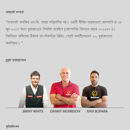
ডাফাবেট সম্পর্কে
"দাফাবেট অসমিলা এন.ভি. দ্বারা পরিচালিত হয়। একটি সীমিত দায়বদ্ধতা কোম্পানি যা ২৮
জুন ২০০৭ সালে কুরাকাওতে নিগমিত হয়েছিল (কোম্পানির নিবন্ধন নম্বর ১০২২৬৭ )।
নিবন্ধিত অফিসের ঠিকানা হল লিভস্ট্রং বিল্ডিং, গ্রোট কবর্তীদেরবেগ ১০, কুরাকাওতে
অবস্থিত। "
ব্র্যান্ড অ্যাম্বাসেডর
কুইকলিংকস