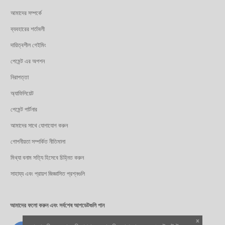
আমাদের সম্পর্কে
ব্যবহারের শর্তাবলী
দায়িত্বশীল গেইমিং
পেমেন্ট এর অপশন
নিরাপত্তা
অ্যাফিলিয়েট
পেমেন্ট পার্টনার
আমাদের সাথে যোগাযোগ করুন
গোপনীয়তা সম্পর্কিত নীতিমালা
মিথ্যা বনাম সত্যি হিসেবে চিহ্নিত করুন
সাহায্য এবং প্রায়শ জিজ্ঞাসিত প্রশ্নগুলি
আমাদের ফলো করুন এবং সর্বশেষ আপডেটগুলি পান
x